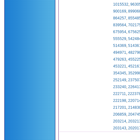
1015532
,
9630
900169
,
89906
864257
,
85548
839564
,
70217
675954
,
67562
555529
,
54248
514369
,
51436
494971
,
48279
479263
,
45522
453221
,
45216
354345
,
35299
252149
,
23750
233240
,
22641
222711
,
22237
222198
,
22071
217201
,
21483
206859
,
20474
203214
,
20321
203143
,
20201