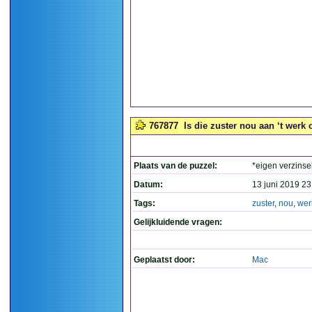
767877
Is die zuster nou aan ‘t werk o
Plaats van de puzzel:
*eigen verzinse
Datum:
13 juni 2019 23
Tags:
zuster
,
nou
,
wer
Gelijkluidende vragen:
Geplaatst door:
Mac