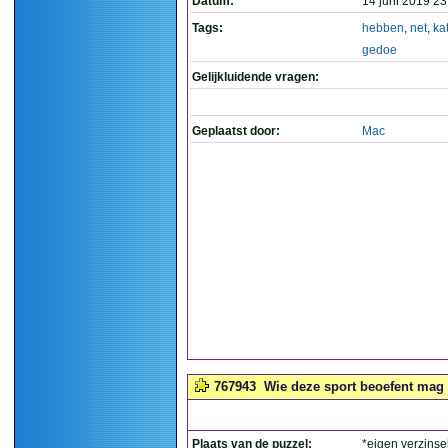
Datum:
14 juni 2019 23
Tags:
hebben
,
net
,
ka
gedoe
Gelijkluidende vragen:
Geplaatst door:
Mac
767943
Wie deze sport beoefent mag w
Plaats van de puzzel:
*eigen verzinse