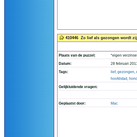
410446
Zo lief als gezongen wordt zij
Plaats van de puzzel:
*eigen verzinse
Datum:
28 februari 201
Tags:
lief
,
gezongen
,
hoofdstad
,
hond
Gelijkluidende vragen:
Geplaatst door:
Mac