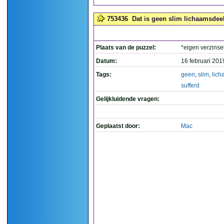
753436
Dat is geen slim lichaamsdeel,
Plaats van de puzzel:
*eigen verzinse
Datum:
16 februari 201
Tags:
geen
,
slim
,
lic
sufferd
Gelijkluidende vragen:
Geplaatst door:
Mac