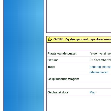
743118
Zij die geboeid zijn door men
Plaats van de puzzel:
*eigen verzinse
Datum:
02 december 2
Tags:
geboeid
,
mens
tafelmanieren
Gelijkluidende vragen:
Geplaatst door:
Mac