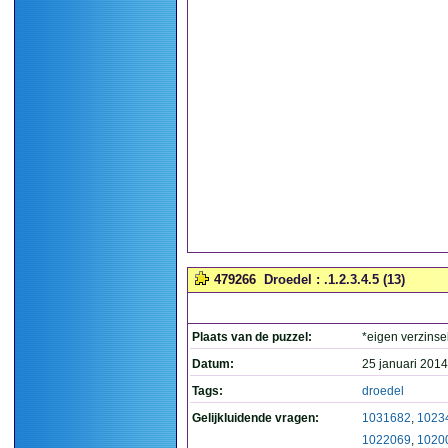
479266
Droedel : .1.2.3.4.5 (13)
Plaats van de puzzel:
*eigen verzinse
Datum:
25 januari 2014
Tags:
droedel
Gelijkluidende vragen:
1031682
,
1023
1022069
,
1020