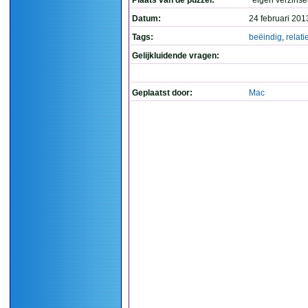
Plaats van de puzzel:
*eigen verzinse
Datum:
24 februari 201
Tags:
beëindig
,
relati
Gelijkluidende vragen:
Geplaatst door:
Mac