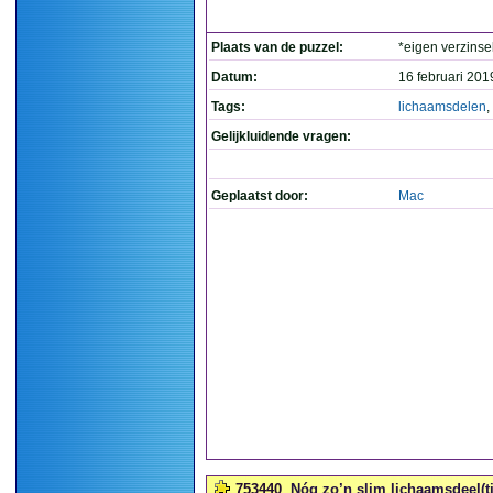
Plaats van de puzzel:
*eigen verzinse
Datum:
16 februari 201
Tags:
lichaamsdelen
,
Gelijkluidende vragen:
Geplaatst door:
Mac
753440
Nóg zo’n slim lichaamsdeel(tje