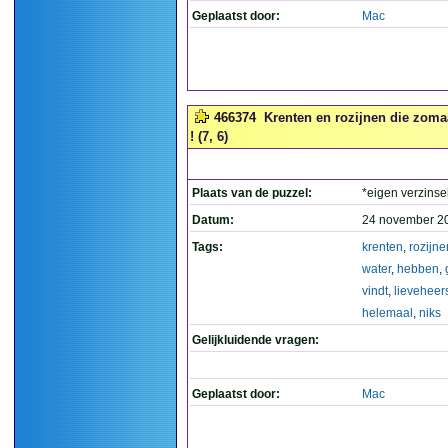
Geplaatst door:
Mac
466374
Krenten en rozijnen die zomaa
! (7, 6)
Plaats van de puzzel:
*eigen verzinse
Datum:
24 november 2
Tags:
krenten
,
rozijne
water
,
hebben
,
vindt
,
lieveheer
helemaal
,
niks
Gelijkluidende vragen:
Geplaatst door:
Mac