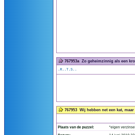
767953a
Zo geheimzinnig als een kro
.R..T.S..
767953
Wij hebben net een kat, maar 
Plaats van de puzzel:
*eigen verzinse