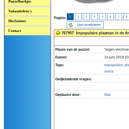
Puzzelboekjes
Vakantiefoto's
1
2
3
4
5
6
7
8
Pagina:
Disclaimer
Lijst vernieuwen
Contact
767957
Impopulaire plaatsen in de Ar
Plaats van de puzzel:
*eigen verzinse
Datum:
14 juni 2019 23
Tags:
impopulaire
,
pl
arena
Gelijkluidende vragen:
Geplaatst door:
Mac