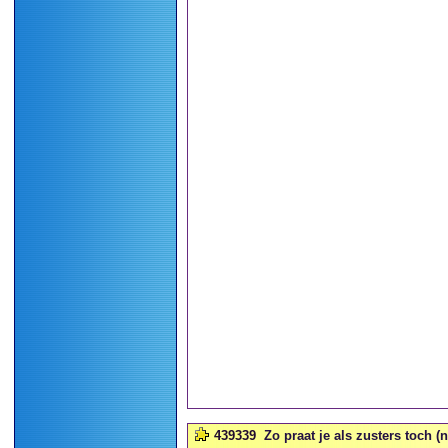
439339
Zo praat je als zusters toch (ni