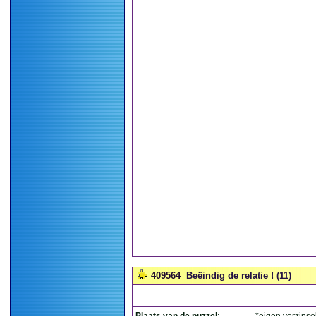
409564
Beëindig de relatie ! (11)