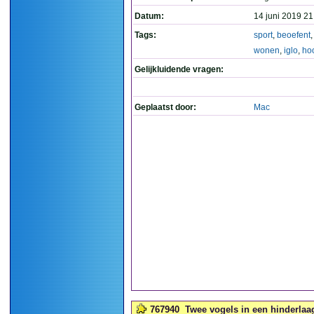
Datum:
14 juni 2019 21
Tags:
sport
,
beoefent
wonen
,
iglo
,
ho
Gelijkluidende vragen:
Geplaatst door:
Mac
767940
Twee vogels in een hinderlaag