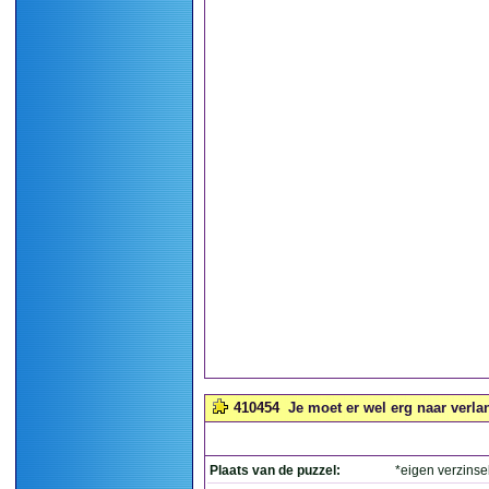
410454
Je moet er wel erg naar verla
Plaats van de puzzel:
*eigen verzinse