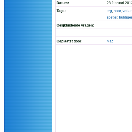
Datum:
28 februari 201
Tags:
erg
,
naar
,
verla
spetter
,
huldige
Gelijkluidende vragen:
Geplaatst door:
Mac