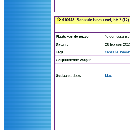
410448
Sensatie bevalt wel, hè ? (12)
Plaats van de puzzel:
*eigen verzinse
Datum:
28 februari 201
Tags:
sensatie
,
bevalt
Gelijkluidende vragen:
Geplaatst door:
Mac