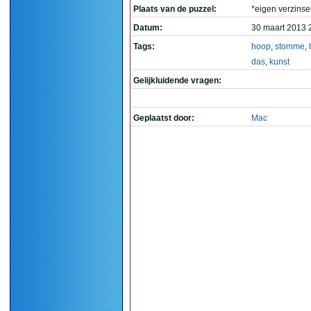
Plaats van de puzzel:
*eigen verzinse
Datum:
30 maart 2013 
Tags:
hoop
,
stomme
,
das
,
kunst
Gelijkluidende vragen:
Geplaatst door:
Mac