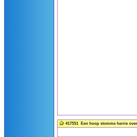
417551
Een hoop stomme herrie over n