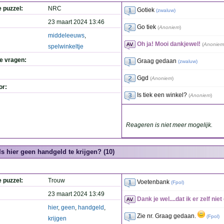
e puzzel:
NRC
Gotiek
(
zwaluw
)
23 maart 2024 13:46
Go tiek
(
Anoniem
)
middeleeuws
,
Oh ja! Mooi dankjewel!
(
Anoniem
spelwinkeltje
de vragen:
Graag gedaan
(
zwaluw
)
Ggd
(
Anoniem
)
or:
Is tiek een winkel?
(
Anoniem
)
Reageren is niet meer mogelijk.
Is hier geen handgeld te krijgen? (10)
e puzzel:
Trouw
Voetenbank
(
Fpol
)
23 maart 2024 13:49
Dank je wel....dat ik er zelf ni
hier
,
geen
,
handgeld
,
Zie nr. Graag gedaan.
(
Fpol
)
krijgen