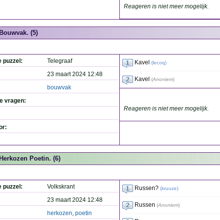
Reageren is niet meer mogelijk.
Bouwvak. (5)
e puzzel:
Telegraaf
Kavel
(
lecoq
)
23 maart 2024 12:48
Kavel
(
Anoniem
)
bouwvak
de vragen:
Reageren is niet meer mogelijk.
or:
Herkozen Poetin. (6)
e puzzel:
Volkskrant
Russen?
(
kruuze
)
23 maart 2024 12:48
Russen
(
Anoniem
)
herkozen
,
poetin