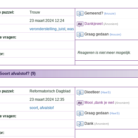
e puzzel:
Trouw
Gemeend?
(
kruuze
)
23 maart 2024 12:24
Dankjewel
(
Anoniem
)
veronderstelling
,
juist
,
was
Graag gedaan
(
kruuze
)
de vragen:
Reageren is niet meer mogelijk.
or:
Soort afvalstof? (9)
e puzzel:
Reformatorisch Dagblad
Dieetleer
(
HaeS
)
23 maart 2024 12:35
Mooi ,dank je wel
(
Anoniem
)
soort
,
afvalstof
Graag gedaan
(
HaeS
)
de vragen:
Dank
(
Anoniem
)
or: