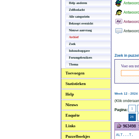
Antwoor
Help anderen
Zelfbedacht
Antwoord
Alle categorieën
Antwoord
Beknopt overzicht
Nieuwe aanvraag
Antwoord
Archief
Zoek
Inhoudsopgave
Zoek in puzz
Forumgebruikers
Thema
Voer een tre
Toevoegen
Statistieken
Help
Week 12 - 2024
(Klik onderaan
Nieuws
1
Pagina:
Enquête
26
Links
963498
ALT...T.
Puzzelboekjes