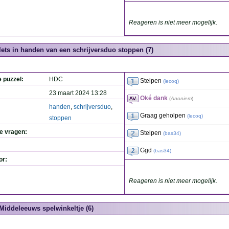
Reageren is niet meer mogelijk.
Iets in handen van een schrijversduo stoppen (7)
e puzzel:
HDC
Stelpen
(
lecoq
)
23 maart 2024 13:28
Oké dank
(
Anoniem
)
handen
,
schrijversduo
,
Graag geholpen
(
lecoq
)
stoppen
de vragen:
Stelpen
(
bas34
)
Ggd
(
bas34
)
or:
Reageren is niet meer mogelijk.
Middeleeuws spelwinkeltje (6)