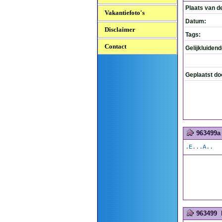
Plaats van d
Vakantiefoto's
Datum:
Disclaimer
Tags:
Contact
Gelijkluiden
Geplaatst do
963499a
.E...A..
963499