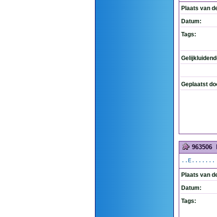
Plaats van d
Datum:
Tags:
Gelijkluiden
Geplaatst do
963506
..E.......
Plaats van d
Datum:
Tags: