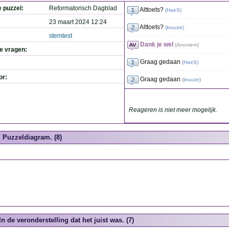
e puzzel:
Reformatorisch Dagblad
Alttoets?
(
HaeS
)
23 maart 2024 12:24
Alttoets?
(
kruuze
)
stemtest
Dank je wel
(
Anoniem
)
de vragen:
Graag gedaan
(
HaeS
)
or:
Graag gedaan
(
kruuze
)
Reageren is niet meer mogelijk.
Puzzeldiagram. (8)
In de veronderstelling dat het juist was. (7)