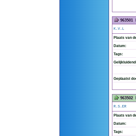
963501
K.V.L
Plaats van d
Datum:
Tags:
Gelijkluiden
Geplaatst do
963502
R.S.ER
Plaats van d
Datum:
Tags: