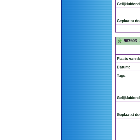
Gelijkluiden
Geplaatst do
963503
Plaats van d
Datum:
Tags:
Gelijkluiden
Geplaatst do