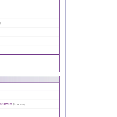
)
et opkwam
(
Anoniem
)