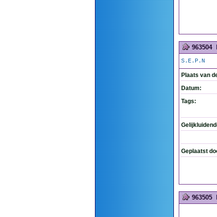
963504
S.E.P.N
Plaats van d
Datum:
Tags:
Gelijkluiden
Geplaatst do
963505