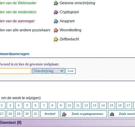
den van de Webmaster
Gewone omschrijving
en van de moderators
Cryptogram
en van de aanvrager
Anagram
en van alle andere puzzelaars
Woordketting
Zelfbedacht
elwoordaanvragen
fwoord in en kies de gewenste zoekplaats:
 om de week te wijzigen)
2
3
4
5
6
7
8
9
10
11
12
13
14
15
16
17
27
28
29
30
31
Archief
Zoek cryptogrammen
Zoek over
Stemtest (8)