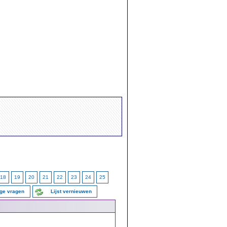
18
19
20
21
22
23
24
25
ige vragen
Lijst vernieuwen