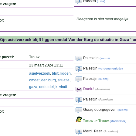
Russen
(
Esta
)
de vragen:
Reageren is niet meer mogelijk.
or:
Zijn asielverzoek blijft liggen omdat Van der Burg de situatie in Gaza ‘ on
e puzzel:
Trouw
Palestein
(
suomi
)
23 maart 2024 13:11
Palestijn
(
vergeetmenietje
)
asielverzoek
,
blijft
,
liggen
,
Palestijn
(
suomi
)
omdat
,
der
,
burg
,
situatie
,
gaza
,
onduidelijk
,
vindt
Dank.!
(
Anoniem
)
de vragen:
Palestijn
(
Anoniem
)
Graag doorgegeven
(
suomi
)
or:
Toruw -> Trouw
(
Moderator
)
Merci. Peer.
(
Anoniem
)