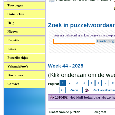
Antwoorden van alle andere puzzelaars
Toevoegen
Statistieken
Help
Zoek in puzzelwoordaa
Nieuws
Voer een trefwoord in en kies de gewenste zoekpla
Enquête
Links
Puzzelboekjes
Week 44 - 2025
Vakantiefoto's
(Klik onderaan om de wee
Disclaimer
1
2
3
4
5
6
7
8
Contact
Pagina:
26
Archief
Zoek cryptogra
1010492
Het blijft betaalbaar als ze 
Plaats van de puzzel:
Telegraaf