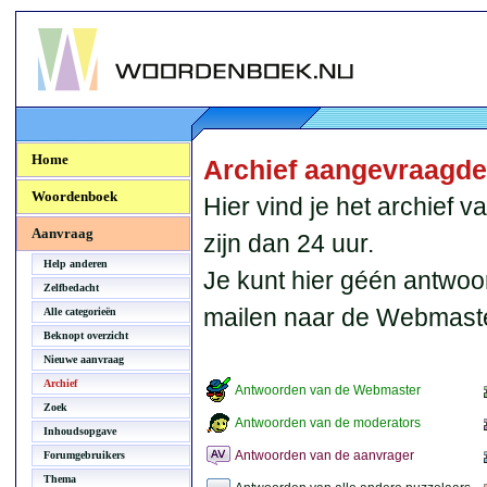
Woordenboek.NU
Home
Archief aangevraagd
Woordenboek
Hier vind je het archief
Aanvraag
zijn dan 24 uur.
Help anderen
Je kunt hier géén antwoo
Zelfbedacht
mailen naar de Webmaste
Alle categorieën
Beknopt overzicht
Nieuwe aanvraag
Archief
Antwoorden van de Webmaster
Zoek
Antwoorden van de moderators
Inhoudsopgave
Antwoorden van de aanvrager
Forumgebruikers
Thema