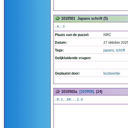
1010501
Japans schrift (5)
.A..I
Plaats van de puzzel:
NRC
Datum:
27 oktober 202
Tags:
japans
,
schrift
Gelijkluidende vragen:
Geplaatst door:
bozbeertje
1010502a
[103959]
. (14)
.R.I..ER...I.G