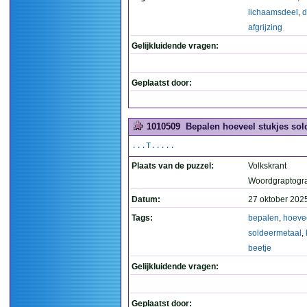
lichaamsdeel
,
d
afgrijzing
Gelijkluidende vragen:
Geplaatst door:
1010509
Bepalen hoeveel stukjes solde
...T.....
Plaats van de puzzel:
Volkskrant
Woordgraptogr
Datum:
27 oktober 202
Tags:
bepalen
,
hoeve
soldeermetaal
,
beetje
Gelijkluidende vragen:
Geplaatst door: