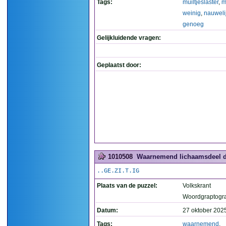
Tags:
muiltjeslaster
,
m
weinig
,
nauweli
genoeg
Gelijkluidende vragen:
Geplaatst door:
1010508
Waarnemend lichaamsdeel doe
..GE.ZI.T.IG
Plaats van de puzzel:
Volkskrant
Woordgraptogr
Datum:
27 oktober 202
Tags:
waarnemend
,