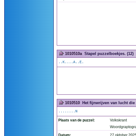
1010510a
Stapel puzzelboekjes. (12)
..K....A..E.
1010510
Het fijnwrijven van lucht die
........N
Plaats van de puzzel:
Volkskrant
Woordgraptogr
Datum:
27 oktober 202