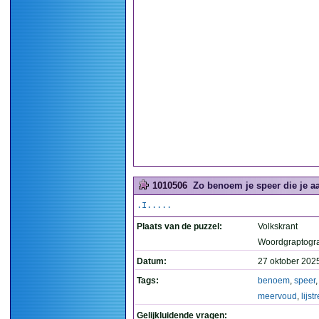
1010506
Zo benoem je speer die je aa
.I.....
Plaats van de puzzel:
Volkskrant
Woordgraptogr
Datum:
27 oktober 202
Tags:
benoem
,
speer
meervoud
,
lijst
Gelijkluidende vragen: