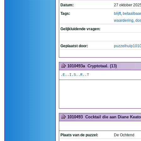
Datum:
27 oktober 202
Tags:
blijft
,
betaalbaar
waardering
,
do
Gelijkluidende vragen:
Geplaatst door:
puzzelhulp101
1010493a
Cryptotaal. (13)
.E..I.S..R..T
1010493
Cocktail die aan Diane Keat
Plaats van de puzzel:
De Ochtend