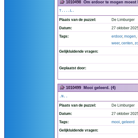
1010498
Om erdoor te mogen moest L
T....L.
Plaats van de puzzel:
De Limburger
Datum:
27 oktober 202
Tags:
erdoor
,
mogen
,
weer
,
centen
,
z
Gelijkluidende vragen:
Geplaatst door:
1010499
Mooi geleerd. (4)
.N..
Plaats van de puzzel:
De Limburger
Datum:
27 oktober 202
Tags:
mooi
,
geleerd
Gelijkluidende vragen: