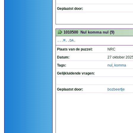
Geplaatst door:
1010500
Nul komma nul (9)
...M..DA.
Plaats van de puzzel:
NRC
Datum:
27 oktober 202
Tags:
nul
,
komma
Gelijkluidende vragen:
Geplaatst door:
bozbeertje