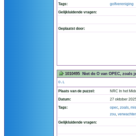
Tags:
golfvereniging
Gelijkluidende vragen:
Geplaatst door:
1010495
Niet de O van OPEC, zoals j
O.L
Plaats van de puzzel:
NRC In het Mid
Datum:
27 oktober 202
Tags:
opec
,
zoals
,
mi
zou
,
verwachte
Gelijkluidende vragen: