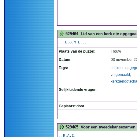
529464
Lid van een kerk die opgegaa
...E.O.M.E...
Plaats van de puzzel:
Trouw
Datum:
03 november 2
Tags:
lid
,
kerk
,
opgeg
vrijgemaakt
,
kerkgenootsch
Gelijkluidende vragen:
Geplaatst door:
529465
Voor een tweedekansexamen sl
..R.A.E.