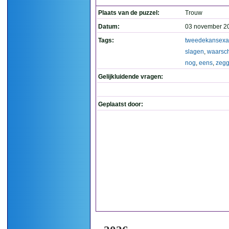
Plaats van de puzzel:
Trouw
Datum:
03 november 2
Tags:
tweedekansex
slagen
,
waarschi
nog
,
eens
,
zeg
Gelijkluidende vragen:
Geplaatst door: