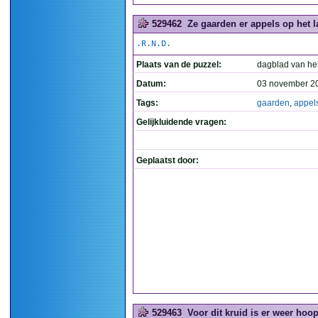
529462
Ze gaarden er appels op het l
.R.N.D.
Plaats van de puzzel:
dagblad van he
Datum:
03 november 2
Tags:
gaarden
,
appel
Gelijkluidende vragen:
Geplaatst door:
529463
Voor dit kruid is er weer hoop