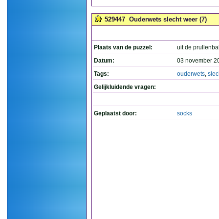
529447
Ouderwets slecht weer (7)
Plaats van de puzzel:
uit de prullenba
Datum:
03 november 2
Tags:
ouderwets
,
slec
Gelijkluidende vragen:
Geplaatst door:
socks