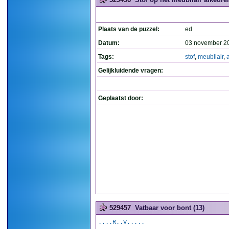
Plaats van de puzzel:
ed
Datum:
03 november 2
Tags:
stof
,
meubilair
,
Gelijkluidende vragen:
Geplaatst door:
529457
Vatbaar voor bont (13)
....R..V.....