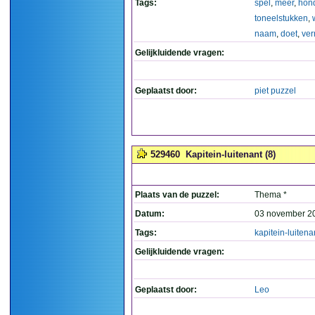
Tags:
spel
,
meer
,
hond
toneelstukken
,
naam
,
doet
,
ve
Gelijkluidende vragen:
Geplaatst door:
piet puzzel
529460
Kapitein-luitenant (8)
Plaats van de puzzel:
Thema *
Datum:
03 november 2
Tags:
kapitein-luitena
Gelijkluidende vragen:
Geplaatst door:
Leo