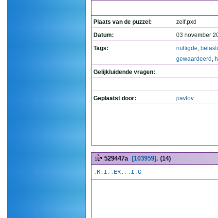
Plaats van de puzzel:
zelf.pxd
Datum:
03 november 2
Tags:
nuttigde
,
belast
gewaardeerd
,
h
Gelijkluidende vragen:
Geplaatst door:
pavlov
529447a
[103959]
. (14)
.R.I..ER...I.G