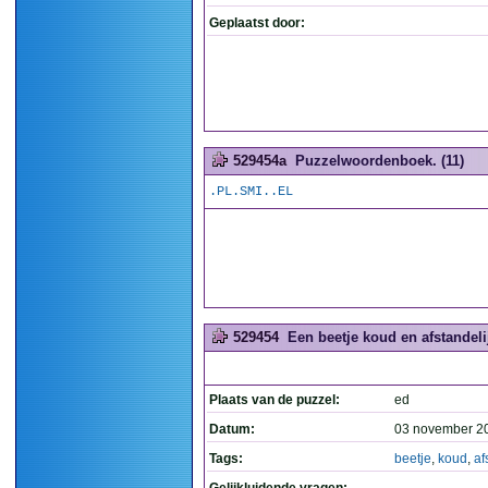
Geplaatst door:
529454a
Puzzelwoordenboek. (11)
.PL.SMI..EL
529454
Een beetje koud en afstandelij
Plaats van de puzzel:
ed
Datum:
03 november 2
Tags:
beetje
,
koud
,
af