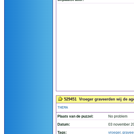
529451
Vroeger graveerden wij de ag
THEMA
Plaats van de puzzel:
No problem
Datum:
03 november 2
Tags:
vroeger
,
gravee