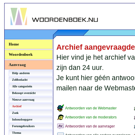
Woordenboek.NU
Home
Archief aangevraagd
Woordenboek
Hier vind je het archief
Aanvraag
zijn dan 24 uur.
Help anderen
Je kunt hier géén antwoo
Zelfbedacht
mailen naar de Webmaste
Alle categorieën
Beknopt overzicht
Nieuwe aanvraag
Archief
Antwoorden van de Webmaster
Zoek
Antwoorden van de moderators
Inhoudsopgave
Antwoorden van de aanvrager
Forumgebruikers
Thema