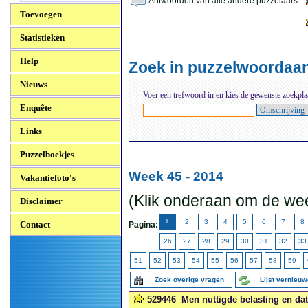
Antwoorden van alle andere puzzelaars
Toevoegen
Statistieken
Help
Zoek in puzzelwoordaa
Nieuws
Voer een trefwoord in en kies de gewenste zoekpla
Enquête
Links
Puzzelboekjes
Week 45 - 2014
Vakantiefoto's
(Klik onderaan om de wee
Disclaimer
1
2
3
4
5
6
7
8
Contact
Pagina:
26
27
28
29
30
31
32
33
51
52
53
54
55
56
57
58
59
Zoek overige vragen
Lijst vernieu
529446
Men nuttigde belasting en dat