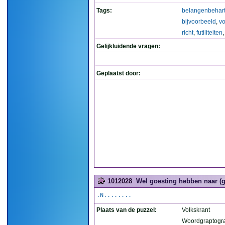
Tags:
belangenbehart
bijvoorbeeld
,
vo
richt
,
futiliteiten
Gelijkluidende vragen:
Geplaatst door:
1012028
Wel goesting hebben naar (ge
.N........
Plaats van de puzzel:
Volkskrant
Woordgraptogr