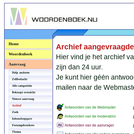
Woordenboek.NU
Home
Archief aangevraagd
Woordenboek
Hier vind je het archief
Aanvraag
zijn dan 24 uur.
Help anderen
Je kunt hier géén antwoo
Zelfbedacht
mailen naar de Webmaste
Alle categorieën
Beknopt overzicht
Nieuwe aanvraag
Archief
Antwoorden van de Webmaster
Zoek
Antwoorden van de moderators
Inhoudsopgave
Antwoorden van de aanvrager
Forumgebruikers
Thema