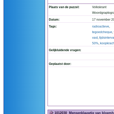
Plaats van de puzzel:
Volkskrant
Woordgraptogr
Datum:
17 november 2
Tags:
radioactieve
,
tegoedcheque
,
vast
,
tijdsinterva
50%
,
koopkrach
Gelijkluidende vragen:
Geplaatst door:
1012030
Mensenklauwtje van bloemho