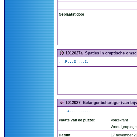
Geplaatst door:
1012027a
Spaties in cryptische omsch
...R...E....E.
1012027
Belangenbehartiger (van bijvo
....A..........
Plaats van de puzzel:
Volkskrant
Woordgraptogr
Datum:
17 november 2