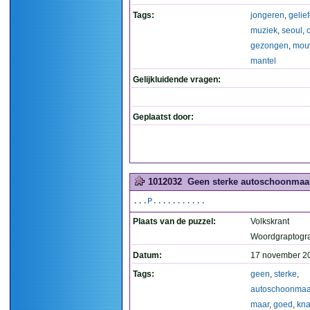
Tags:
jongeren
,
gelie
muziek
,
seoul
,
gezongen
,
mou
mantel
Gelijkluidende vragen:
Geplaatst door:
1012032
Geen sterke autoschoonmaakp
...P...........
Plaats van de puzzel:
Volkskrant
Woordgraptogr
Datum:
17 november 2
Tags:
geen
,
sterke
,
autoschoonmaa
maar
,
goed
,
kn