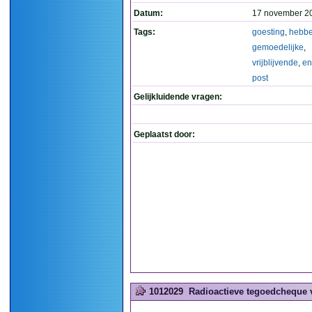
Datum:
17 november 2
Tags:
goesting
,
hebb
gemoedelijke
,
vrijblijvende
,
en
post
Gelijkluidende vragen:
Geplaatst door:
1012029
Radioactieve tegoedcheque ve