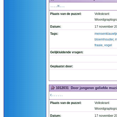
....H...
Plaats van de puzzel:
Volkskrant
Woordgraptogr
Datum:
17 november 2
Tags:
mensenklauwtj
bloemhouder
,
m
fraaie
,
vogel
Gelijkluidende vragen:
Geplaatst door:
1012031
Door jongeren geliefde muzi
C......
Plaats van de puzzel:
Volkskrant
Woordgraptogr
Datum:
17 november 2