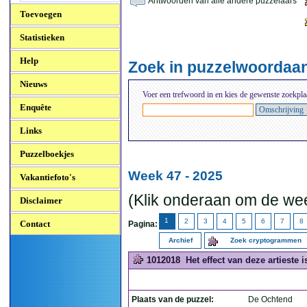
Antwoorden van alle andere puzzelaars
Toevoegen
Statistieken
Help
Zoek in puzzelwoordaa
Nieuws
Voer een trefwoord in en kies de gewenste zoekpla
Enquête
Links
Puzzelboekjes
Week 47 - 2025
Vakantiefoto's
(Klik onderaan om de wee
Disclaimer
1
2
3
4
5
6
7
8
Contact
Pagina:
Archief
Zoek cryptogrammen
1012018
Het effect van deze artieste
Plaats van de puzzel:
De Ochtend