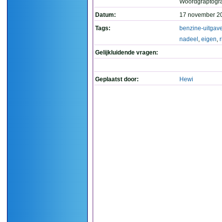
Woordgraptogr
Datum:
17 november 2
Tags:
benzine-uitgav
nadeel
,
eigen
,
r
Gelijkluidende vragen:
Geplaatst door:
Hewi