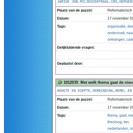
JARIGE JOB,MILIEUCENTRAAL,CBS,HERSEN
Plaats van de puzzel:
Reformatorisch
Datum:
17 november 2
Tags:
organisatie
,
de
onderzoek
,
naa
ontvangen
,
cad
Gelijkluidende vragen:
Geplaatst door:
1012035
Met welk thema gaat de nie
HOOGTE EN DIEPTE,VERBINDING,HEMEL EN
Plaats van de puzzel:
Reformatorisch
Datum:
17 november 2
Tags:
thema
,
gaat
,
ni
theoloog
,
der
,
nederlanden
,
s