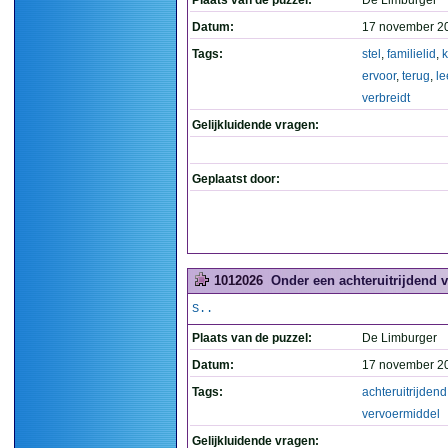
Plaats van de puzzel:
De Limburger
Datum:
17 november 2
Tags:
stel
,
familielid
,
ervoor
,
terug
,
le
verbreidt
Gelijkluidende vragen:
Geplaatst door:
1012026
Onder een achteruitrijdend v
S..
Plaats van de puzzel:
De Limburger
Datum:
17 november 2
Tags:
achteruitrijdend
vervoermiddel
Gelijkluidende vragen: