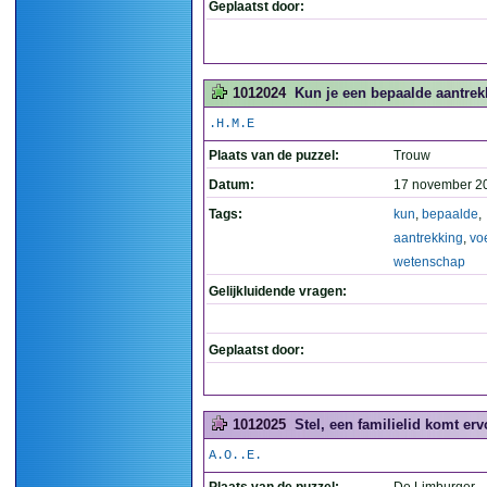
Geplaatst door:
1012024
Kun je een bepaalde aantrek
.H.M.E
Plaats van de puzzel:
Trouw
Datum:
17 november 2
Tags:
kun
,
bepaalde
,
aantrekking
,
vo
wetenschap
Gelijkluidende vragen:
Geplaatst door:
1012025
Stel, een familielid komt erv
A.O..E.