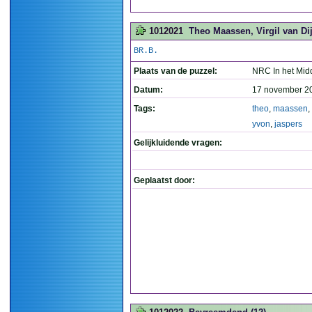
1012021
Theo Maassen, Virgil van Dij
BR.B.
Plaats van de puzzel:
NRC In het Mid
Datum:
17 november 2
Tags:
theo
,
maassen
,
yvon
,
jaspers
Gelijkluidende vragen:
Geplaatst door: