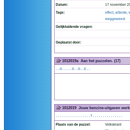
Datum:
17 november 2
Tags:
effect
,
artieste
,
weggeweest
Gelijkluidende vragen:
Geplaatst door:
1012019a
Aan het puzzelen. (17)
..O.....O..O..E..
1012019
Jouw benzine-uitgaven werken
.................T...............
Plaats van de puzzel:
Volkskrant