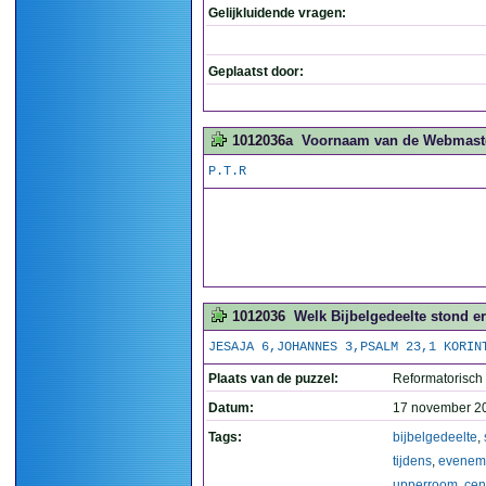
Gelijkluidende vragen:
Geplaatst door:
1012036a
Voornaam van de Webmaster
P.T.R
1012036
Welk Bijbelgedeelte stond e
JESAJA 6,JOHANNES 3,PSALM 23,1 KORIN
Plaats van de puzzel:
Reformatorisch
Datum:
17 november 2
Tags:
bijbelgedeelte
,
tijdens
,
evenem
upperroom
,
cen