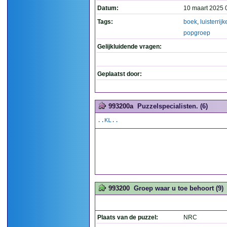
Datum:
10 maart 2025 
Tags:
boek
,
luisterrijk
popgroep
Gelijkluidende vragen:
Geplaatst door:
993200a
Puzzelspecialisten. (6)
..KL..
993200
Groep waar u toe behoort (9)
Plaats van de puzzel:
NRC