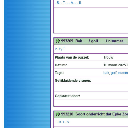
.R..T...A...E
993209
Bak..... / golf...... / nummer.....
P.E,T
Plaats van de puzzel:
Trouw
Datum:
10 maart 2025 
Tags:
bak
,
golf
,
numm
Gelijkluidende vragen:
Geplaatst door:
993210
Soort onderricht dat Epke Zon
T.R.L.S