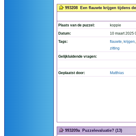
993208
Een flauwte krijgen tijdens de 
Plaats van de puzzel:
koppie
Datum:
10 maart 2025 
Tags:
flauwte
,
krijgen
zitting
Gelijkluidende vragen:
Geplaatst door:
Matthias
993209a
Puzzelevaluatie? (13)