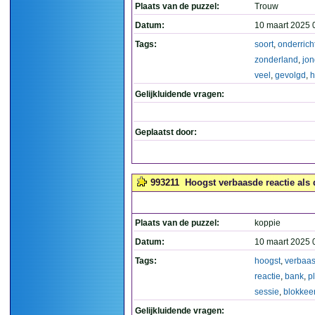
Plaats van de puzzel:
Trouw
Datum:
10 maart 2025 
Tags:
soort
,
onderrich
zonderland
,
jo
veel
,
gevolgd
,
h
Gelijkluidende vragen:
Geplaatst door:
993211
Hoogst verbaasde reactie als d
Plaats van de puzzel:
koppie
Datum:
10 maart 2025 
Tags:
hoogst
,
verbaa
reactie
,
bank
,
p
sessie
,
blokkeer
Gelijkluidende vragen: