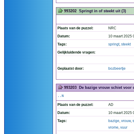
993202
Springt in of steekt uit (3)
Plaats van de puzzel:
NRC
Datum:
10 maart 2025 
Tags:
springt
,
steekt
Gelijkluidende vragen:
Geplaatst door:
bozbeertje
993203
De bazige vrouw schiet voor 
..N
Plaats van de puzzel:
AD
Datum:
10 maart 2025 
Tags:
bazige
,
vrouw
,
vrome
,
vuur