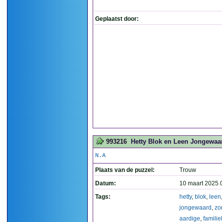
Geplaatst door:
993216
Hetty Blok en Leen Jongewaard
N.A
Plaats van de puzzel:
Trouw
Datum:
10 maart 2025 
Tags:
hetty
,
blok
,
leen
jongewaard
,
zo
aardige
,
familie