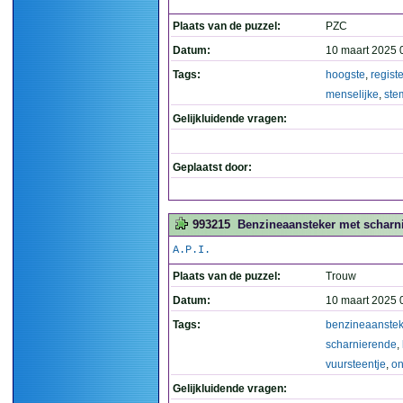
Plaats van de puzzel:
PZC
Datum:
10 maart 2025 
Tags:
hoogste
,
registe
menselijke
,
ste
Gelijkluidende vragen:
Geplaatst door:
993215
Benzineaansteker met scharnie
A.P.I.
Plaats van de puzzel:
Trouw
Datum:
10 maart 2025 
Tags:
benzineaanstek
scharnierende
,
vuursteentje
,
on
Gelijkluidende vragen: