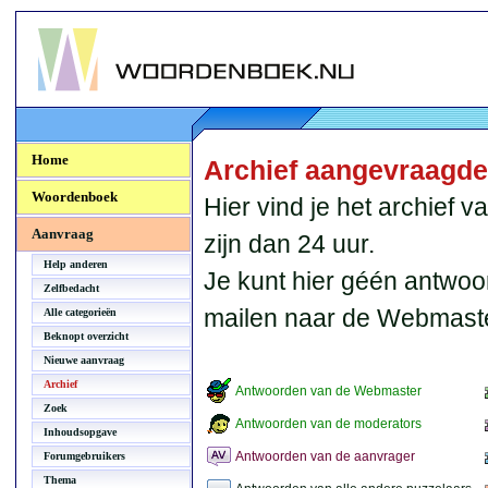
Woordenboek.NU
Home
Archief aangevraagd
Woordenboek
Hier vind je het archief
Aanvraag
zijn dan 24 uur.
Help anderen
Je kunt hier géén antwoo
Zelfbedacht
mailen naar de Webmaste
Alle categorieën
Beknopt overzicht
Nieuwe aanvraag
Archief
Antwoorden van de Webmaster
Zoek
Antwoorden van de moderators
Inhoudsopgave
Antwoorden van de aanvrager
Forumgebruikers
Thema