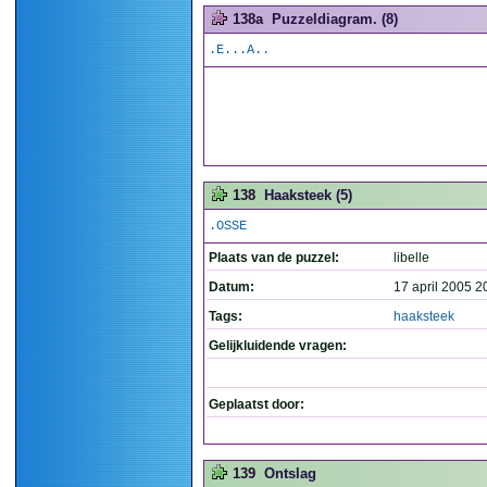
138a
Puzzeldiagram. (8)
.E...A..
138
Haaksteek (5)
.OSSE
Plaats van de puzzel:
libelle
Datum:
17 april 2005 2
Tags:
haaksteek
Gelijkluidende vragen:
Geplaatst door:
139
Ontslag