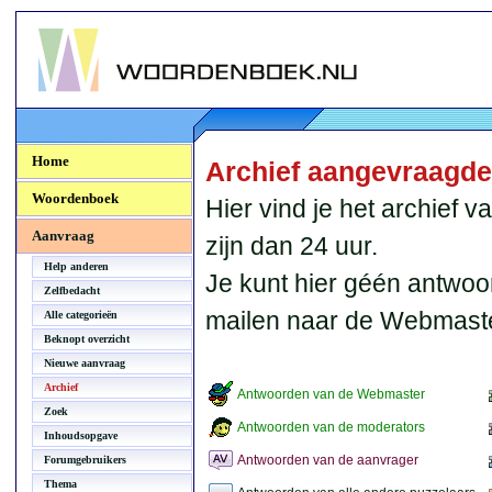
Woordenboek.NU
Home
Archief aangevraagd
Woordenboek
Hier vind je het archief
Aanvraag
zijn dan 24 uur.
Help anderen
Je kunt hier géén antwoo
Zelfbedacht
mailen naar de Webmaste
Alle categorieën
Beknopt overzicht
Nieuwe aanvraag
Archief
Antwoorden van de Webmaster
Zoek
Antwoorden van de moderators
Inhoudsopgave
Antwoorden van de aanvrager
Forumgebruikers
Thema