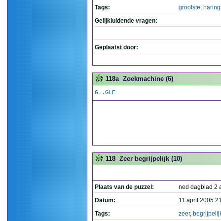
Tags:
grootste
,
haring
Gelijkluidende vragen:
Geplaatst door:
118a
Zoekmachine (6)
G..GLE
118
Zeer begrijpelijk (10)
Plaats van de puzzel:
ned dagblad 2 a
Datum:
11 april 2005 2
Tags:
zeer
,
begrijpelij