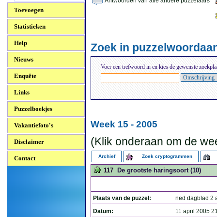
Antwoorden van alle andere puzzelaars
Toevoegen
Statistieken
Help
Zoek in puzzelwoordaa
Nieuws
Voer een trefwoord in en kies de gewenste zoekpla
Enquête
Links
Puzzelboekjes
Week 15 - 2005
Vakantiefoto's
(Klik onderaan om de wee
Disclaimer
Archief
Zoek cryptogrammen
Contact
117
De grootste haringsoort (10)
Plaats van de puzzel:
ned dagblad 2 a
Datum:
11 april 2005 2