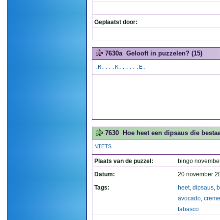
Geplaatst door:
7630a
Gelooft in puzzelen? (15)
.R....K......E.
7630
Hoe heet een dipsaus die bestaa
NIETS
Plaats van de puzzel:
bingo novembe
Datum:
20 november 2
Tags:
heet
,
dipsaus
,
b
avocado
,
creme
tabasco