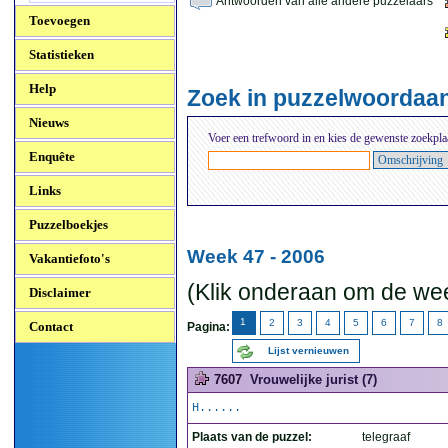
Antwoorden van alle andere puzzelaars
Toevoegen
Statistieken
Help
Zoek in puzzelwoordaa
Nieuws
Voer een trefwoord in en kies de gewenste zoekpla
Enquête
Links
Puzzelboekjes
Week 47 - 2006
Vakantiefoto's
(Klik onderaan om de wee
Disclaimer
1
2
3
4
5
6
7
8
Contact
Pagina:
Lijst vernieuwen
7607
Vrouwelijke jurist (7)
H......
Plaats van de puzzel:
telegraaf