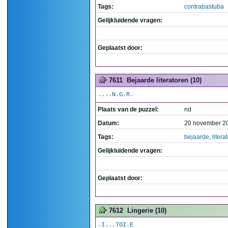
Tags:
contrabastuba
Gelijkluidende vragen:
Geplaatst door:
7611
Bejaarde literatoren (10)
....N.G.R.
Plaats van de puzzel:
nd
Datum:
20 november 2
Tags:
bejaarde
,
litera
Gelijkluidende vragen:
Geplaatst door:
7612
Lingerie (10)
.I...TOI.E