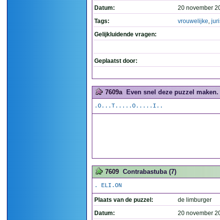
Datum:
20 november 2
Tags:
vrouwelijke
,
juri
Gelijkluidende vragen:
Geplaatst door:
7609a
Even snel deze puzzel maken. 
.O...T.....O.....I..
7609
Contrabastuba (7)
. ELI.ON
Plaats van de puzzel:
de limburger
Datum:
20 november 2