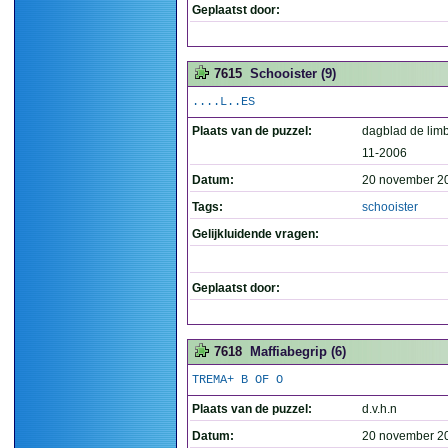
Geplaatst door:
7615
Schooister (9)
....L..ES
Plaats van de puzzel:
dagblad de lim
11-2006
Datum:
20 november 2
Tags:
schooister
Gelijkluidende vragen:
Geplaatst door:
7618
Maffiabegrip (6)
TREMA+ B OF O
Plaats van de puzzel:
d.v.h.n
Datum:
20 november 2