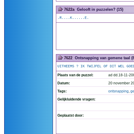
7622a
Gelooft in puzzelen? (15)
.R....K......E.
7622
Ontsnapping van gemene taal (8
UITHEEMS ? IK TWIJFEL OF DIT WEL GOE
Plaats van de puzzel:
ad dd.18-11-20
Datum:
20 november 2
Tags:
ontsnapping
,
g
Gelijkluidende vragen:
Geplaatst door: