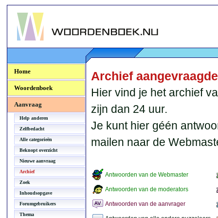
Woordenboek.NU
Home
Archief aangevraagd
Woordenboek
Hier vind je het archief
Aanvraag
zijn dan 24 uur.
Help anderen
Je kunt hier géén antwoo
Zelfbedacht
mailen naar de Webmaste
Alle categorieën
Beknopt overzicht
Nieuwe aanvraag
Archief
Antwoorden van de Webmaster
Zoek
Antwoorden van de moderators
Inhoudsopgave
Antwoorden van de aanvrager
Forumgebruikers
Thema