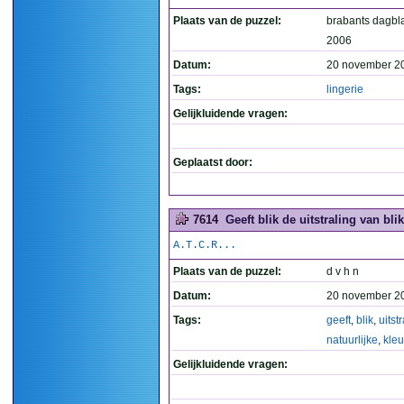
Plaats van de puzzel:
brabants dagbl
2006
Datum:
20 november 2
Tags:
lingerie
Gelijkluidende vragen:
Geplaatst door:
7614
Geeft blik de uitstraling van blik
A.T.C.R...
Plaats van de puzzel:
d v h n
Datum:
20 november 2
Tags:
geeft
,
blik
,
uitst
natuurlijke
,
kle
Gelijkluidende vragen: