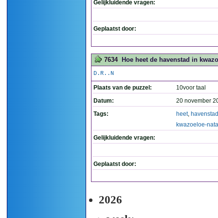
Gelijkluidende vragen:
Geplaatst door:
7634
Hoe heet de havenstad in kwazoe
D.R..N
Plaats van de puzzel:
10voor taal
Datum:
20 november 2
Tags:
heet
,
havensta
kwazoeloe-nata
Gelijkluidende vragen:
Geplaatst door:
2026