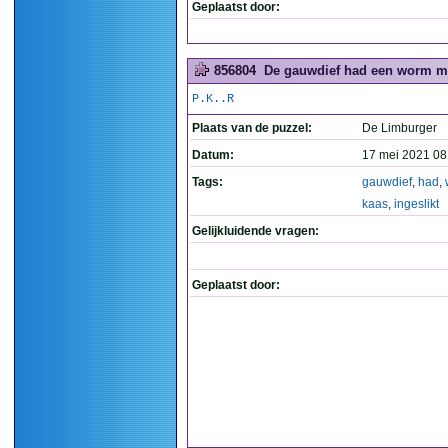
Geplaatst door:
856804
De gauwdief had een worm met
P.K..R
Plaats van de puzzel:
De Limburger
Datum:
17 mei 2021 08
Tags:
gauwdief
,
had
,
kaas
,
ingeslikt
Gelijkluidende vragen:
Geplaatst door: