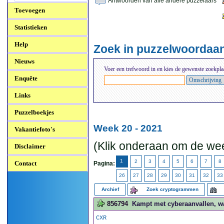
Antwoorden van alle andere puzzelaars
Toevoegen
Statistieken
Help
Zoek in puzzelwoordaa
Nieuws
Voer een trefwoord in en kies de gewenste zoekpla
Enquête
Links
Puzzelboekjes
Week 20 - 2021
Vakantiefoto's
(Klik onderaan om de wee
Disclaimer
1
2
3
4
5
6
7
8
Contact
Pagina:
26
27
28
29
30
31
32
33
Archief
Zoek cryptogrammen
856794
Kampt met cyberaanvallen, wa
CXR