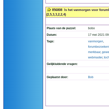
856808
Is het vanmorgen voor forum
(2,5,3,3,2,2,4)
Plaats van de puzzel:
bobo
Datum:
17 mei 2021 09
Tags:
vanmorgen
,
forumbezoeker
merkbaar
,
gewe
webmaster
,
toch
Gelijkluidende vragen:
Geplaatst door:
Bob