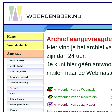
Woordenboek.NU
Home
Archief aangevraagd
Woordenboek
Hier vind je het archief
Aanvraag
zijn dan 24 uur.
Help anderen
Je kunt hier géén antwoo
Zelfbedacht
mailen naar de Webmaste
Alle categorieën
Beknopt overzicht
Nieuwe aanvraag
Archief
Antwoorden van de Webmaster
Zoek
Antwoorden van de moderators
Inhoudsopgave
Antwoorden van de aanvrager
Forumgebruikers
Thema