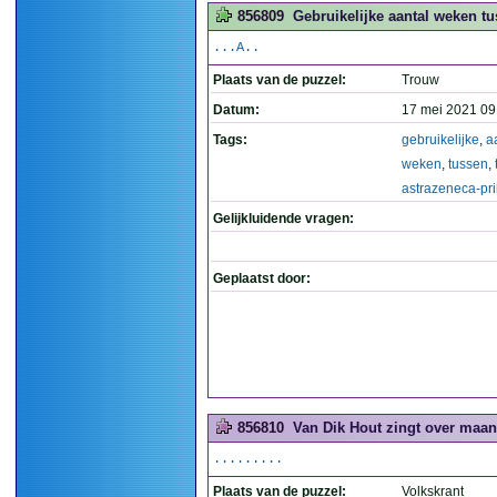
856809
Gebruikelijke aantal weken tu
...A..
Plaats van de puzzel:
Trouw
Datum:
17 mei 2021 09
Tags:
gebruikelijke
,
a
weken
,
tussen
,
astrazeneca-pr
Gelijkluidende vragen:
Geplaatst door:
856810
Van Dik Hout zingt over maan
.........
Plaats van de puzzel:
Volkskrant