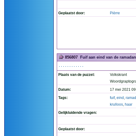
Geplaatst door:
Pièrre
856807
Fuif aan eind van de ramadan 
............
Plaats van de puzzel:
Volkskrant
Woordgraptogr
Datum:
17 mei 2021 09
Tags:
fuif
,
eind
,
rama
krulloos
,
haar
Gelijkluidende vragen:
Geplaatst door: