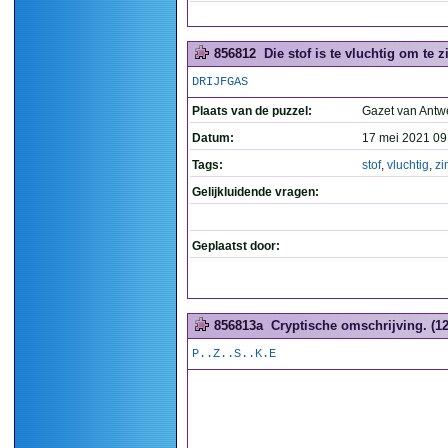
856812
Die stof is te vluchtig om te z
DRIJFGAS
Plaats van de puzzel:
Gazet van Antw
Datum:
17 mei 2021 09
Tags:
stof
,
vluchtig
,
zi
Gelijkluidende vragen:
Geplaatst door:
856813a
Cryptische omschrijving. (12
P..Z..S..K.E