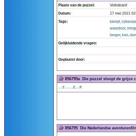
Plaats van de puzzel:
Volkskrant
Datum:
17 mei 2021 02
Tags:
kampt
,
cyberaa
waardoor
,
inlo
langer
,
kan
,
dur
Gelijkluidende vragen:
Geplaatst door:
856795a
Die puzzel sloopt de grijze ce
..E....E..R
856795
Die Nederlandse avonturenfi