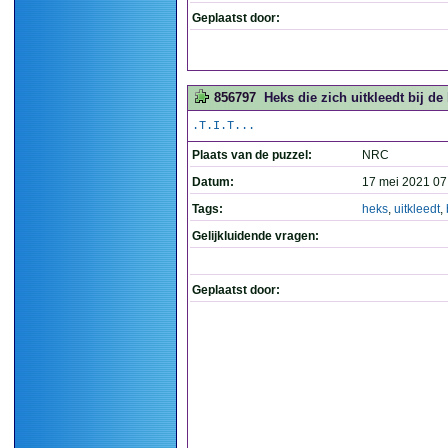
Geplaatst door:
856797
Heks die zich uitkleedt bij d
.T.I.T...
Plaats van de puzzel:
NRC
Datum:
17 mei 2021 07
Tags:
heks
,
uitkleedt
,
Gelijkluidende vragen:
Geplaatst door: