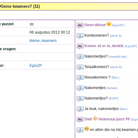
Kleine kwamers? (11)
e puzzel:
zp
Geen tikfout
(
EgniZP
)
06 augustus 2012 00:12
Komkomeren?
(
denk ik
)
kleine
,
kwamers
Komer zit er in, denkik
(
EgniZP
)
de vragen:
Nakomertjes?
(
dwaallichtje
)
or:
EgniZP
Telaatkomers?
(
denk ik
)
Nieuwkomers ?
(
Mac
)
Nakomertjes
(
belske
)
Nakomertjes?
(
B3RT
)
Ja leuk, nakomertjes
(
Mac
)
Dwl!
Helemaal juist! PF
(
Egn
en allen die na mij kwamen pf