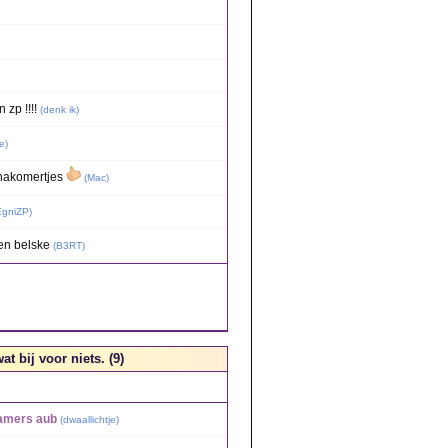
 zp !!!!
(
denk ik
)
e
)
e nakomertjes
(
Mac
)
EgniZP
)
en belske
(
B3RT
)
 bij voor niets. (9)
wamers aub
(
dwaallichtje
)