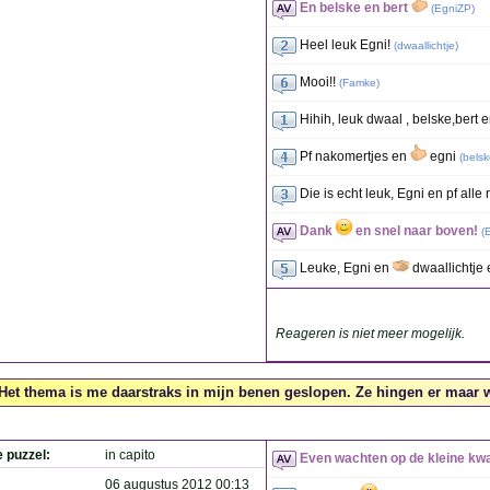
En belske en bert
(
EgniZP
)
Heel leuk Egni!
(
dwaallichtje
)
Mooi!!
(
Famke
)
Hihih, leuk dwaal , belske,bert en
Pf nakomertjes en
egni
(
belsk
Die is echt leuk, Egni en pf all
Dank
en snel naar boven!
(
Leuke, Egni en
dwaallichtje 
Reageren is niet meer mogelijk.
Het thema is me daarstraks in mijn benen geslopen. Ze hingen er maar wat
e puzzel:
in capito
Even wachten op de kleine k
06 augustus 2012 00:13