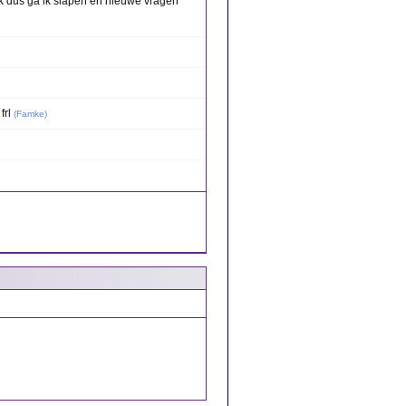
jk dus ga ik slapen en nieuwe vragen
frl
(
Famke
)