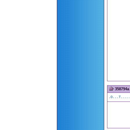
358794a
.O...T....