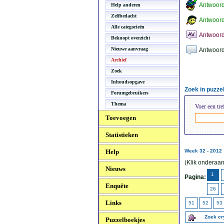
Antwoor
Help anderen
Zelfbedacht
Antwoord
Alle categorieën
Antwoord
Beknopt overzicht
Nieuwe aanvraag
Antwoord
Archief
Zoek
Inhoudsopgave
Zoek in puzz
Forumgebruikers
Thema
Voer een tre
Toevoegen
Statistieken
Help
Week 32 - 2012
(Klik onderaan
Nieuws
1
Pagina:
Enquête
26
Links
51
52
53
Zoek c
Puzzelboekjes