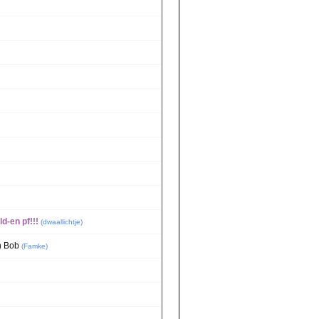
-en pf!!!
(
dwaallichtje
)
n Bob
(
Famke
)