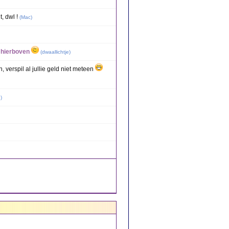
, dwl !
(
Mac
)
e hierboven
(
dwaallichtje
)
 verspil al jullie geld niet meteen
e
)