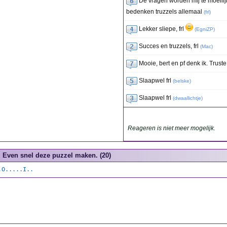
De vragen worden mij te moeili
bedenken truzzels allemaal
(
frl
)
Lekker sliepe, frl
(
EgniZP
)
Succes en truzzels, frl
(
Mac
)
Mooie, bert en pf denk ik. Truste 
Slaapwel frl
(
belske
)
Slaapwel frl
(
dwaallichtje
)
Reageren is niet meer mogelijk.
Even snel deze puzzel maken. (20)
.O.....I..