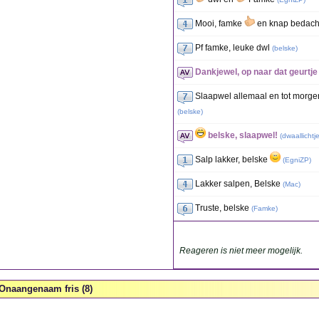
Mooi, famke
en knap bedacht
Pf famke, leuke dwl
(
belske
)
Dankjewel, op naar dat geurtj
Slaapwel allemaal en tot morgen,
(
belske
)
belske, slaapwel!
(
dwaallichtj
Salp lakker, belske
(
EgniZP
)
Lakker salpen, Belske
(
Mac
)
Truste, belske
(
Famke
)
Reageren is niet meer mogelijk.
Onaangenaam fris (8)