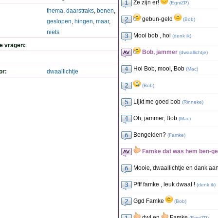
Ze zijn er!
(
EgniZP
)
thema
,
daarstraks
,
benen
,
gebun-geld
(
Bob
)
geslopen
,
hingen
,
maar
,
niets
Mooi bob , hoi
(
denk ik
)
de vragen:
Bob, jammer
(
dwaallichtje
)
Hoi Bob, mooi, Bob
(
Mac
)
or:
dwaallichtje
(
Bob
)
Lijkt me goed bob
(
Rinneke
)
Oh, jammer, Bob
(
Mac
)
Bengelden?
(
Famke
)
Famke dat was hem ben-geld
Mooie, dwaallichtje en dank aa
Pfff famke , leuk dwaal !
(
denk ik
)
Ggd Famke
(
Bob
)
dwl en
Famke
(
EgniZP
)