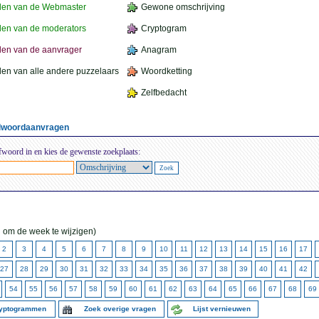
den van de Webmaster
Gewone omschrijving
en van de moderators
Cryptogram
en van de aanvrager
Anagram
en van alle andere puzzelaars
Woordketting
Zelfbedacht
elwoordaanvragen
fwoord in en kies de gewenste zoekplaats:
 om de week te wijzigen)
2
3
4
5
6
7
8
9
10
11
12
13
14
15
16
17
27
28
29
30
31
32
33
34
35
36
37
38
39
40
41
42
54
55
56
57
58
59
60
61
62
63
64
65
66
67
68
69
ryptogrammen
Zoek overige vragen
Lijst vernieuwen