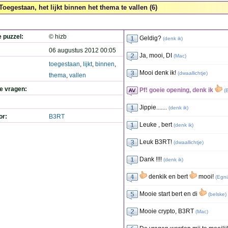
Toegestaan, het lijkt binnen het thema te vallen (6)
e puzzel:
© hizb
Geldig?
(
denk ik
)
06 augustus 2012 00:05
Ja, mooi, DI
(
Mac
)
toegestaan
,
lijkt
,
binnen
,
Mooi denk ik!
(
dwaallichtje
)
thema
,
vallen
de vragen:
Pf! goeie opening, denk ik
(
Jippie.......
(
denk ik
)
or:
B3RT
Leuke , bert
(
denk ik
)
Leuk B3RT!
(
dwaallichtje
)
Dank !!!!
(
denk ik
)
denkik en bert
mooi!
(
Egn
Mooie start bert en di
(
belske
)
Mooie crypto, B3RT
(
Mac
)