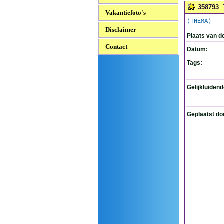
358793
Vakantiefoto's
(THEMA)
Disclaimer
Plaats van d
Contact
Datum:
Tags:
Gelijkluiden
Geplaatst do