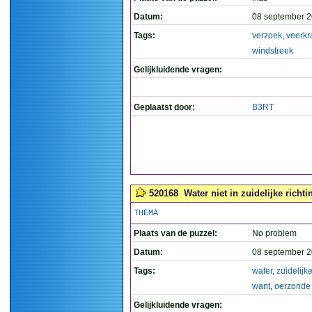
Datum:
08 september 2
Tags:
verzoek
,
veerkr
windstreek
Gelijkluidende vragen:
Geplaatst door:
B3RT
520168
Water niet in zuidelijke richt
THEMA
Plaats van de puzzel:
No problem
Datum:
08 september 2
Tags:
water
,
zuidelijk
want
,
oerzonde
Gelijkluidende vragen: