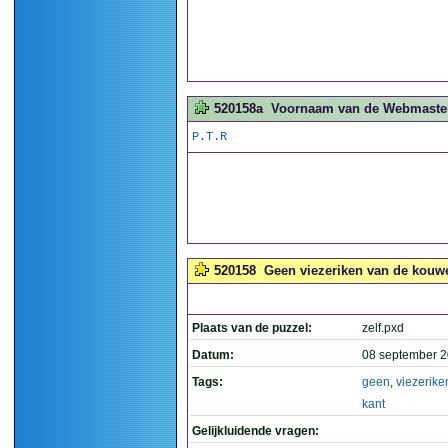
520158a
Voornaam van de Webmaster.
P.T.R
520158
Geen viezeriken van de kouwe
Plaats van de puzzel:
zelf.pxd
Datum:
08 september 2
Tags:
geen
,
viezerike
kant
Gelijkluidende vragen: