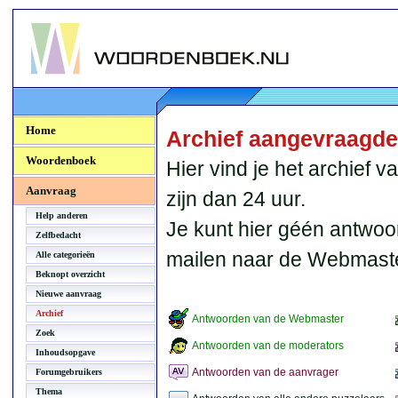
Woordenboek.NU
Home
Archief aangevraagd
Woordenboek
Hier vind je het archief
Aanvraag
zijn dan 24 uur.
Help anderen
Je kunt hier géén antwoo
Zelfbedacht
mailen naar de Webmaste
Alle categorieën
Beknopt overzicht
Nieuwe aanvraag
Archief
Antwoorden van de Webmaster
Zoek
Antwoorden van de moderators
Inhoudsopgave
Antwoorden van de aanvrager
Forumgebruikers
Thema