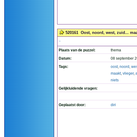
520161
Oost, noord, west, zuid... maak
-
Plaats van de puzzel:
thema
Datum:
08 september 2
Tags:
oost
,
noord
,
wes
maakt
,
vlieger
,
niets
Gelijkluidende vragen:
Geplaatst door:
diri