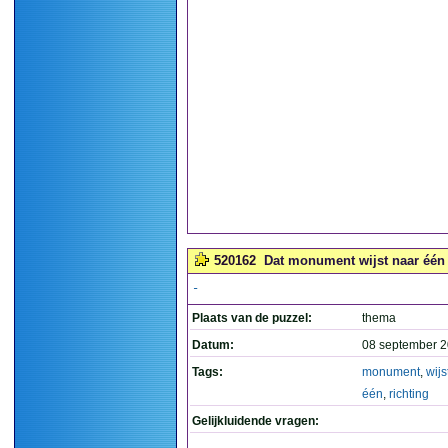
520162
Dat monument wijst naar één r
-
Plaats van de puzzel:
thema
Datum:
08 september 2
Tags:
monument
,
wijs
één
,
richting
Gelijkluidende vragen: