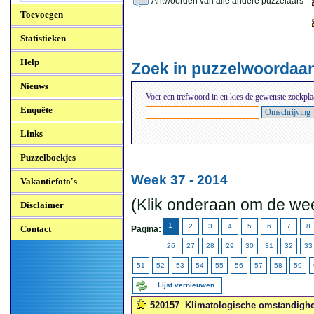
Antwoorden van alle andere puzzelaars
Toevoegen
Statistieken
Help
Zoek in puzzelwoordaa
Nieuws
Voer een trefwoord in en kies de gewenste zoekpla
Enquête
Links
Puzzelboekjes
Week 37 - 2014
Vakantiefoto's
(Klik onderaan om de wee
Disclaimer
1
2
3
4
5
6
7
8
Contact
Pagina:
26
27
28
29
30
31
32
33
51
52
53
54
55
56
57
58
59
Lijst vernieuwen
520157
Klimatologische omstandighe