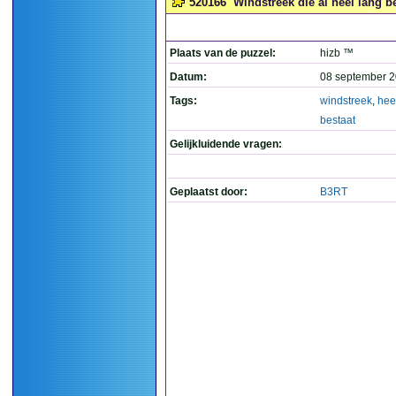
520166
Windstreek die al heel lang be
Plaats van de puzzel:
hizb ™
Datum:
08 september 2
Tags:
windstreek
,
hee
bestaat
Gelijkluidende vragen:
Geplaatst door:
B3RT