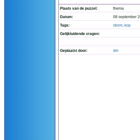
Plaats van de puzzel:
thema
Datum:
08 september 2
Tags:
storm
,
kop
Gelijkluidende vragen:
Geplaatst door:
diri