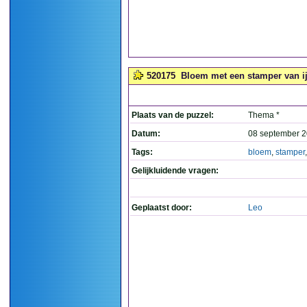
520175
Bloem met een stamper van ij
Plaats van de puzzel:
Thema *
Datum:
08 september 2
Tags:
bloem
,
stamper
Gelijkluidende vragen:
Geplaatst door:
Leo