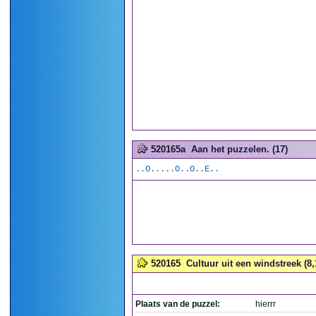
520165a
Aan het puzzelen. (17)
..O.....O..O..E..
520165
Cultuur uit een windstreek (8,
Plaats van de puzzel:
hierrr