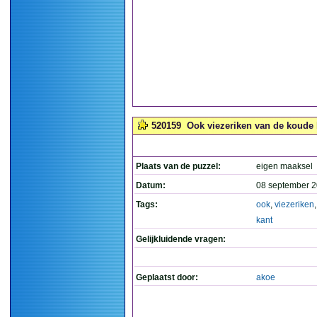
520159
Ook viezeriken van de koude 
Plaats van de puzzel:
eigen maaksel
Datum:
08 september 2
Tags:
ook
,
viezeriken
kant
Gelijkluidende vragen:
Geplaatst door:
akoe