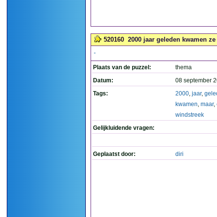
520160
2000 jaar geleden kwamen ze m
-
Plaats van de puzzel:
thema
Datum:
08 september 2
Tags:
2000
,
jaar
,
gele
kwamen
,
maar
,
windstreek
Gelijkluidende vragen:
Geplaatst door:
diri