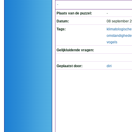
-
Plaats van de puzzel:
-
Datum:
08 september 2
Tags:
klimatologische
omstandighede
vogels
Gelijkluidende vragen:
Geplaatst door:
diri