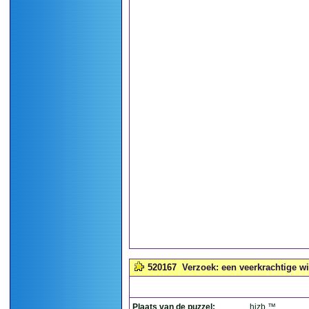
520167
Verzoek: een veerkrachtige wi
Plaats van de puzzel:
hizb ™