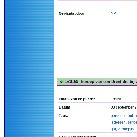
Geplaatst door:
NP
520169
Beroep van een Drent die bij z
Plaats van de puzzel:
Trouw
Datum:
08 september 2
Tags:
beroep
,
drent
,
a
iedereen
,
zelfg
gaf
,
verdieping