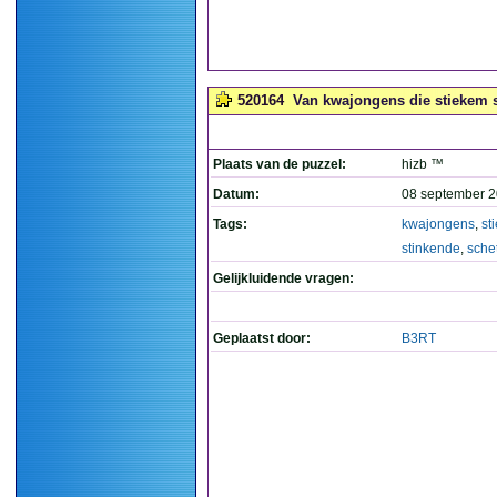
520164
Van kwajongens die stiekem s
Plaats van de puzzel:
hizb ™
Datum:
08 september 2
Tags:
kwajongens
,
st
stinkende
,
sche
Gelijkluidende vragen:
Geplaatst door:
B3RT