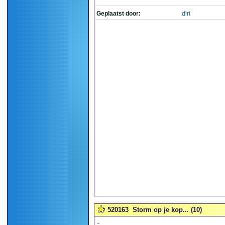
Geplaatst door:
diri
520163
Storm op je kop... (10)
-