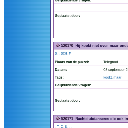
Gelijkluidende vragen:
Geplaatst door:
520170
Hij kookt niet over, maar onde
S..SCH.F
Plaats van de puzzel:
Telegraaf
Datum:
08 september 2
Tags:
kookt
,
maar
Gelijkluidende vragen:
Geplaatst door:
520171
Nachtclubdanseres die ook in 
.T.I.S...