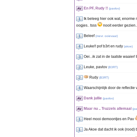
En PF, Rudy !!
(
pavlov
)
Ik beleeg hier ook wat, enorme 
oogjes.. tsss
nooit eerder gezien.
Beleef
(
mevr. ooievaar
)
Leuke!! pof b3rt en rudy
(
akoe
)
Oei...ik zat in de laatste waaier!
Leuke, pavlov
(
B3RT
)
Rudy
(
B3RT
)
Waarschijnlijk door de reflectie
Dank jullie
(
pavlov
)
Maar nu .. Truzzels allemaal
(
pa
Heel mooi demoontjes en Pav
Ja Akoe dat dacht ik ook (rood)