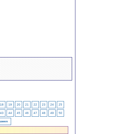
18
19
20
21
22
23
24
25
43
44
45
46
47
48
49
50
ieuwen