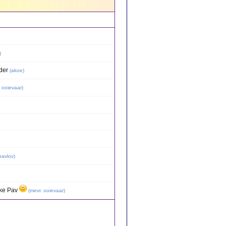
)
der
(
akoe
)
 ooievaar
)
pavlov
)
ke Pav
(
mevr. ooievaar
)