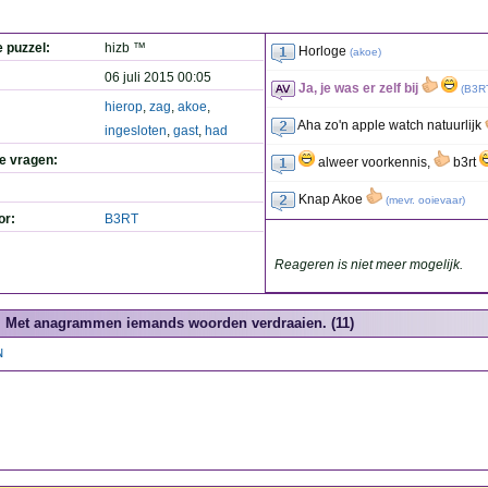
e puzzel:
hizb ™
Horloge
(
akoe
)
06 juli 2015 00:05
Ja, je was er zelf bij
(
B3R
hierop
,
zag
,
akoe
,
Aha zo'n apple watch natuurlijk
ingesloten
,
gast
,
had
de vragen:
alweer voorkennis,
b3rt
Knap Akoe
(
mevr. ooievaar
)
or:
B3RT
Reageren is niet meer mogelijk.
Met anagrammen iemands woorden verdraaien. (11)
N