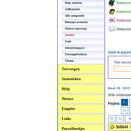
Antwoor
Help anderen
Zelfbedacht
Antwoord
Alle categorieën
Antwoord
Beknopt overzicht
Nieuwe aanvraag
Antwoord
Archief
Zoek
Inhoudsopgave
Zoek in puzz
Forumgebruikers
Thema
Voer een tre
Toevoegen
Statistieken
Help
Week 28 - 2015
(Klik onderaan
Nieuws
1
Pagina:
Enquête
26
Links
51
52
A
568644
Puzzelboekjes