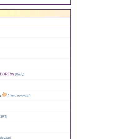
n B3RT!w
(
Rudy
)
dy
(
mevr. ooievaar
)
B3RT
)
oievaar
)