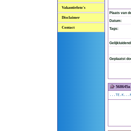
Vakantiefoto's
Plaats van d
Disclaimer
Datum:
Contact
Tags:
Gelijkluiden
Geplaatst do
568645a
...TE.K...