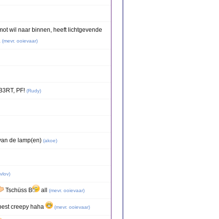
mot wil naar binnen, heeft lichtgevende
.
(
mevr. ooievaar
)
 B3RT, PF!
(
Rudy
)
 van de lamp(en)
(
akoe
)
vlov
)
Tschüss B
all
(
mevr. ooievaar
)
 best creepy haha
(
mevr. ooievaar
)