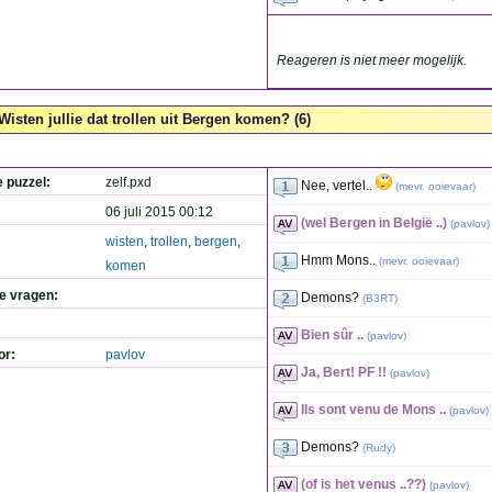
Reageren is niet meer mogelijk.
Wisten jullie dat trollen uit Bergen komen? (6)
e puzzel:
zelf.pxd
Nee, vertel..
(
mevr. ooievaar
)
06 juli 2015 00:12
(wel Bergen in België ..)
(
pavlov
)
wisten
,
trollen
,
bergen
,
Hmm Mons..
(
mevr. ooievaar
)
komen
de vragen:
Demons?
(
B3RT
)
Bien sûr ..
(
pavlov
)
or:
pavlov
Ja, Bert! PF !!
(
pavlov
)
Ils sont venu de Mons ..
(
pavlov
)
Demons?
(
Rudy
)
(of is het venus ..??)
(
pavlov
)