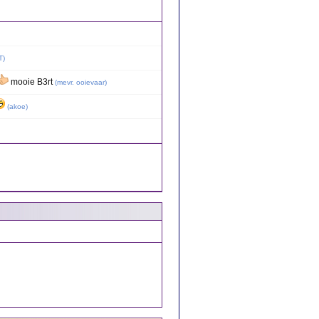
T
)
mooie B3rt
(
mevr. ooievaar
)
(
akoe
)