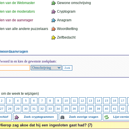
den van de Webmaster
Gewone omschrijving
en van de moderators
Cryptogram
en van de aanvrager
Anagram
en van alle andere puzzelaars
Woordketting
Zelfbedacht
elwoordaanvragen
fwoord in en kies de gewenste zoekplaats:
 om de week te wijzigen)
2
3
4
5
6
7
8
9
10
11
12
13
14
15
16
17
27
28
29
30
31
32
33
34
35
36
37
38
39
40
41
42
rchief
Zoek cryptogrammen
Zoek overige vragen
Lijst vern
Hierop zag akoe dat hij een ingesloten gast had? (7)