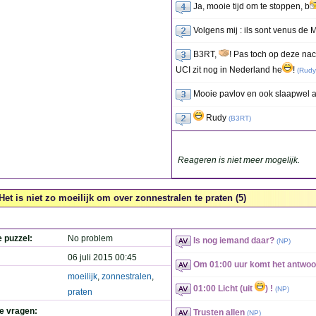
Ja, mooie tijd om te stoppen, b
Volgens mij : ils sont venus de
B3RT,
! Pas toch op deze nac
UCI zit nog in Nederland he
!
(
Rudy
Mooie pavlov en ook slaapwel 
Rudy
(
B3RT
)
Reageren is niet meer mogelijk.
Het is niet zo moeilijk om over zonnestralen te praten (5)
e puzzel:
No problem
Is nog iemand daar?
(
NP
)
06 juli 2015 00:45
Om 01:00 uur komt het antwoo
moeilijk
,
zonnestralen
,
01:00 Licht (uit
) !
(
NP
)
praten
de vragen:
Trusten allen
(
NP
)