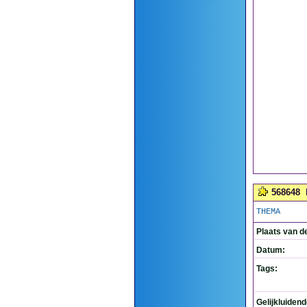
568648
THEMA
Plaats van d
Datum:
Tags:
Gelijkluiden