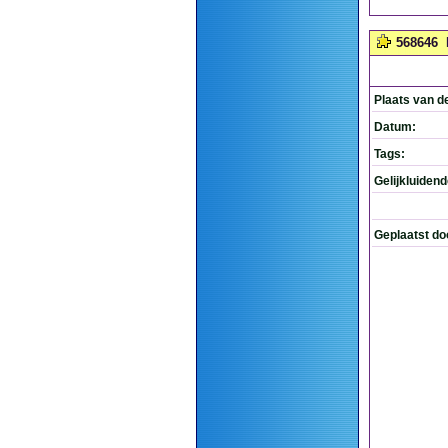
568646
Plaats van d
Datum:
Tags:
Gelijkluiden
Geplaatst do