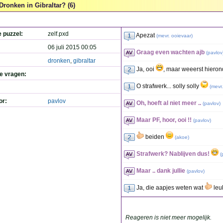
Dronken in Gibraltar? (6)
e puzzel:
zelf.pxd
Apezat
(
mevr. ooievaar
)
06 juli 2015 00:05
Graag even wachten ajb
(
pavlov
dronken
,
gibraltar
Ja, ooi
, maar weeerst hieron
de vragen:
O strafwerk... solly solly
(
mevr.
or:
pavlov
Oh, hoeft al niet meer ..
(
pavlov
)
Maar PF, hoor, ooi !!
(
pavlov
)
beiden
(
akoe
)
Strafwerk? Nablijven dus!
(
Maar .. dank jullie
(
pavlov
)
Ja, die aapjes weten wat
leu
Reageren is niet meer mogelijk.