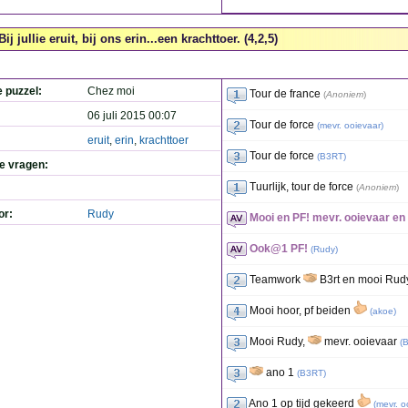
Bij jullie eruit, bij ons erin...een krachttoer. (4,2,5)
e puzzel:
Chez moi
Tour de france
(
Anoniem
)
06 juli 2015 00:07
Tour de force
(
mevr. ooievaar
)
eruit
,
erin
,
krachttoer
Tour de force
(
B3RT
)
de vragen:
Tuurlijk, tour de force
(
Anoniem
)
or:
Rudy
Mooi en PF! mevr. ooievaar e
Ook@1 PF!
(
Rudy
)
Teamwork
B3rt en mooi Ru
Mooi hoor, pf beiden
(
akoe
)
Mooi Rudy,
mevr. ooievaar
(
ano 1
(
B3RT
)
Ano 1 op tijd gekeerd
(
mevr. o