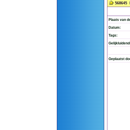
568645
Plaats van d
Datum:
Tags:
Gelijkluiden
Geplaatst do