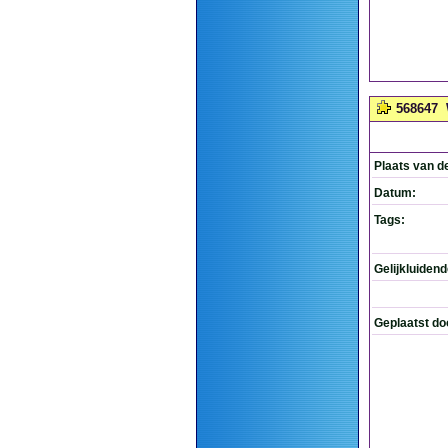
568647
Plaats van d
Datum:
Tags:
Gelijkluiden
Geplaatst do