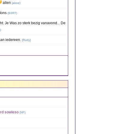
allen
(
akoe
)
 Mons
(
B3RT
)
ht. Je Was zo sterk bezig vanavond... De
)
aan iedereen.
(
Rudy
)
rd sowieso
(
NP
)