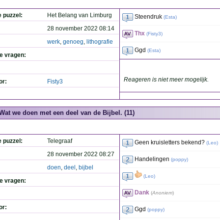
e puzzel:
Het Belang van Limburg
Steendruk
(
Esta
)
28 november 2022 08:14
Thx
(
Fisty3
)
werk
,
genoeg
,
lithografie
Ggd
(
Esta
)
de vragen:
Reageren is niet meer mogelijk.
or:
Fisty3
Wat we doen met een deel van de Bijbel. (11)
e puzzel:
Telegraaf
Geen kruisletters bekend?
(
Leo
)
28 november 2022 08:27
Handelingen
(
poppy
)
doen
,
deel
,
bijbel
(
Leo
)
de vragen:
Dank
(
Anoniem
)
or:
Ggd
(
poppy
)