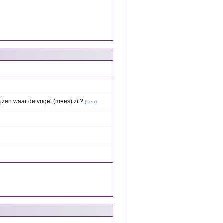
ijzen waar de vogel (mees) zit?
(
Leo
)