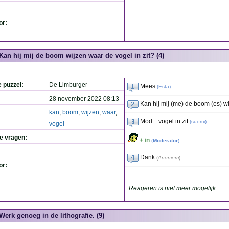
or:
Kan hij mij de boom wijzen waar de vogel in zit? (4)
e puzzel:
De Limburger
Mees
(
Esta
)
28 november 2022 08:13
Kan hij mij (me) de boom (es) w
kan
,
boom
,
wijzen
,
waar
,
Mod ...vogel in zit
(
suomi
)
vogel
de vragen:
+ in
(
Moderator
)
Dank
(
Anoniem
)
or:
Reageren is niet meer mogelijk.
Werk genoeg in de lithografie. (9)