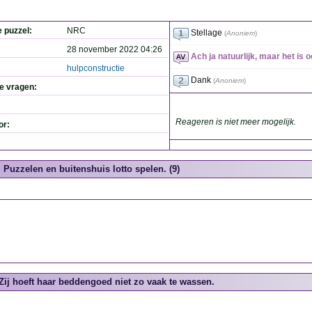
e puzzel:
NRC
Stellage
(
Anoniem
)
28 november 2022 04:26
Ach ja natuurlijk, maar het is o
hulpconstructie
Dank
(
Anoniem
)
de vragen:
Reageren is niet meer mogelijk.
or:
Puzzelen en buitenshuis lotto spelen. (9)
Zij hoeft haar beddengoed niet zo vaak te wassen.