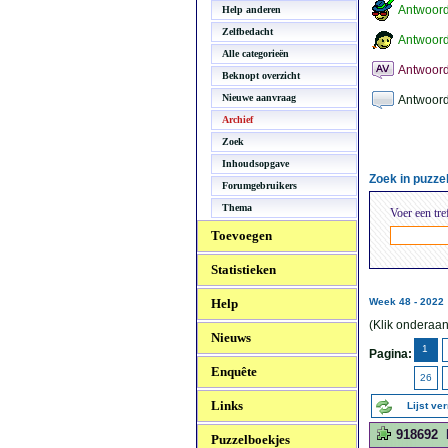
Antwoor
Help anderen
Zelfbedacht
Antwoord
Alle categorieën
Antwoord
Beknopt overzicht
Nieuwe aanvraag
Antwoord
Archief
Zoek
Inhoudsopgave
Zoek in puzz
Forumgebruikers
Thema
Voer een tre
Toevoegen
Statistieken
Help
Week 48 - 2022
(Klik onderaan
Nieuws
1
Pagina:
Enquête
26
Links
Lijst ve
918692
Puzzelboekjes