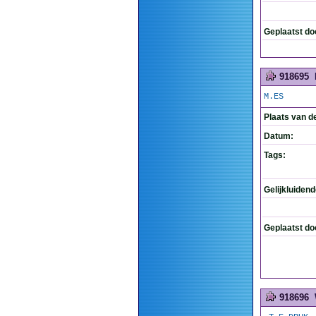
Geplaatst do
918695
M.ES
Plaats van d
Datum:
Tags:
Gelijkluiden
Geplaatst do
918696