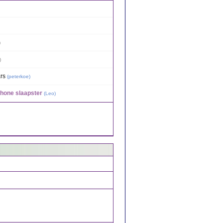
)
)
rs
(
peterkoe
)
chone slaapster
(
Leo
)