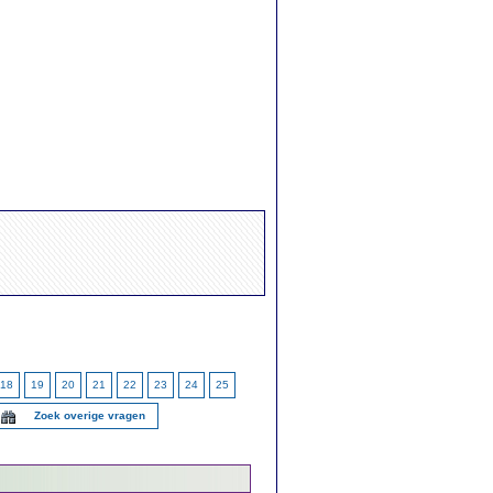
18
19
20
21
22
23
24
25
Zoek overige vragen