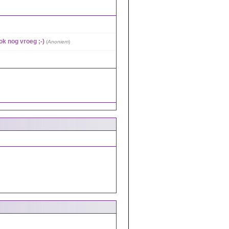
ok nog vroeg ;-)
(
Anoniem
)