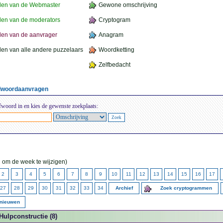
den van de Webmaster
Gewone omschrijving
en van de moderators
Cryptogram
en van de aanvrager
Anagram
en van alle andere puzzelaars
Woordketting
Zelfbedacht
elwoordaanvragen
fwoord in en kies de gewenste zoekplaats:
 om de week te wijzigen)
2
3
4
5
6
7
8
9
10
11
12
13
14
15
16
17
27
28
29
30
31
32
33
34
Archief
Zoek cryptogrammen
rnieuwen
Hulpconstructie (8)