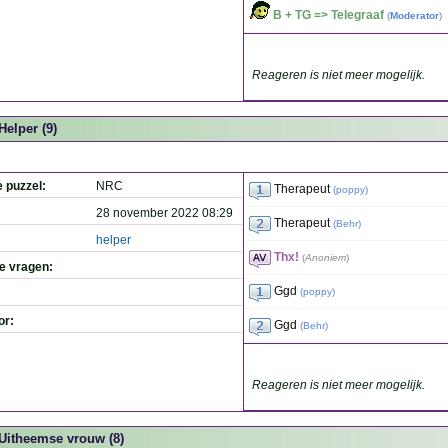
B + TG => Telegraaf
(
Moderator
)
Reageren is niet meer mogelijk.
Helper (9)
e puzzel:
NRC
Therapeut
(
poppy
)
28 november 2022 08:29
Therapeut
(
Behr
)
helper
Thx!
(
Anoniem
)
de vragen:
Ggd
(
poppy
)
or:
Ggd
(
Behr
)
Reageren is niet meer mogelijk.
Uitheemse vrouw (8)