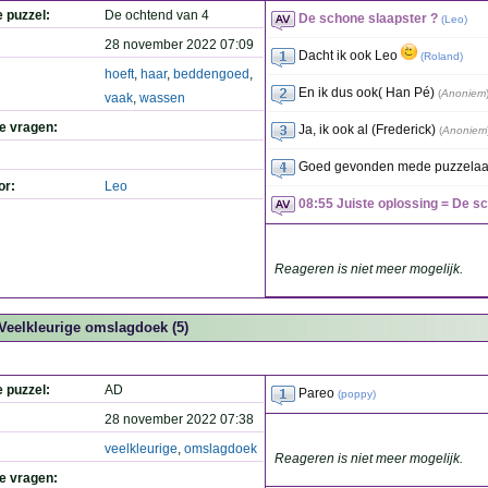
e puzzel:
De ochtend van 4
De schone slaapster ?
(
Leo
)
28 november 2022 07:09
Dacht ik ook Leo
(
Roland
)
hoeft
,
haar
,
beddengoed
,
En ik dus ook( Han Pé)
(
Anoniem
vaak
,
wassen
de vragen:
Ja, ik ook al (Frederick)
(
Anoniem
Goed gevonden mede puzzelaa
or:
Leo
08:55 Juiste oplossing = De s
Reageren is niet meer mogelijk.
Veelkleurige omslagdoek (5)
e puzzel:
AD
Pareo
(
poppy
)
28 november 2022 07:38
veelkleurige
,
omslagdoek
Reageren is niet meer mogelijk.
de vragen: