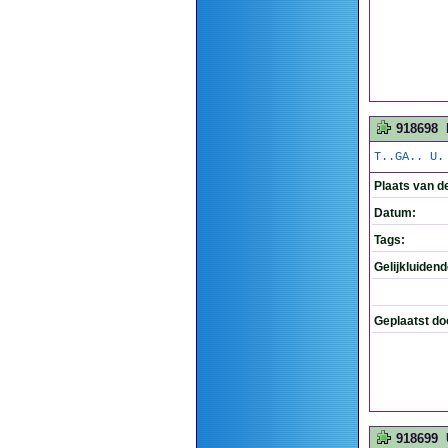
918698
T..GA.. U.
Plaats van d
Datum:
Tags:
Gelijkluiden
Geplaatst do
918699