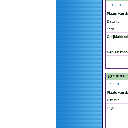
..S.E.S.
Plaats van d
Datum:
Tags:
Gelijkluiden
Geplaatst do
918700
.P.E.N
Plaats van d
Datum:
Tags: