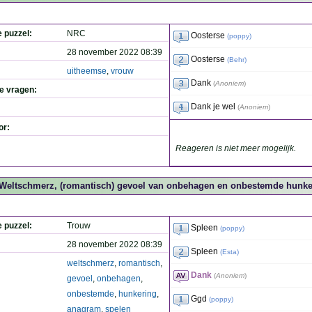
e puzzel:
NRC
Oosterse
(
poppy
)
28 november 2022 08:39
Oosterse
(
Behr
)
uitheemse
,
vrouw
Dank
(
Anoniem
)
de vragen:
Dank je wel
(
Anoniem
)
or:
Reageren is niet meer mogelijk.
Weltschmerz, (romantisch) gevoel van onbehagen en onbestemde hunker
e puzzel:
Trouw
Spleen
(
poppy
)
28 november 2022 08:39
Spleen
(
Esta
)
weltschmerz
,
romantisch
,
Dank
(
Anoniem
)
gevoel
,
onbehagen
,
onbestemde
,
hunkering
,
Ggd
(
poppy
)
anagram
,
spelen