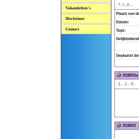
.T.L.A..
Vakantiefoto's
Plaats van d
Disclaimer
Datum:
Contact
Tags:
Gelijkluiden
Geplaatst do
918693a
.I..I..E.
918693