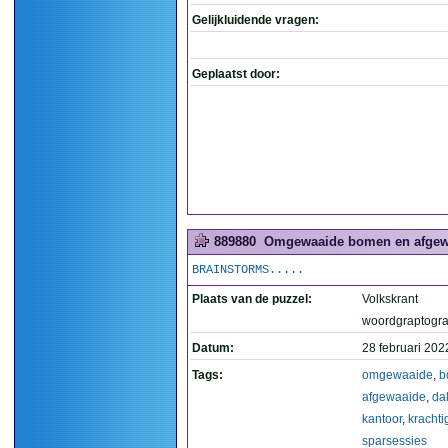
Gelijkluidende vragen:
Geplaatst door:
889880
Omgewaaide bomen en afgewaa
BRAINSTORMS.....
Plaats van de puzzel:
Volkskrant
woordgraptogr
Datum:
28 februari 202
Tags:
omgewaaide
,
b
afgewaaide
,
da
kantoor
,
krachti
sparsessies