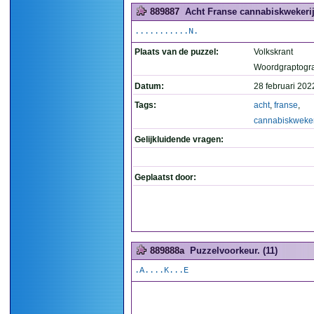
889887
Acht Franse cannabiskwekerij
...........N.
Plaats van de puzzel:
Volkskrant
Woordgraptogr
Datum:
28 februari 202
Tags:
acht
,
franse
,
cannabiskweker
Gelijkluidende vragen:
Geplaatst door:
889888a
Puzzelvoorkeur. (11)
.A....K...E