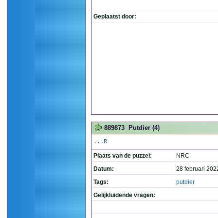
Geplaatst door:
889873
Putdier (4)
...R
Plaats van de puzzel:
NRC
Datum:
28 februari 202
Tags:
putdier
Gelijkluidende vragen: