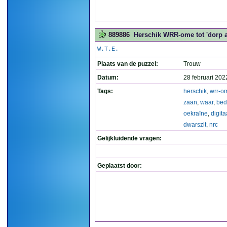
889886
Herschik WRR-ome tot 'dorp aa
W.T.E.
Plaats van de puzzel:
Trouw
Datum:
28 februari 202
Tags:
herschik
,
wrr-o
zaan
,
waar
,
bedr
oekraïne
,
digita
dwarszit
,
nrc
Gelijkluidende vragen:
Geplaatst door: