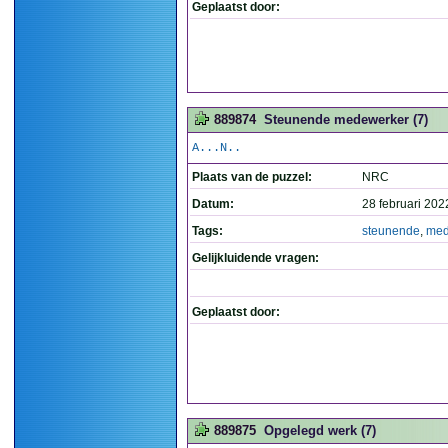
Geplaatst door:
889874
Steunende medewerker (7)
A...N..
Plaats van de puzzel:
NRC
Datum:
28 februari 202
Tags:
steunende
,
med
Gelijkluidende vragen:
Geplaatst door:
889875
Opgelegd werk (7)