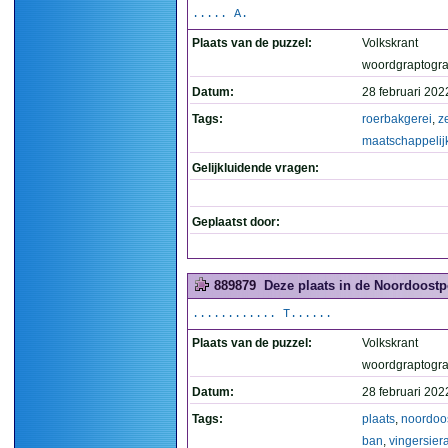
..... A.
Plaats van de puzzel:
Volkskrant
woordgraptogr
Datum:
28 februari 202
Tags:
roerbakgerei
,
z
maatschappelij
Gelijkluidende vragen:
Geplaatst door:
889879
Deze plaats in de Noordoostpo
............ T......
Plaats van de puzzel:
Volkskrant
woordgraptogr
Datum:
28 februari 202
Tags:
plaats
,
noordoo
ban
,
vingersier