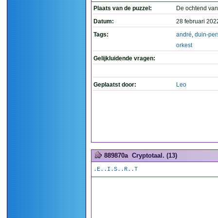
Plaats van de puzzel:
De ochtend van
Datum:
28 februari 202
Tags:
andré
,
duin-pe
orkest
Gelijkluidende vragen:
Geplaatst door:
Leo
889870a
Cryptotaal. (13)
.E..I.S..R..T