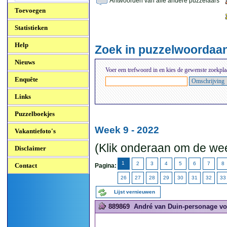
Antwoorden van alle andere puzzelaars
Toevoegen
Statistieken
Help
Zoek in puzzelwoordaa
Nieuws
Voer een trefwoord in en kies de gewenste zoekpla
Enquête
Links
Puzzelboekjes
Week 9 - 2022
Vakantiefoto's
(Klik onderaan om de wee
Disclaimer
1
2
3
4
5
6
7
8
Contact
Pagina:
26
27
28
29
30
31
32
33
Lijst vernieuwen
889869
André van Duin-personage voo