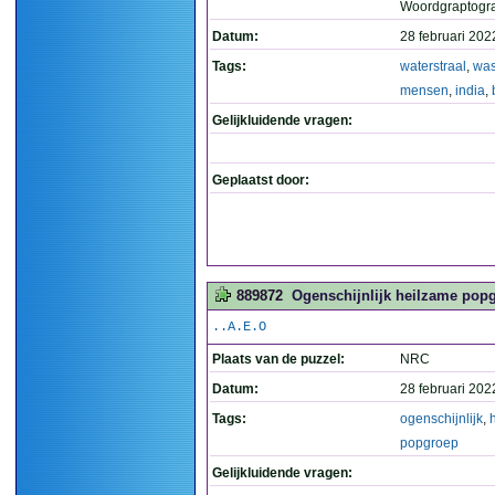
Woordgraptogr
Datum:
28 februari 202
Tags:
waterstraal
,
wa
mensen
,
india
,
Gelijkluidende vragen:
Geplaatst door:
889872
Ogenschijnlijk heilzame popg
..A.E.O
Plaats van de puzzel:
NRC
Datum:
28 februari 202
Tags:
ogenschijnlijk
,
popgroep
Gelijkluidende vragen: