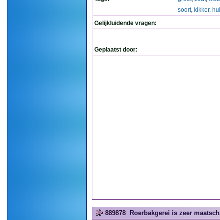
soort
,
kikker
,
hu
Gelijkluidende vragen:
Geplaatst door:
889878
Roerbakgerei is zeer maatsch