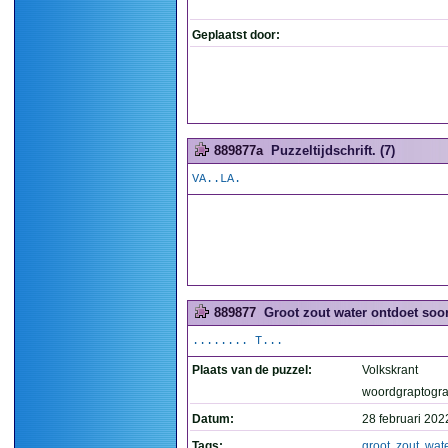
Geplaatst door:
889877a
Puzzeltijdschrift. (7)
VA..LA.
889877
Groot zout water ontdoet soor
........ T...
Plaats van de puzzel:
Volkskrant
woordgraptogr
Datum:
28 februari 202
Tags:
groot
,
zout
,
wat