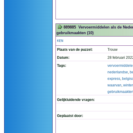
889885
Vervoermiddelen als de Neder
gebruikmaakten (10)
KEN
Plaats van de puzzel:
Trouw
Datum:
28 februari 202
Tags:
vervoermiddele
nederlandse
,
b
express
,
belgis
waarvan
,
winter
gebruikmaakte
Gelijkluidende vragen:
Geplaatst door: