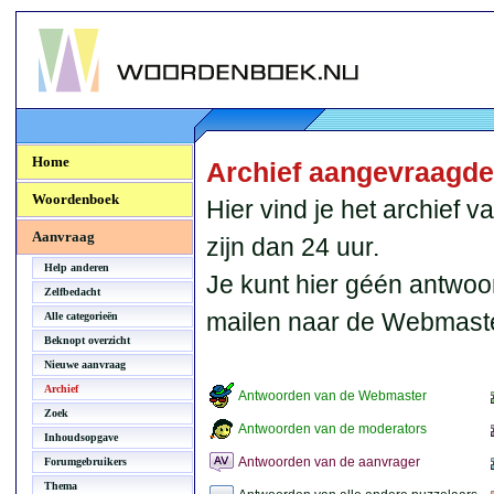
Woordenboek.NU
Home
Archief aangevraagd
Woordenboek
Hier vind je het archief
Aanvraag
zijn dan 24 uur.
Help anderen
Je kunt hier géén antwoo
Zelfbedacht
mailen naar de Webmaste
Alle categorieën
Beknopt overzicht
Nieuwe aanvraag
Archief
Antwoorden van de Webmaster
Zoek
Antwoorden van de moderators
Inhoudsopgave
Antwoorden van de aanvrager
Forumgebruikers
Thema