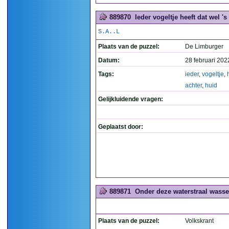
889870
Ieder vogeltje heeft dat wel 's
S.A..L
Plaats van de puzzel:
De Limburger
Datum:
28 februari 202
Tags:
ieder
,
vogeltje
,
achter
,
huid
Gelijkluidende vragen:
Geplaatst door:
889871
Onder deze waterstraal wassen
Plaats van de puzzel:
Volkskrant