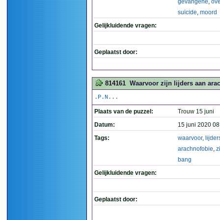
gevangene
,
ov
suïcide
,
moord
Gelijkluidende vragen:
Geplaatst door:
814161
Waarvoor zijn lijders aan ara
.P.N...
Plaats van de puzzel:
Trouw 15 juni
Datum:
15 juni 2020 08
Tags:
waarvoor
,
lijder
arachnofobie
,
z
bang
Gelijkluidende vragen:
Geplaatst door: