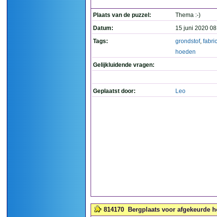
Plaats van de puzzel:
Thema :-)
Datum:
15 juni 2020 08
Tags:
grondstof
,
fabri
hoeden
Gelijkluidende vragen:
Geplaatst door:
Leo
814170
Bergplaats voor afgekeurde h