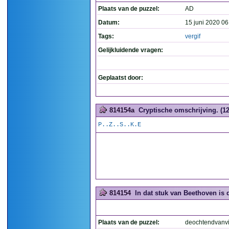
Plaats van de puzzel:
AD
Datum:
15 juni 2020 06
Tags:
vergif
Gelijkluidende vragen:
Geplaatst door:
814154a
Cryptische omschrijving. (12
P..Z..S..K.E
814154
In dat stuk van Beethoven is 
Plaats van de puzzel:
deochtendvanvi