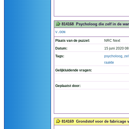
814168
Psycholoog die zelf in de war 
V.OON
Plaats van de puzzel:
NRC Next
Datum:
15 juni 2020 08
Tags:
psycholoog
,
zel
raakte
Gelijkluidende vragen:
Geplaatst door:
814169
Grondstof voor de fabricage 