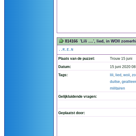
814166
'Lili ....', lied, in WOII zomer
..R.E.N
Plaats van de puzzel:
Trouw 15 juni
Datum:
15 juni 2020 08
Tags:
lili
,
lied
,
woii
,
zo
duitse
,
gealliee
militairen
Gelijkluidende vragen:
Geplaatst door: