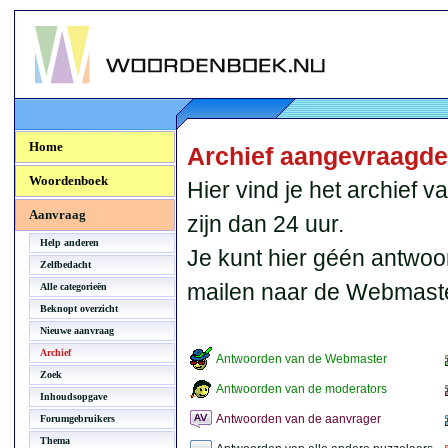
Woordenboek.NU
Home
Archief aangevraagd
Woordenboek
Hier vind je het archief
Aanvraag
zijn dan 24 uur.
Help anderen
Je kunt hier géén antwoo
Zelfbedacht
mailen naar de Webmaste
Alle categorieën
Beknopt overzicht
Nieuwe aanvraag
Archief
Antwoorden van de Webmaster
Zoek
Antwoorden van de moderators
Inhoudsopgave
Antwoorden van de aanvrager
Forumgebruikers
Thema