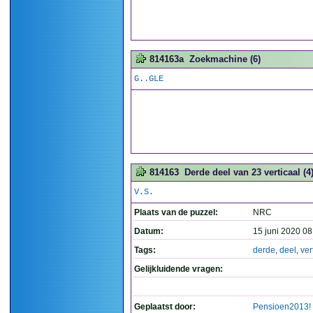
814163a
Zoekmachine (6)
G..GLE
814163
Derde deel van 23 verticaal (4
V.S.
Plaats van de puzzel:
NRC
Datum:
15 juni 2020 08
Tags:
derde
,
deel
,
ver
Gelijkluidende vragen:
Geplaatst door:
Pensioen2013!