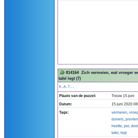
814164
Zich vermeien, wat vroeger wel
tafel legt (7)
K.A.T..
Plaats van de puzzel:
Trouw 15 juni
Datum:
15 juni 2020 08
Tags:
vermeien
,
vroe
duivels
,
prente
heette
,
per
,
doe
tafel
,
legt