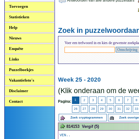
Antwoorden van alle andere puzzelaars
Toevoegen
Statistieken
Help
Zoek in puzzelwoordaa
Nieuws
Voer een trefwoord in en kies de gewenste zoekpla
Enquête
Links
Puzzelboekjes
Week 25 - 2020
Vakantiefoto's
(Klik onderaan om de wee
Disclaimer
1
2
3
4
5
6
7
8
Contact
Pagina:
26
27
28
29
30
31
32
33
Zoek cryptogrammen
Zoek overig
814153
Vergif (5)
VEN..