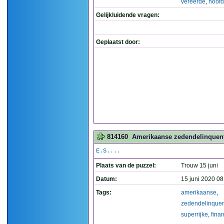
vereerde
,
hoof
Gelijkluidende vragen:
Geplaatst door:
814160
Amerikaanse zedendelinquent 
E.S....
Plaats van de puzzel:
Trouw 15 juni
Datum:
15 juni 2020 08
Tags:
amerikaanse
,
zedendelinquen
superrijke
,
finan