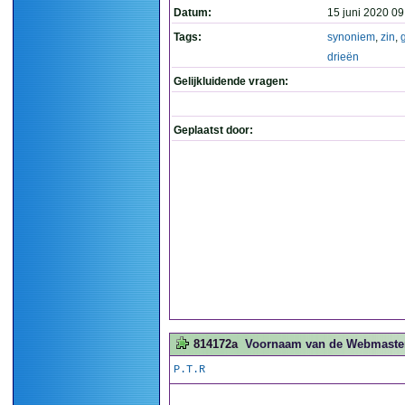
Datum:
15 juni 2020 09
Tags:
synoniem
,
zin
,
drieën
Gelijkluidende vragen:
Geplaatst door:
814172a
Voornaam van de Webmaster.
P.T.R