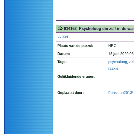
814162
Psycholoog die zelf in de war 
V.OON
Plaats van de puzzel:
NRC
Datum:
15 juni 2020 08
Tags:
psycholoog
,
zel
raakte
Gelijkluidende vragen:
Geplaatst door:
Pensioen2013!