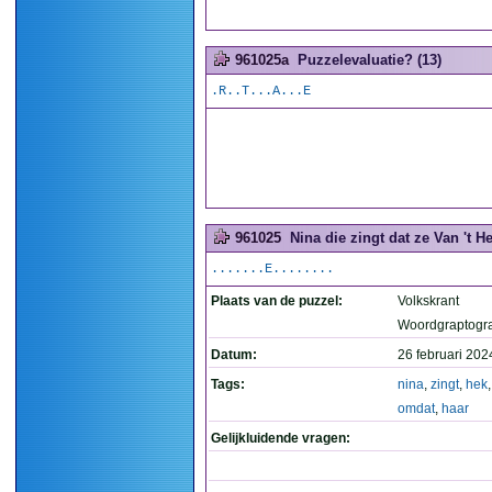
961025a
Puzzelevaluatie? (13)
.R..T...A...E
961025
Nina die zingt dat ze Van 't He
.......E........
Plaats van de puzzel:
Volkskrant
Woordgraptogr
Datum:
26 februari 202
Tags:
nina
,
zingt
,
hek
omdat
,
haar
Gelijkluidende vragen: