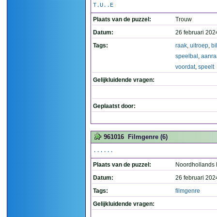
T.U..E
Plaats van de puzzel:
Trouw
Datum:
26 februari 202
Tags:
raak
,
uitroep
,
bi
speelbal
,
aanra
voordat
,
speelt
Gelijkluidende vragen:
Geplaatst door:
961016
Filmgenre (6)
......
Plaats van de puzzel:
Noordhollands
Datum:
26 februari 202
Tags:
filmgenre
Gelijkluidende vragen: