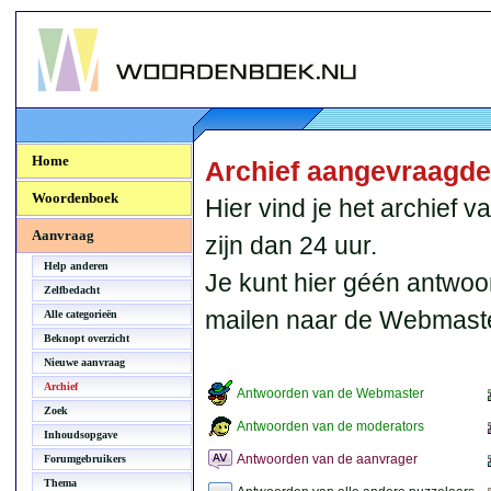
Woordenboek.NU
Home
Archief aangevraagd
Woordenboek
Hier vind je het archief
Aanvraag
zijn dan 24 uur.
Help anderen
Je kunt hier géén antwoo
Zelfbedacht
mailen naar de Webmaste
Alle categorieën
Beknopt overzicht
Nieuwe aanvraag
Archief
Antwoorden van de Webmaster
Zoek
Antwoorden van de moderators
Inhoudsopgave
Antwoorden van de aanvrager
Forumgebruikers
Thema