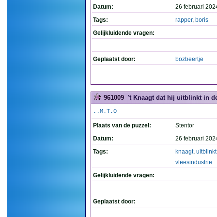
Datum:
26 februari 202
Tags:
rapper
,
boris
Gelijkluidende vragen:
Geplaatst door:
bozbeertje
961009
't Knaagt dat hij uitblinkt in d
..M.T.O
Plaats van de puzzel:
Stentor
Datum:
26 februari 202
Tags:
knaagt
,
uitblinkt
vleesindustrie
Gelijkluidende vragen:
Geplaatst door: