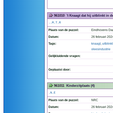
961010
't Knaagt dat hij uitblinkt in d
..M.T.R
Plaats van de puzzel:
Eindhovens Da
Datum:
26 februari 202
Tags:
knaagt
,
uitblinkt
vleesindustrie
Gelijkluidende vragen:
Geplaatst door:
961011
Kinderzitplaats (4)
.N.E
Plaats van de puzzel:
NRC
Datum:
26 februari 202