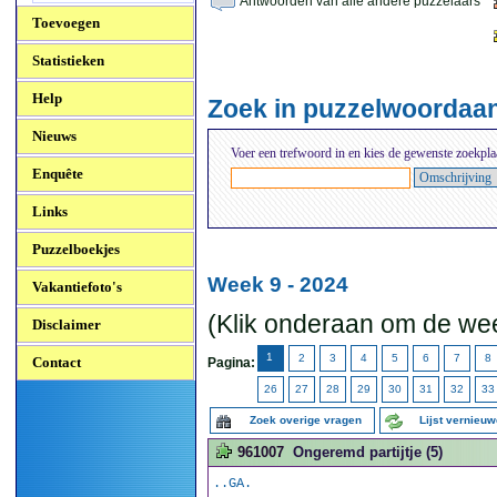
Antwoorden van alle andere puzzelaars
Toevoegen
Statistieken
Help
Zoek in puzzelwoordaa
Nieuws
Voer een trefwoord in en kies de gewenste zoekpla
Enquête
Links
Puzzelboekjes
Week 9 - 2024
Vakantiefoto's
(Klik onderaan om de wee
Disclaimer
1
2
3
4
5
6
7
8
Contact
Pagina:
26
27
28
29
30
31
32
33
Zoek overige vragen
Lijst vernieu
961007
Ongeremd partijtje (5)
..GA.