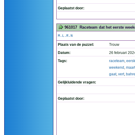
Geplaatst door:
961017
Raceteam dat het eerste weeken
M.L.R.N
Plaats van de puzzel:
Trouw
Datum:
26 februari 202
Tags:
raceteam
,
eerst
weekend
,
maar
gaat
,
vert
,
bahre
Gelijkluidende vragen:
Geplaatst door: