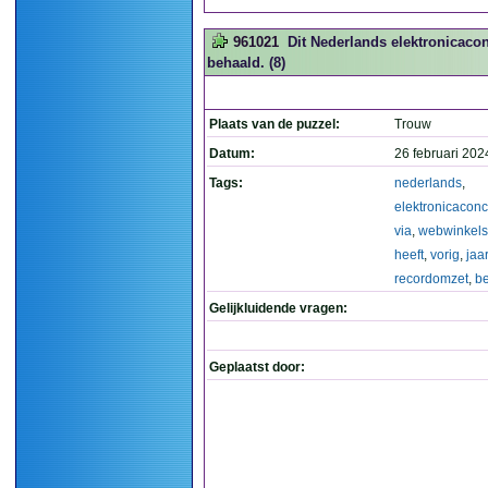
961021
Dit Nederlands elektronicaco
behaald. (8)
Plaats van de puzzel:
Trouw
Datum:
26 februari 202
Tags:
nederlands
,
elektronicacon
via
,
webwinkels
heeft
,
vorig
,
jaar
recordomzet
,
b
Gelijkluidende vragen:
Geplaatst door: