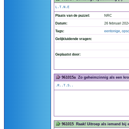
L.T.N.E
Plaats van de puzzel:
NRC
Datum:
26 februari 202
Tags:
eentonige
,
ops
Gelijkluidende vragen:
Geplaatst door:
961015a
Zo geheimzinnig als een kro
.R..T.S..
961015
Raak! Uitroep als iemand bij e