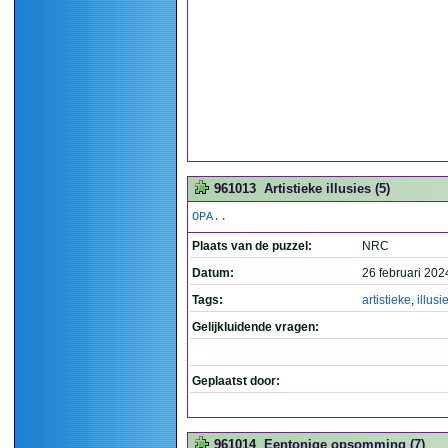
961013
Artistieke illusies (5)
OPA..
Plaats van de puzzel:
NRC
Datum:
26 februari 202
Tags:
artistieke
,
illusi
Gelijkluidende vragen:
Geplaatst door:
961014
Eentonige opsomming (7)