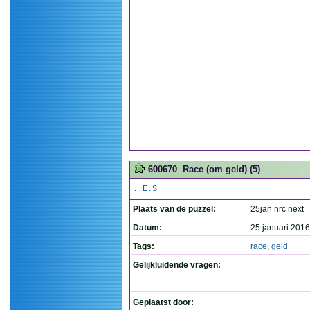
600670
Race (om geld) (5)
..E.S
Plaats van de puzzel:
25jan nrc next
Datum:
25 januari 2016
Tags:
race
,
geld
Gelijkluidende vragen:
Geplaatst door: