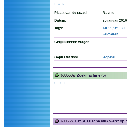
E.G.N
Plaats van de puzzel:
Scrypto
Datum:
25 januari 2016
Tags:
willen
,
schieten
veroveren
Gelijkluidende vragen:
Geplaatst door:
leopeter
600663a
Zoekmachine (6)
G..GLE
600663
Dat Russische stuk werkt op 