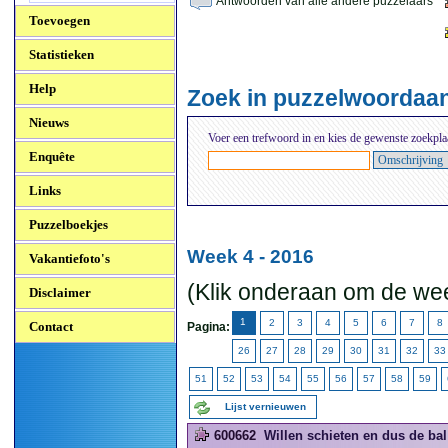
Antwoorden van alle andere puzzelaars
Toevoegen
Statistieken
Help
Zoek in puzzelwoordaa
Nieuws
Voer een trefwoord in en kies de gewenste zoekpla
Enquête
Links
Puzzelboekjes
Week 4 - 2016
Vakantiefoto's
(Klik onderaan om de wee
Disclaimer
1
2
3
4
5
6
7
8
Contact
Pagina:
26
27
28
29
30
31
32
33
51
52
53
54
55
56
57
58
59
Lijst vernieuwen
600662
Willen schieten en dus de bal