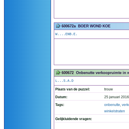
600672a
BOER WOND KOE
W....ENB.E.
600672
Onbenutte verkoopruimte in wi
L...S.A.D
Plaats van de puzzel:
trouw
Datum:
25 januari 2016
Tags:
onbenutte
,
verk
winkelstraten
Gelijkluidende vragen: