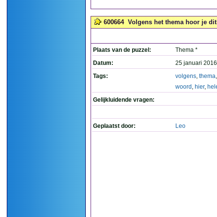
600664
Volgens het thema hoor je dit
Plaats van de puzzel:
Thema *
Datum:
25 januari 2016
Tags:
volgens
,
thema
woord
,
hier
,
hel
Gelijkluidende vragen:
Geplaatst door:
Leo