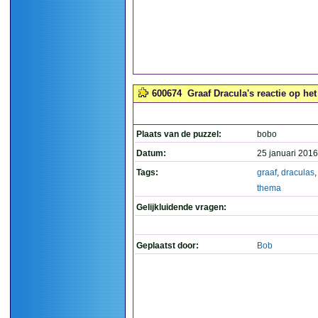
600674
Graaf Dracula's reactie op het
Plaats van de puzzel:
bobo
Datum:
25 januari 2016
Tags:
graaf
,
draculas
thema
Gelijkluidende vragen:
Geplaatst door:
Bob