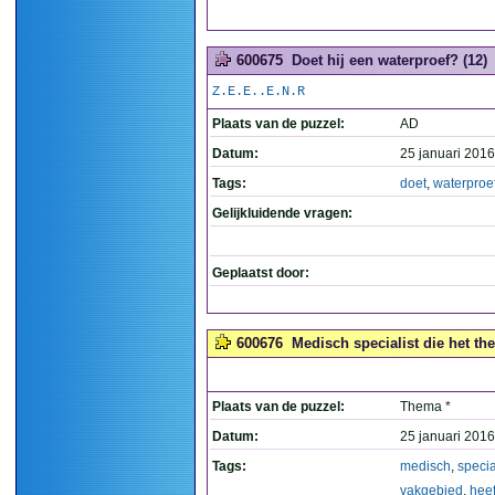
600675
Doet hij een waterproef? (12)
Z.E.E..E.N.R
Plaats van de puzzel:
AD
Datum:
25 januari 2016
Tags:
doet
,
waterproe
Gelijkluidende vragen:
Geplaatst door:
600676
Medisch specialist die het th
Plaats van de puzzel:
Thema *
Datum:
25 januari 2016
Tags:
medisch
,
specia
vakgebied
,
heef