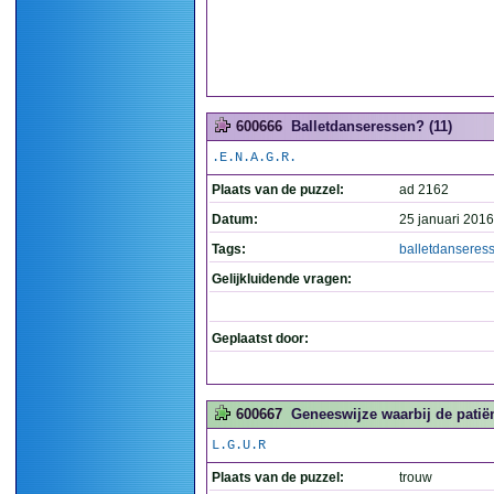
600666
Balletdanseressen? (11)
.E.N.A.G.R.
Plaats van de puzzel:
ad 2162
Datum:
25 januari 2016
Tags:
balletdanseres
Gelijkluidende vragen:
Geplaatst door:
600667
Geneeswijze waarbij de patiën
L.G.U.R
Plaats van de puzzel:
trouw