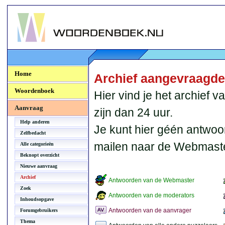
Woordenboek.NU
Home
Archief aangevraagd
Woordenboek
Hier vind je het archief
Aanvraag
zijn dan 24 uur.
Help anderen
Je kunt hier géén antwoo
Zelfbedacht
mailen naar de Webmaste
Alle categorieën
Beknopt overzicht
Nieuwe aanvraag
Archief
Antwoorden van de Webmaster
Zoek
Antwoorden van de moderators
Inhoudsopgave
Antwoorden van de aanvrager
Forumgebruikers
Thema