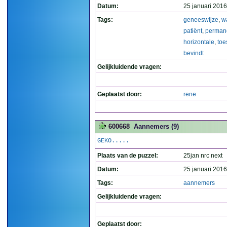
Datum:
25 januari 2016
Tags:
geneeswijze
,
w
patiënt
,
perman
horizontale
,
toe
bevindt
Gelijkluidende vragen:
Geplaatst door:
rene
600668
Aannemers (9)
GEKO.....
Plaats van de puzzel:
25jan nrc next
Datum:
25 januari 2016
Tags:
aannemers
Gelijkluidende vragen:
Geplaatst door: