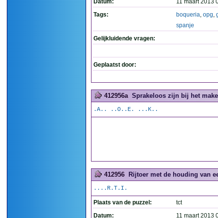
Datum:
11 maart 2013 
Tags:
boqueria
,
opg
,
spanje
Gelijkluidende vragen:
Geplaatst door:
412956a
Sprakeloos zijn bij het make
.A.. ..O..E. ...K..
412956
Rijtoer met de houding van ee
....R.T.I.
Plaats van de puzzel:
tct
Datum:
11 maart 2013 