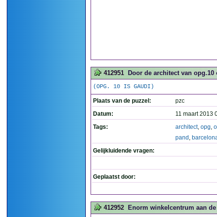
412951
Door de architect van opg.10
(OPG. 10 IS GAUDI)
Plaats van de puzzel:
pzc
Datum:
11 maart 2013 
Tags:
architect
,
opg
,
o
pand
,
barcelon
Gelijkluidende vragen:
Geplaatst door:
412952
Enorm winkelcentrum aan de 