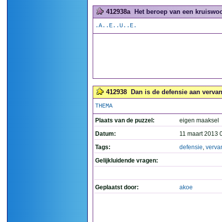
412938a
Het beroep van een kruiswoo
.A..E..U..E.
412938
Dan is de defensie aan vervan
THEMA
Plaats van de puzzel:
eigen maaksel
Datum:
11 maart 2013 
Tags:
defensie
,
verva
Gelijkluidende vragen:
Geplaatst door:
akoe