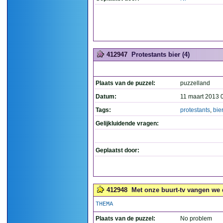
412947
Protestants bier (4)
Plaats van de puzzel:
puzzelland
Datum:
11 maart 2013 
Tags:
protestants
,
bie
Gelijkluidende vragen:
Geplaatst door:
412948
Met onze buurt-tv vangen we 
THEMA
Plaats van de puzzel:
No problem