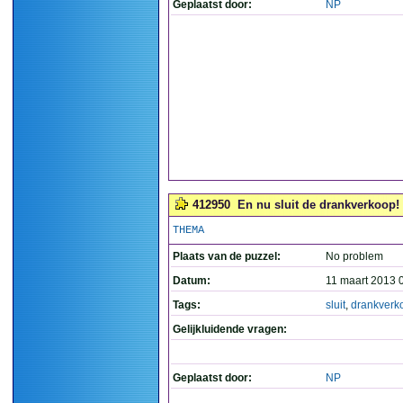
Geplaatst door:
NP
412950
En nu sluit de drankverkoop! 
THEMA
Plaats van de puzzel:
No problem
Datum:
11 maart 2013 
Tags:
sluit
,
drankverk
Gelijkluidende vragen:
Geplaatst door:
NP