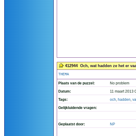
412944
Och, wat hadden ze het er va
THEMA
Plaats van de puzzel:
No problem
Datum:
11 maart 2013 
Tags:
och
,
hadden
,
v
Gelijkluidende vragen:
Geplaatst door:
NP