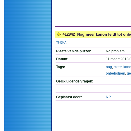
412942
Nog meer kanon leidt tot onb
THEMA
Plaats van de puzzel:
No problem
Datum:
11 maart 2013 
Tags:
nog
,
meer
,
kan
onbeholpen
,
ge
Gelijkluidende vragen:
Geplaatst door:
NP