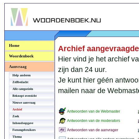
Woordenboek.NU
Home
Archief aangevraagd
Woordenboek
Hier vind je het archief
Aanvraag
zijn dan 24 uur.
Help anderen
Je kunt hier géén antwoo
Zelfbedacht
mailen naar de Webmaste
Alle categorieën
Beknopt overzicht
Nieuwe aanvraag
Archief
Antwoorden van de Webmaster
Zoek
Antwoorden van de moderators
Inhoudsopgave
Antwoorden van de aanvrager
Forumgebruikers
Thema