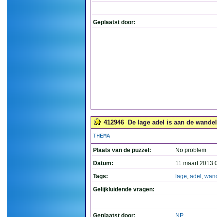
Geplaatst door:
412946
De lage adel is aan de wandel
THEMA
Plaats van de puzzel:
No problem
Datum:
11 maart 2013 
Tags:
lage
,
adel
,
wan
Gelijkluidende vragen:
Geplaatst door:
NP