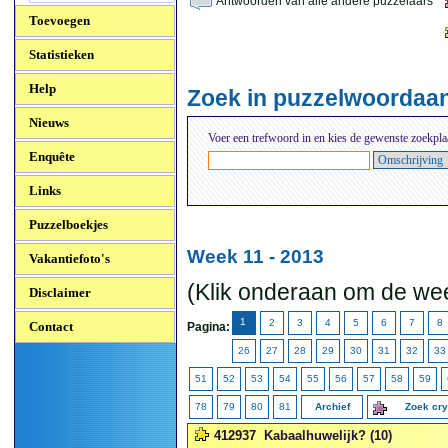
Antwoorden van alle andere puzzelaars
Toevoegen
Statistieken
Help
Zoek in puzzelwoordaa
Nieuws
Voer een trefwoord in en kies de gewenste zoekpla
Enquête
Links
Puzzelboekjes
Week 11 - 2013
Vakantiefoto's
(Klik onderaan om de wee
Disclaimer
1
2
3
4
5
6
7
8
Contact
Pagina:
26
27
28
29
30
31
32
33
51
52
53
54
55
56
57
58
59
78
79
80
81
Archief
Zoek cr
412937
Kabaalhuwelijk? (10)