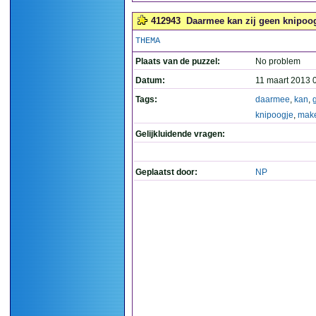
412943
Daarmee kan zij geen knipoo
THEMA
Plaats van de puzzel:
No problem
Datum:
11 maart 2013 
Tags:
daarmee
,
kan
,
knipoogje
,
mak
Gelijkluidende vragen:
Geplaatst door:
NP