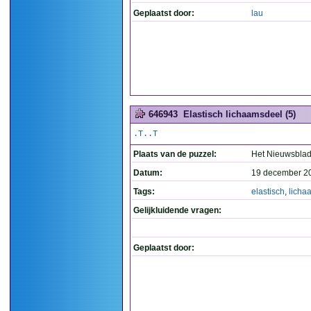
Geplaatst door:
lau
646943
Elastisch lichaamsdeel (5)
.T..T
Plaats van de puzzel:
Het Nieuwsbla
Datum:
19 december 2
Tags:
elastisch
,
licha
Gelijkluidende vragen:
Geplaatst door: