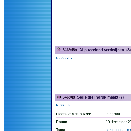
646948a
Al puzzelend verdwijnen. (8)
O..O..E.
646948
Serie die indruk maakt (7)
R.SP..R
Plaats van de puzzel:
telegraaf
Datum:
19 december 2
Tags:
serie
,
indruk
,
m