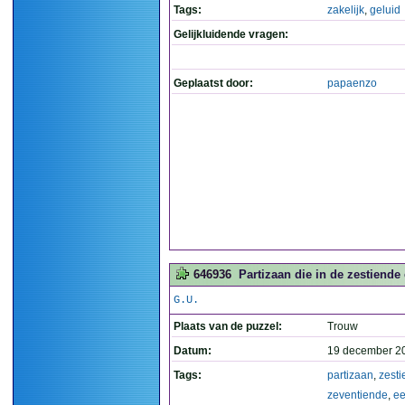
Tags:
zakelijk
,
geluid
Gelijkluidende vragen:
Geplaatst door:
papaenzo
646936
Partizaan die in de zestiende
G.U.
Plaats van de puzzel:
Trouw
Datum:
19 december 2
Tags:
partizaan
,
zest
zeventiende
,
e