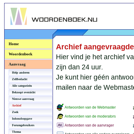
Woordenboek.NU
Home
Archief aangevraagd
Woordenboek
Hier vind je het archief
Aanvraag
zijn dan 24 uur.
Help anderen
Je kunt hier géén antwoo
Zelfbedacht
mailen naar de Webmaste
Alle categorieën
Beknopt overzicht
Nieuwe aanvraag
Archief
Antwoorden van de Webmaster
Zoek
Antwoorden van de moderators
Inhoudsopgave
Antwoorden van de aanvrager
Forumgebruikers
Thema