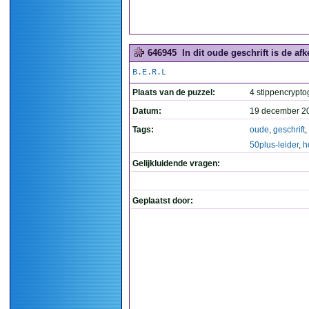
646945
In dit oude geschrift is de af
B.E.R.L
Plaats van de puzzel:
4 stippencrypto
Datum:
19 december 2
Tags:
oude
,
geschrift
,
50plus-leider
,
h
Gelijkluidende vragen:
Geplaatst door: