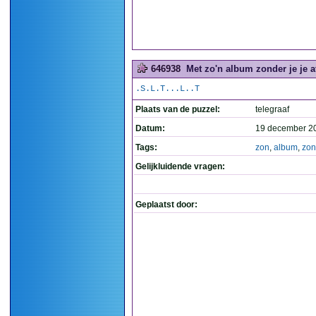
646938
Met zo'n album zonder je je af
.S.L.T...L..T
Plaats van de puzzel:
telegraaf
Datum:
19 december 2
Tags:
zon
,
album
,
zon
Gelijkluidende vragen:
Geplaatst door: