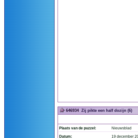
646934
Zij pikte een half dozijn (6)
Plaats van de puzzel:
Nieuwsblad
Datum:
19 december 2