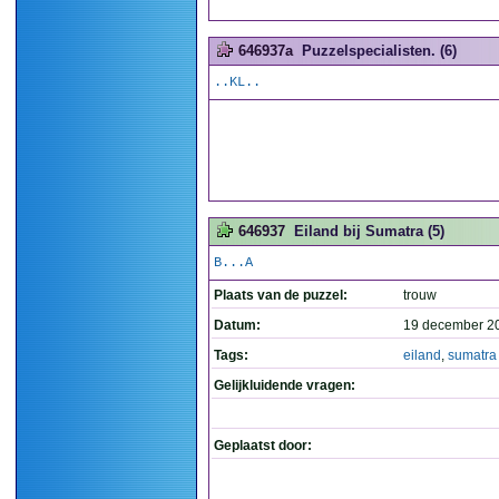
646937a
Puzzelspecialisten. (6)
..KL..
646937
Eiland bij Sumatra (5)
B...A
Plaats van de puzzel:
trouw
Datum:
19 december 2
Tags:
eiland
,
sumatra
Gelijkluidende vragen:
Geplaatst door: