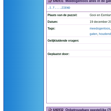
646931
Meedogenloos alles in de gat
.I.T....ZIEND
Plaats van de puzzel:
Gooi en Eemla
Datum:
19 december 2
Tags:
meedogenloos
gaten
,
houdend
Gelijkluidende vragen:
Geplaatst door:
646932
Onbetrouwbare geestelijke (7)