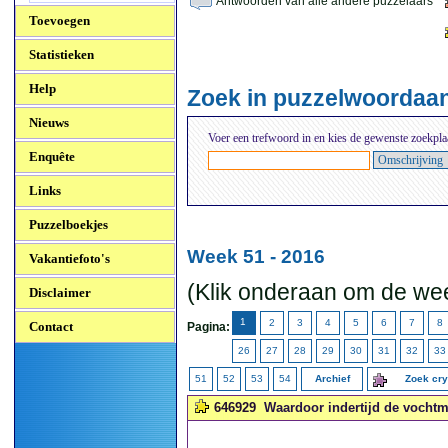
Antwoorden van alle andere puzzelaars
Toevoegen
Statistieken
Help
Zoek in puzzelwoordaa
Nieuws
Voer een trefwoord in en kies de gewenste zoekpla
Enquête
Links
Puzzelboekjes
Week 51 - 2016
Vakantiefoto's
(Klik onderaan om de wee
Disclaimer
1
2
3
4
5
6
7
8
Contact
Pagina:
26
27
28
29
30
31
32
33
51
52
53
54
Archief
Zoek cr
646929
Waardoor indertijd de vochtm