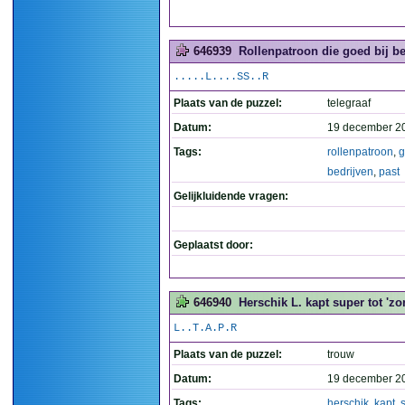
646939
Rollenpatroon die goed bij be
.....L....SS..R
Plaats van de puzzel:
telegraaf
Datum:
19 december 2
Tags:
rollenpatroon
,
g
bedrijven
,
past
Gelijkluidende vragen:
Geplaatst door:
646940
Herschik L. kapt super tot 'zo
L..T.A.P.R
Plaats van de puzzel:
trouw
Datum:
19 december 2
Tags:
herschik
,
kapt
,