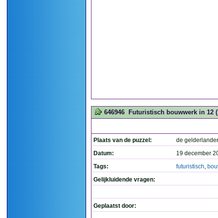
646946
Futuristisch bouwwerk in 12 (
Plaats van de puzzel:
de gelderlande
Datum:
19 december 2
Tags:
futuristisch
,
bou
Gelijkluidende vragen:
Geplaatst door: