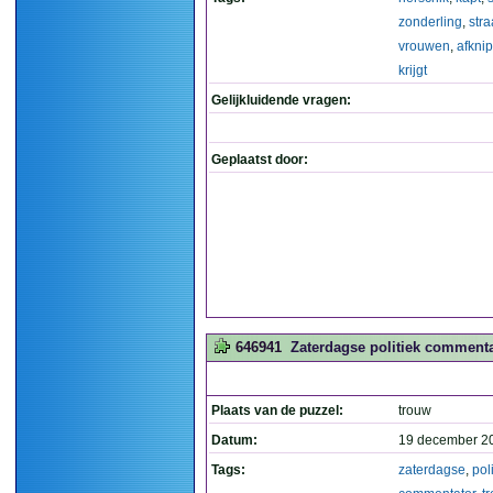
zonderling
,
stra
vrouwen
,
afknip
krijgt
Gelijkluidende vragen:
Geplaatst door:
646941
Zaterdagse politiek commenta
Plaats van de puzzel:
trouw
Datum:
19 december 2
Tags:
zaterdagse
,
pol