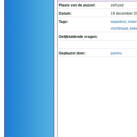
Plaats van de puzzel:
zelf.pxd
Datum:
19 december 2
Tags:
waardoor
,
inder
vochtmaat
,
bek
Gelijkluidende vragen:
Geplaatst door:
pavlov