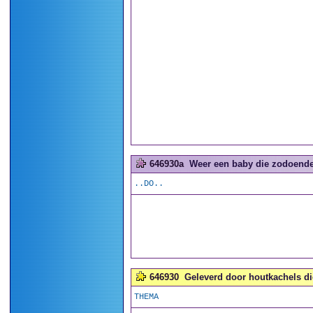
646930a
Weer een baby die zodoende 
..DO..
646930
Geleverd door houtkachels di
THEMA