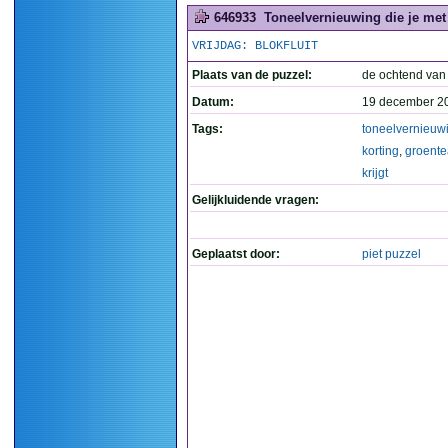
646933
Toneelvernieuwing die je met 
VRIJDAG: BLOKFLUIT
Plaats van de puzzel:
de ochtend van
Datum:
19 december 2
Tags:
toneelvernieuw
korting
,
groente
krijgt
Gelijkluidende vragen:
Geplaatst door:
piet puzzel