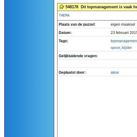
548178
Dit topmanagement is vaak het
THEMA
Plaats van de puzzel:
eigen maaksel
Datum:
23 februari 201
Tags:
topmanagemen
spoor
,
bijster
Gelijkluidende vragen:
Geplaatst door:
akoe