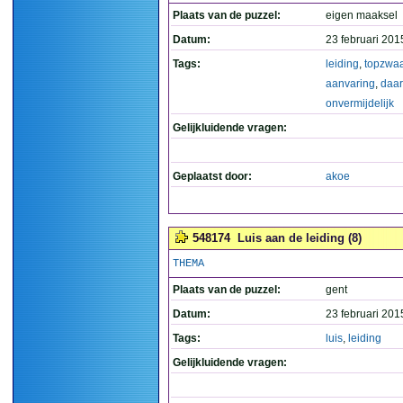
Plaats van de puzzel:
eigen maaksel
Datum:
23 februari 201
Tags:
leiding
,
topzwaa
aanvaring
,
daar
onvermijdelijk
Gelijkluidende vragen:
Geplaatst door:
akoe
548174
Luis aan de leiding (8)
THEMA
Plaats van de puzzel:
gent
Datum:
23 februari 201
Tags:
luis
,
leiding
Gelijkluidende vragen: