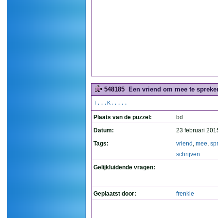
548185
Een vriend om mee te spreken 
T...K.....
Plaats van de puzzel:
bd
Datum:
23 februari 201
Tags:
vriend
,
mee
,
sp
schrijven
Gelijkluidende vragen:
Geplaatst door:
frenkie