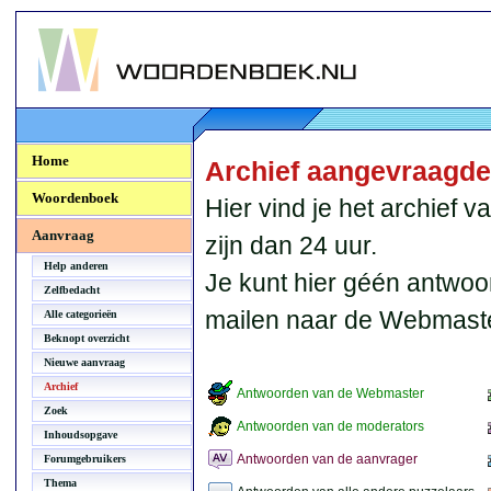
Woordenboek.NU
Home
Archief aangevraagd
Woordenboek
Hier vind je het archief
Aanvraag
zijn dan 24 uur.
Help anderen
Je kunt hier géén antwoo
Zelfbedacht
mailen naar de Webmaste
Alle categorieën
Beknopt overzicht
Nieuwe aanvraag
Archief
Antwoorden van de Webmaster
Zoek
Antwoorden van de moderators
Inhoudsopgave
Antwoorden van de aanvrager
Forumgebruikers
Thema