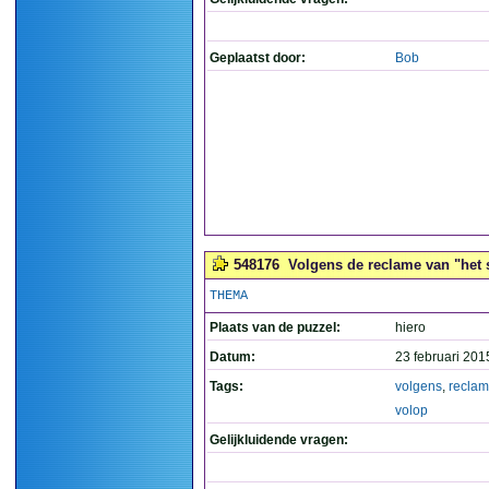
Geplaatst door:
Bob
548176
Volgens de reclame van "het s
THEMA
Plaats van de puzzel:
hiero
Datum:
23 februari 201
Tags:
volgens
,
recla
volop
Gelijkluidende vragen: