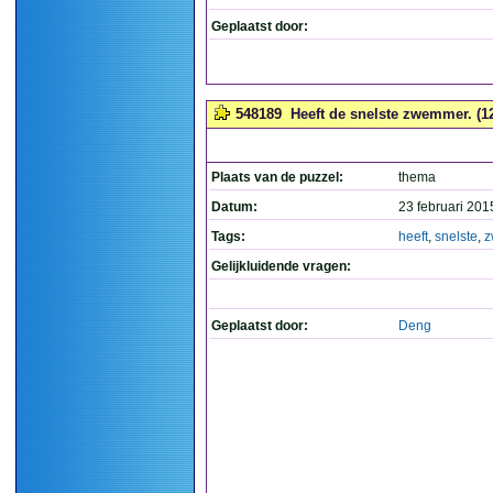
Geplaatst door:
548189
Heeft de snelste zwemmer. (1
Plaats van de puzzel:
thema
Datum:
23 februari 201
Tags:
heeft
,
snelste
,
z
Gelijkluidende vragen:
Geplaatst door:
Deng