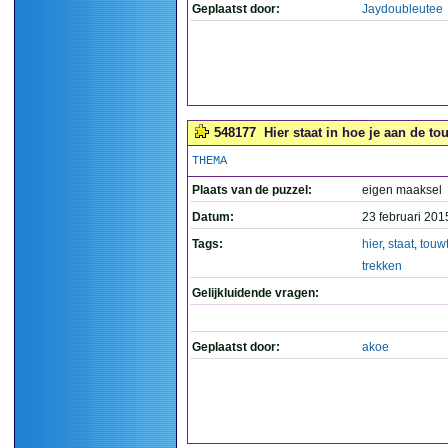
Geplaatst door:
Jaydoubleutee
548177
Hier staat in hoe je aan de to
THEMA
Plaats van de puzzel:
eigen maaksel
Datum:
23 februari 201
Tags:
hier
,
staat
,
touw
trekken
Gelijkluidende vragen:
Geplaatst door:
akoe