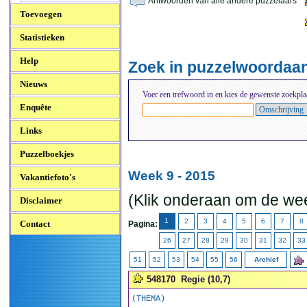
Antwoorden van alle andere puzzelaars
Toevoegen
Statistieken
Help
Zoek in puzzelwoordaa
Nieuws
Voer een trefwoord in en kies de gewenste zoekpla
Enquête
Links
Puzzelboekjes
Week 9 - 2015
Vakantiefoto's
(Klik onderaan om de wee
Disclaimer
1
2
3
4
5
6
7
8
Contact
Pagina:
26
27
28
29
30
31
32
33
51
52
53
54
55
56
Archief
548170
Regie (10,7)
(THEMA)