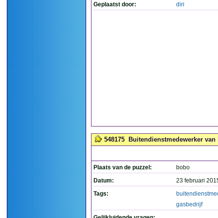
Geplaatst door:
diri
548175
Buitendienstmedewerker van h
Plaats van de puzzel:
bobo
Datum:
23 februari 201
Tags:
buitendienstme
gasbedrijf
Gelijkluidende vragen: