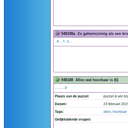
548188a
Zo geheimzinnig als een kro
.R..T.S..
548188
Alles wat hoorbaar is (6)
.....D
Plaats van de puzzel:
puzzel & win bl
Datum:
23 februari 201
Tags:
alles
,
hoorbaar
Gelijkluidende vragen: