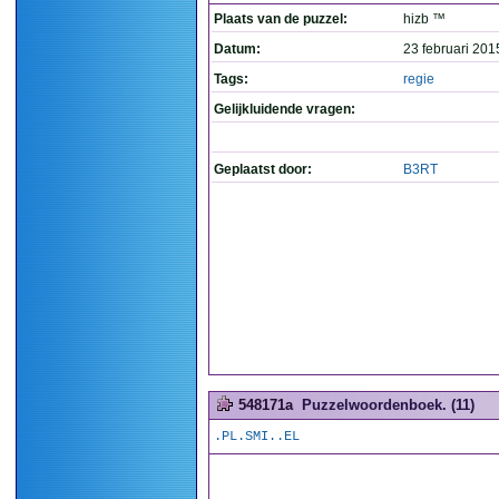
Plaats van de puzzel:
hizb ™
Datum:
23 februari 201
Tags:
regie
Gelijkluidende vragen:
Geplaatst door:
B3RT
548171a
Puzzelwoordenboek. (11)
.PL.SMI..EL