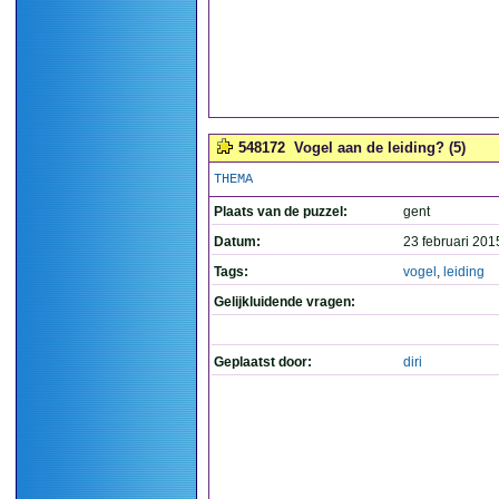
548172
Vogel aan de leiding? (5)
THEMA
Plaats van de puzzel:
gent
Datum:
23 februari 201
Tags:
vogel
,
leiding
Gelijkluidende vragen:
Geplaatst door:
diri