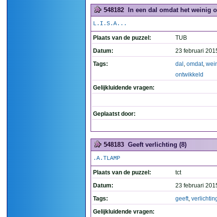
548182
In een dal omdat het weinig o
L.I.S.A...
Plaats van de puzzel:
TUB
Datum:
23 februari 201
Tags:
dal
,
omdat
,
wei
ontwikkeld
Gelijkluidende vragen:
Geplaatst door:
548183
Geeft verlichting (8)
.A.TLAMP
Plaats van de puzzel:
tct
Datum:
23 februari 201
Tags:
geeft
,
verlichtin
Gelijkluidende vragen: