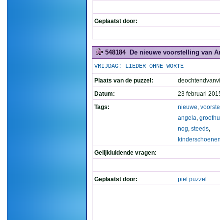
Geplaatst door:
548184
De nieuwe voorstelling van A
VRIJDAG: LIEDER OHNE WORTE
Plaats van de puzzel:
deochtendvanvi
Datum:
23 februari 201
Tags:
nieuwe
,
voorste
angela
,
groothu
nog
,
steeds
,
kinderschoene
Gelijkluidende vragen:
Geplaatst door:
piet puzzel