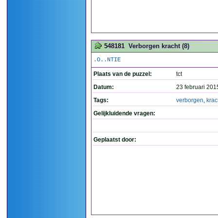
548181
Verborgen kracht (8)
.O..NTIE
Plaats van de puzzel:
tct
Datum:
23 februari 201
Tags:
verborgen
,
krac
Gelijkluidende vragen:
Geplaatst door: