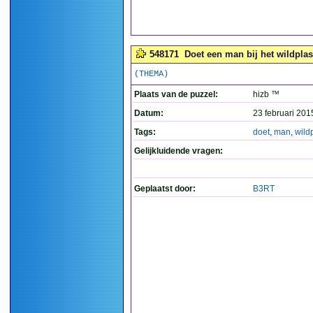
548171
Doet een man bij het wildplas
(THEMA)
Plaats van de puzzel:
hizb ™
Datum:
23 februari 201
Tags:
doet
,
man
,
wild
Gelijkluidende vragen:
Geplaatst door:
B3RT