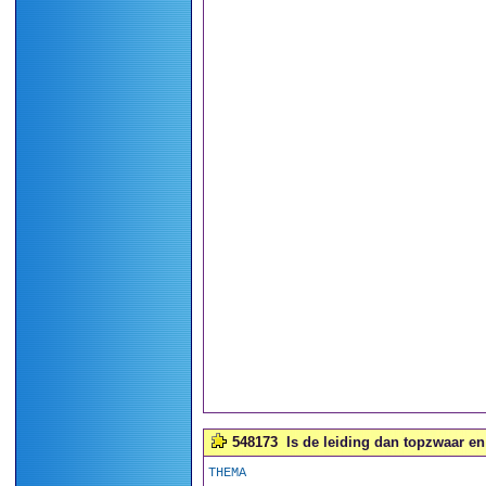
548173
Is de leiding dan topzwaar en 
THEMA