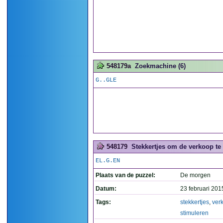
548179a
Zoekmachine (6)
G..GLE
548179
Stekkertjes om de verkoop te 
EL.G.EN
Plaats van de puzzel:
De morgen
Datum:
23 februari 201
Tags:
stekkertjes
,
ver
stimuleren