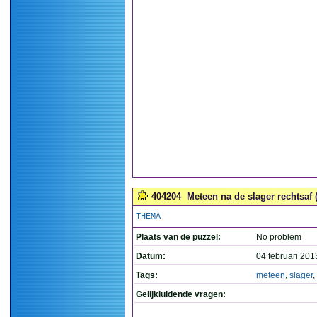
404204
Meteen na de slager rechtsaf (
THEMA
Plaats van de puzzel:
No problem
Datum:
04 februari 201
Tags:
meteen
,
slager
,
Gelijkluidende vragen: