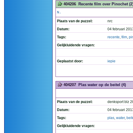
404206
Recente film over Pinochet (2
N.
Plaats van de puzzel:
nrc
Datum:
04 februari 201
Tags:
recente
,
film
,
pi
Gelijkluidende vragen:
Geplaatst door:
iepie
404207
Plas water op de beitel (4)
Plaats van de puzzel:
denksport blz 2
Datum:
04 februari 201
Tags:
plas
,
water
,
beit
Gelijkluidende vragen: