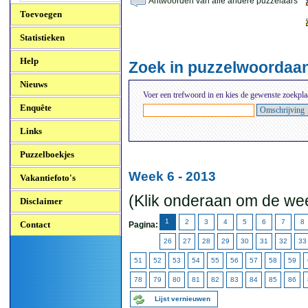
Antwoorden van alle andere puzzelaars
Toevoegen
Statistieken
Help
Zoek in puzzelwoordaa
Nieuws
Voer een trefwoord in en kies de gewenste zoekpla
Enquête
Links
Puzzelboekjes
Week 6 - 2013
Vakantiefoto's
(Klik onderaan om de wee
Disclaimer
1
2
3
4
5
6
7
8
Contact
Pagina:
26
27
28
29
30
31
32
33
51
52
53
54
55
56
57
58
59
78
79
80
81
82
83
84
85
86
Lijst vernieuwen