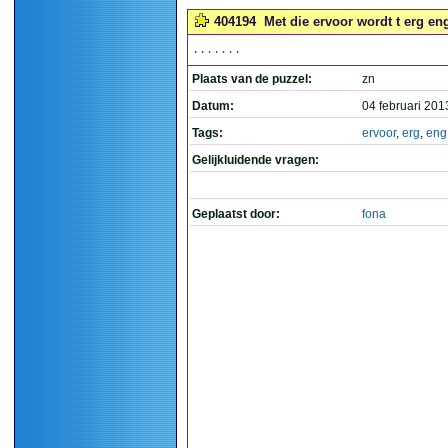
404194
Met die ervoor wordt t erg eng
.......
Plaats van de puzzel:
zn
Datum:
04 februari 201
Tags:
ervoor
,
erg
,
eng
Gelijkluidende vragen:
Geplaatst door:
fona