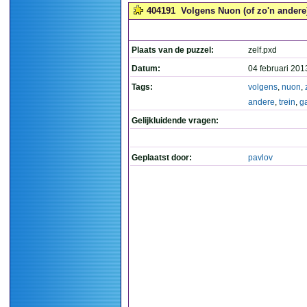
404191
Volgens Nuon (of zo'n andere)
Plaats van de puzzel:
zelf.pxd
Datum:
04 februari 201
Tags:
volgens
,
nuon
,
andere
,
trein
,
g
Gelijkluidende vragen:
Geplaatst door:
pavlov