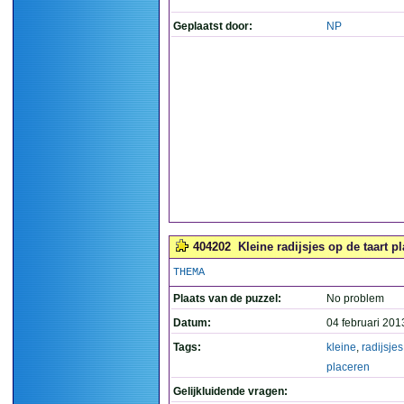
Geplaatst door:
NP
404202
Kleine radijsjes op de taart pl
THEMA
Plaats van de puzzel:
No problem
Datum:
04 februari 201
Tags:
kleine
,
radijsjes
placeren
Gelijkluidende vragen: