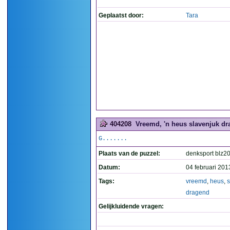
Geplaatst door:
Tara
404208
Vreemd, 'n heus slavenjuk dr
G.......
Plaats van de puzzel:
denksport blz2
Datum:
04 februari 201
Tags:
vreemd
,
heus
,
s
dragend
Gelijkluidende vragen: