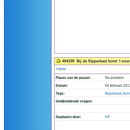
404199
Bij de flipperkast komt 't voor
THEMA
Plaats van de puzzel:
No problem
Datum:
04 februari 201
Tags:
flipperkast
,
kom
Gelijkluidende vragen:
Geplaatst door:
NP