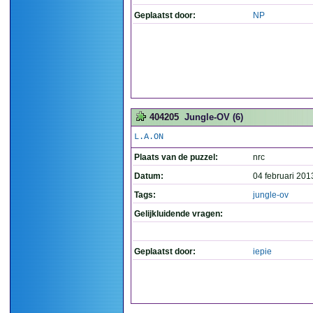
Geplaatst door:
NP
404205
Jungle-OV (6)
L.A.ON
Plaats van de puzzel:
nrc
Datum:
04 februari 201
Tags:
jungle-ov
Gelijkluidende vragen:
Geplaatst door:
iepie