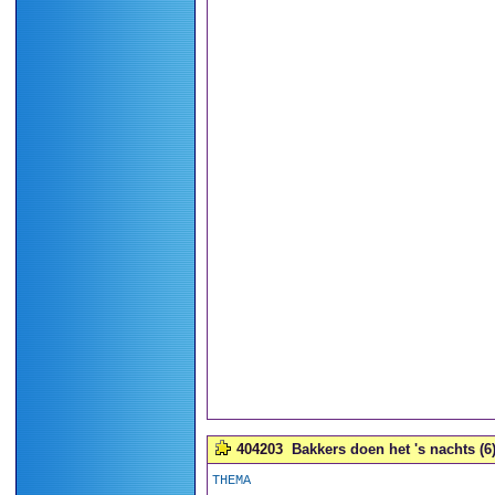
404203
Bakkers doen het 's nachts (6
THEMA