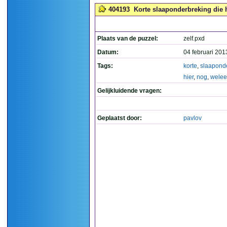
404193
Korte slaaponderbreking die 
Plaats van de puzzel:
zelf.pxd
Datum:
04 februari 201
Tags:
korte
,
slaapond
hier
,
nog
,
welee
Gelijkluidende vragen:
Geplaatst door:
pavlov