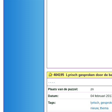
404195
Lyrisch gesproken door de ba
....
Plaats van de puzzel:
zn
Datum:
04 februari 201
Tags:
lyrisch
,
gespro
nieuw
,
thema