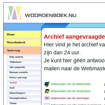
Woordenboek.NU
Home
Archief aangevraagd
Woordenboek
Hier vind je het archief
Aanvraag
zijn dan 24 uur.
Help anderen
Je kunt hier géén antwoo
Zelfbedacht
mailen naar de Webmaste
Alle categorieën
Beknopt overzicht
Nieuwe aanvraag
Archief
Antwoorden van de Webmaster
Zoek
Antwoorden van de moderators
Inhoudsopgave
Antwoorden van de aanvrager
Forumgebruikers
Thema