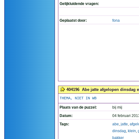
Gelijkluidende vragen:
Geplaatst door:
fona
404196
Abe jatte afgelopen dinsdag e
THEMA, NIET IN WB
Plaats van de puzzel:
bij mij
Datum:
04 februari 201
Tags:
abe
,
jatte
,
afge
dinsdag
,
klein
,
bakker