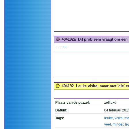
404192a
Dit probleem vraagt om een 
....EL
404192
Leuke visite, maar met 'die' e
Plaats van de puzzel:
zelf.pxd
Datum:
04 februari 201
Tags:
leuke
,
visite
,
ma
veel
,
minder
,
le