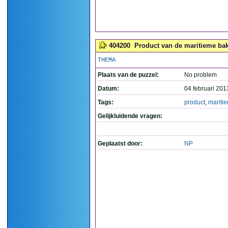
404200
Product van de maritieme bak
THEMA
Plaats van de puzzel:
No problem
Datum:
04 februari 201
Tags:
product
,
mariti
Gelijkluidende vragen:
Geplaatst door:
NP