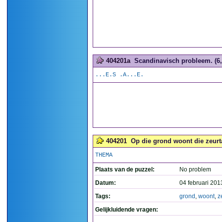
404201a
Scandinavisch probleem. (6,
...E.S .A...E.
404201
Op die grond woont die zeurta
THEMA
Plaats van de puzzel:
No problem
Datum:
04 februari 201
Tags:
grond
,
woont
,
z
Gelijkluidende vragen: