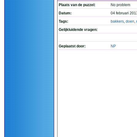
Plaats van de puzzel:
No problem
Datum:
04 februari 201
Tags:
bakkers
,
doen
,
Gelijkluidende vragen:
Geplaatst door:
NP