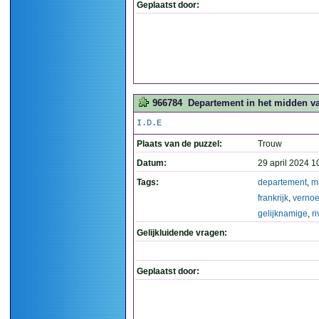
Geplaatst door:
966784
Departement in het midden van
I.D.E
Plaats van de puzzel:
Trouw
Datum:
29 april 2024 1
Tags:
departement
,
m
frankrijk
,
verno
gelijknamige
,
ri
Gelijkluidende vragen:
Geplaatst door: