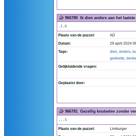
966780
Ik dien anders aan het laatste
.I.D
Plaats van de puzzel:
AD
Datum:
29 april 2024 0
Tags:
dien
,
anders
,
la
gedeelte
,
denk
Gelijkluidende vragen:
Geplaatst door:
966781
Gezellig knutselen zonder ve
...S
Plaats van de puzzel:
Limburger