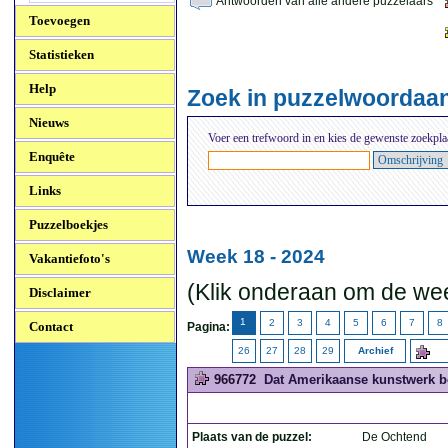
Antwoorden van alle andere puzzelaars
Toevoegen
Statistieken
Help
Zoek in puzzelwoordaa
Nieuws
Voer een trefwoord in en kies de gewenste zoekpla
Enquête
Links
Puzzelboekjes
Week 18 - 2024
Vakantiefoto's
(Klik onderaan om de wee
Disclaimer
1
2
3
4
5
6
7
8
Contact
Pagina:
26
27
28
29
Archief
966772
Dat Amerikaanse kunstwerk b
Plaats van de puzzel:
De Ochtend