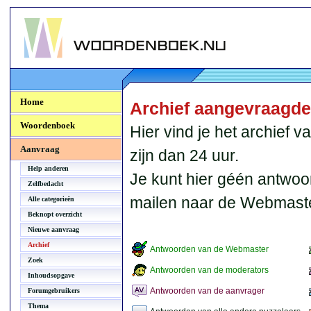
Woordenboek.NU
Home
Archief aangevraagd
Woordenboek
Hier vind je het archief
Aanvraag
zijn dan 24 uur.
Help anderen
Je kunt hier géén antwoo
Zelfbedacht
mailen naar de Webmaste
Alle categorieën
Beknopt overzicht
Nieuwe aanvraag
Archief
Antwoorden van de Webmaster
Zoek
Antwoorden van de moderators
Inhoudsopgave
Antwoorden van de aanvrager
Forumgebruikers
Thema