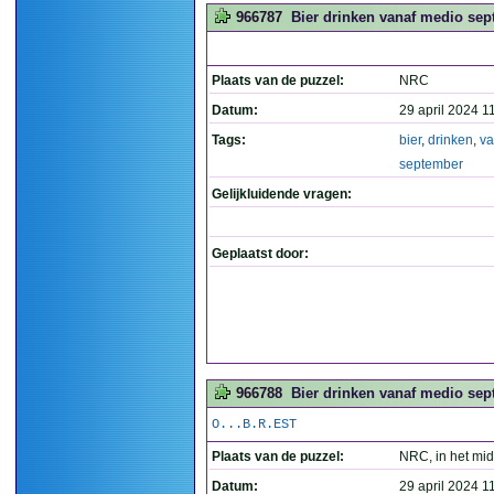
966787
Bier drinken vanaf medio sep
Plaats van de puzzel:
NRC
Datum:
29 april 2024 1
Tags:
bier
,
drinken
,
va
september
Gelijkluidende vragen:
Geplaatst door:
966788
Bier drinken vanaf medio sep
O...B.R.EST
Plaats van de puzzel:
NRC, in het mi
Datum:
29 april 2024 1