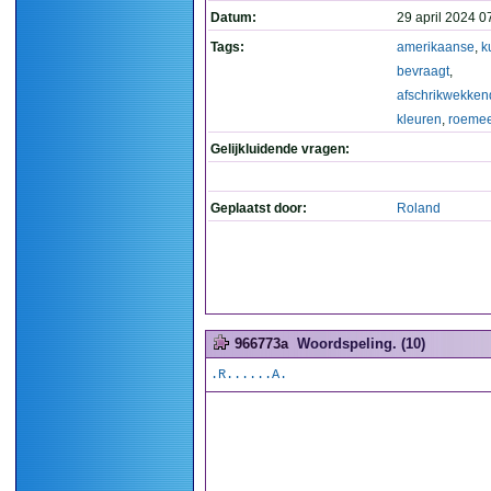
Datum:
29 april 2024 0
Tags:
amerikaanse
,
k
bevraagt
,
afschrikwekken
kleuren
,
roeme
Gelijkluidende vragen:
Geplaatst door:
Roland
966773a
Woordspeling. (10)
.R......A.