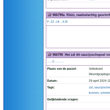
966790a
Klein, raadselachtig geschrift
P.ZZ.LB..KJE
966790
Het zal dit saucijsschepsel ni
...S......
Plaats van de puzzel:
Volkskrant
Woordgraptogr
Datum:
29 april 2024 1
Tags:
zal
,
saucijssche
kunnen
,
schele
Gelijkluidende vragen: