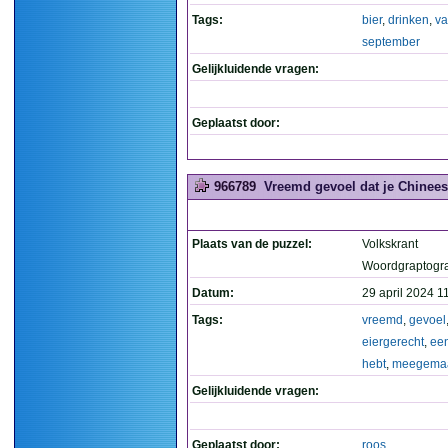
Tags:
bier
,
drinken
,
va
september
Gelijkluidende vragen:
Geplaatst door:
966789
Vreemd gevoel dat je Chinees
Plaats van de puzzel:
Volkskrant
Woordgraptogr
Datum:
29 april 2024 1
Tags:
vreemd
,
gevoel
eiergerecht
,
ee
hebt
,
meegema
Gelijkluidende vragen:
Geplaatst door:
roos