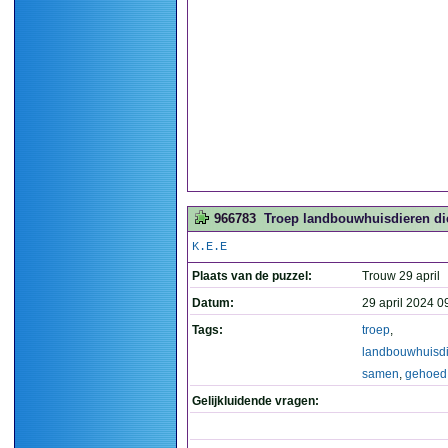
966783
Troep landbouwhuisdieren di
K.E.E
Plaats van de puzzel:
Trouw 29 april
Datum:
29 april 2024 0
Tags:
troep
,
landbouwhuisd
samen
,
gehoed
Gelijkluidende vragen: