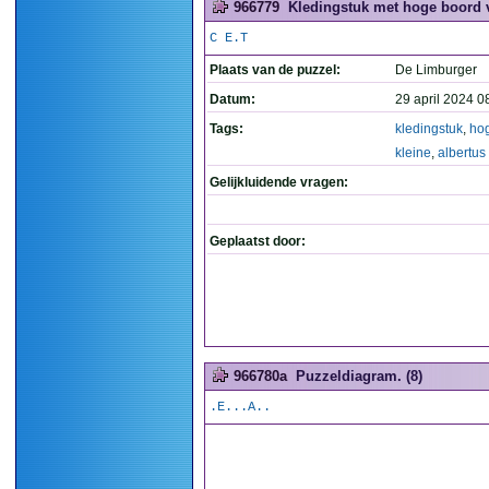
966779
Kledingstuk met hoge boord vo
C E.T
Plaats van de puzzel:
De Limburger
Datum:
29 april 2024 0
Tags:
kledingstuk
,
ho
kleine
,
albertus
Gelijkluidende vragen:
Geplaatst door:
966780a
Puzzeldiagram. (8)
.E...A..