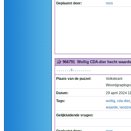
Geplaatst door:
roos
966791
Wollig CDA-dier hecht waarde
.......S.........
Plaats van de puzzel:
Volkskrant
Woordgraptogr
Datum:
29 april 2024 1
Tags:
wollig
,
cda-dier
waarde
,
landzo
Gelijkluidende vragen: