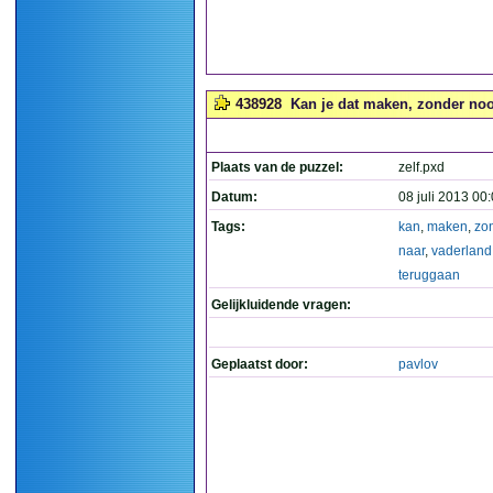
438928
Kan je dat maken, zonder noo
Plaats van de puzzel:
zelf.pxd
Datum:
08 juli 2013 00
Tags:
kan
,
maken
,
zo
naar
,
vaderland
teruggaan
Gelijkluidende vragen:
Geplaatst door:
pavlov