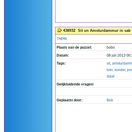
438932
Sit un Amsturdammur in sak e
THEMA
Plaats van de puzzel:
bobo
Datum:
08 juli 2013 00
Tags:
sit
,
amsturdamm
hier
,
sonder
,
po
staat
Gelijkluidende vragen:
Geplaatst door:
Bob