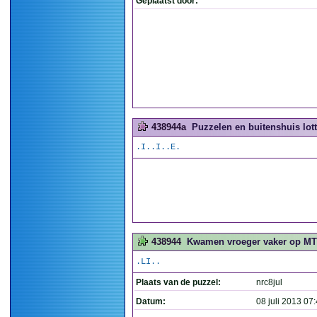
Geplaatst door:
438944a
Puzzelen en buitenshuis lott
.I..I..E.
438944
Kwamen vroeger vaker op MT
.LI..
Plaats van de puzzel:
nrc8jul
Datum:
08 juli 2013 07