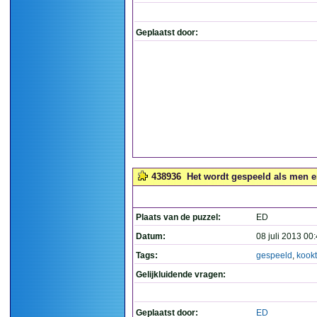
Geplaatst door:
438936
Het wordt gespeeld als men er
Plaats van de puzzel:
ED
Datum:
08 juli 2013 00
Tags:
gespeeld
,
kookt
Gelijkluidende vragen:
Geplaatst door:
ED