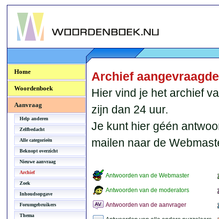
Woordenboek.NU
Home
Archief aangevraagd
Woordenboek
Hier vind je het archief
Aanvraag
zijn dan 24 uur.
Help anderen
Je kunt hier géén antwoo
Zelfbedacht
mailen naar de Webmaste
Alle categorieën
Beknopt overzicht
Nieuwe aanvraag
Archief
Antwoorden van de Webmaster
Zoek
Antwoorden van de moderators
Inhoudsopgave
Antwoorden van de aanvrager
Forumgebruikers
Thema