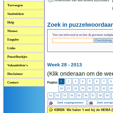
Antwoorden van alle andere puzzelaars
Toevoegen
Statistieken
Help
Zoek in puzzelwoordaa
Nieuws
Voer een trefwoord in en kies de gewenste zoekpla
Enquête
Links
Puzzelboekjes
Week 28 - 2013
Vakantiefoto's
(Klik onderaan om de wee
Disclaimer
1
2
3
4
5
6
7
8
Contact
Pagina:
26
27
28
29
30
31
32
33
51
52
53
54
55
56
57
58
59
Zoek cryptogrammen
Zoek overig
438926
We halen 't wel bij de HEMA (