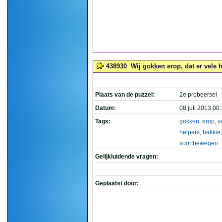
438930
Wij gokken erop, dat er vele 
Plaats van de puzzel:
2e probeersel
Datum:
08 juli 2013 00
Tags:
gokken
,
erop
,
v
helpers
,
bakkie
voortbewegen
Gelijkluidende vragen:
Geplaatst door: