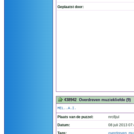
Geplaatst door:
438942
Overdreven muziekliefde (9)
MEL..A.I.
Plaats van de puzzel:
nrc8jul
Datum:
08 juli 2013 07
Tags:
overdreven
,
muz