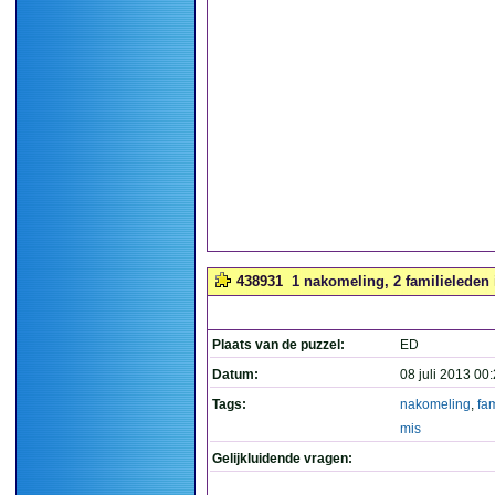
438931
1 nakomeling, 2 familieleden 
Plaats van de puzzel:
ED
Datum:
08 juli 2013 00
Tags:
nakomeling
,
fa
mis
Gelijkluidende vragen: