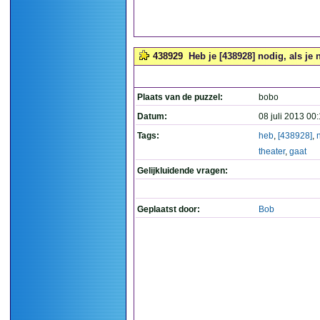
438929
Heb je [438928] nodig, als je n
Plaats van de puzzel:
bobo
Datum:
08 juli 2013 00
Tags:
heb
,
[438928]
,
theater
,
gaat
Gelijkluidende vragen:
Geplaatst door:
Bob