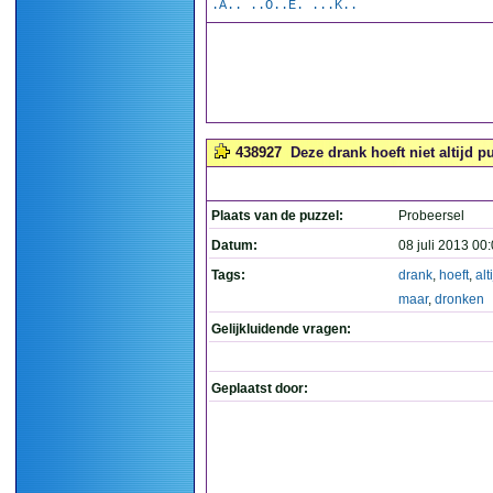
.A.. ..O..E. ...K..
438927
Deze drank hoeft niet altijd p
Plaats van de puzzel:
Probeersel
Datum:
08 juli 2013 00
Tags:
drank
,
hoeft
,
alt
maar
,
dronken
Gelijkluidende vragen:
Geplaatst door: