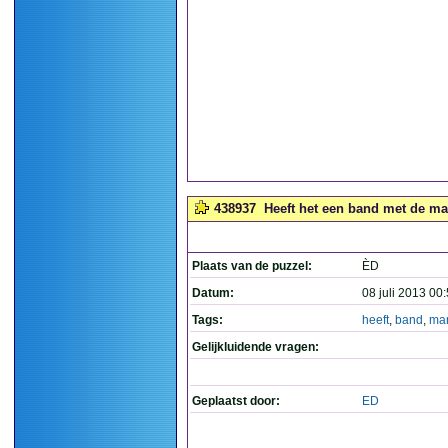
438937
Heeft het een band met de mar
Plaats van de puzzel:
ÈD
Datum:
08 juli 2013 00
Tags:
heeft
,
band
,
mar
Gelijkluidende vragen:
Geplaatst door:
ED