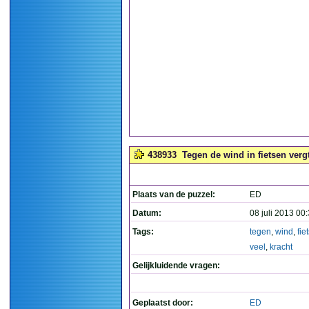
438933
Tegen de wind in fietsen vergt
Plaats van de puzzel:
ED
Datum:
08 juli 2013 00
Tags:
tegen
,
wind
,
fie
veel
,
kracht
Gelijkluidende vragen:
Geplaatst door:
ED