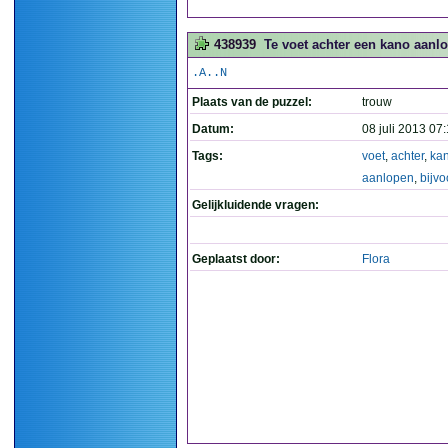
438939
Te voet achter een kano aanlo
.A..N
Plaats van de puzzel:
trouw
Datum:
08 juli 2013 07
Tags:
voet
,
achter
,
ka
aanlopen
,
bijv
Gelijkluidende vragen:
Geplaatst door:
Flora