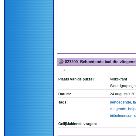
823200
Behoedende taal die vliegend
..S...........
Plaats van de puzzel:
Volkskrant
Woordgraptogr
Datum:
24 augustus 20
Tags:
behoedende
,
ta
vliegende
,
help
bijbelmensen
,
Gelijkluidende vragen: