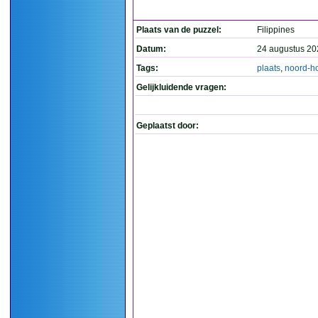
Plaats van de puzzel:
Filippines
Datum:
24 augustus 20
Tags:
plaats
,
noord-h
Gelijkluidende vragen:
Geplaatst door: