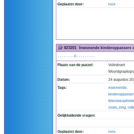
Geplaatst door:
roos
823201
Inwonende kinderoppassers di
........O.........
Plaats van de puzzel:
Volkskrant
Woordgraptogr
Datum:
24 augustus 20
Tags:
inwonende
,
kinderoppasser
televisieoptred
zoals
,
jong
,
rutt
Gelijkluidende vragen:
Geplaatst door:
roos