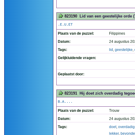
823190
Lid van een geestelijke orde (
.E.U.ET
Plaats van de puzzel:
Filippines
Datum:
24 augustus 20
Tags:
lid
,
geestelijke
,
Gelijkluidende vragen:
Geplaatst door:
823191
Hij doet zich overdadig tego
B.A....
Plaats van de puzzel:
Trouw
Datum:
24 augustus 20
Tags:
doet
,
overdadig
lekker
,
bevond