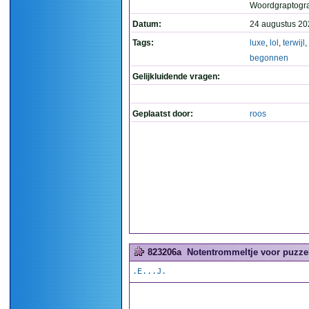
Woordgraptogr
Datum:
24 augustus 20
Tags:
luxe
,
lol
,
terwijl
,
begonnen
Gelijkluidende vragen:
Geplaatst door:
roos
823206a
Notentrommeltje voor puzzel
.E...J.