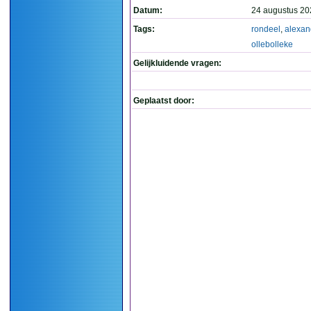
Datum:
24 augustus 20
Tags:
rondeel
,
alexan
ollebolleke
Gelijkluidende vragen:
Geplaatst door: