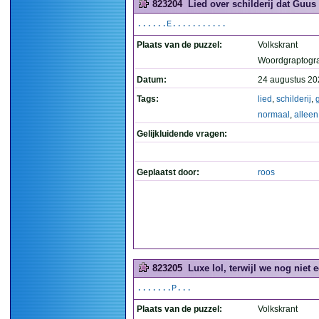
823204
Lied over schilderij dat Guus 
......E...........
Plaats van de puzzel:
Volkskrant
Woordgraptogr
Datum:
24 augustus 20
Tags:
lied
,
schilderij
,
normaal
,
alleen
Gelijkluidende vragen:
Geplaatst door:
roos
823205
Luxe lol, terwijl we nog niet 
.......P...
Plaats van de puzzel:
Volkskrant