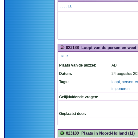
....EL
823188
Loopt van de persen en weet 
.N.R..
Plaats van de puzzel:
AD
Datum:
24 augustus 20
Tags:
loopt
,
persen
,
w
imponeren
Gelijkluidende vragen:
Geplaatst door:
823189
Plaats in Noord-Holland (11)