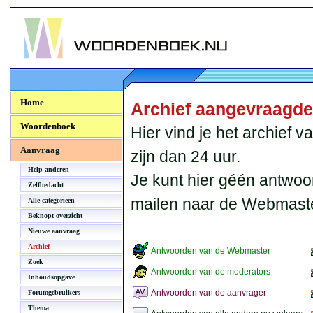
Woordenboek.NU
Home
Archief aangevraagd
Woordenboek
Hier vind je het archief
Aanvraag
zijn dan 24 uur.
Help anderen
Je kunt hier géén antwoo
Zelfbedacht
mailen naar de Webmaste
Alle categorieën
Beknopt overzicht
Nieuwe aanvraag
Archief
Antwoorden van de Webmaster
Zoek
Antwoorden van de moderators
Inhoudsopgave
Antwoorden van de aanvrager
Forumgebruikers
Thema