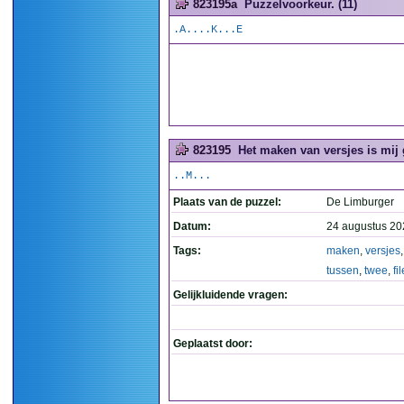
823195a
Puzzelvoorkeur. (11)
.A....K...E
823195
Het maken van versjes is mij g
..M...
Plaats van de puzzel:
De Limburger
Datum:
24 augustus 20
Tags:
maken
,
versjes
tussen
,
twee
,
fi
Gelijkluidende vragen:
Geplaatst door: