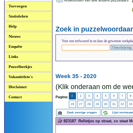
Antwoorden van alle andere puzzelaars
Toevoegen
Statistieken
Help
Zoek in puzzelwoordaa
Nieuws
Voer een trefwoord in en kies de gewenste zoekpla
Enquête
Links
Puzzelboekjes
Week 35 - 2020
Vakantiefoto's
(Klik onderaan om de wee
Disclaimer
1
2
3
4
5
6
7
8
Contact
Pagina:
26
27
28
29
30
31
32
33
Zoek overige vragen
Lijst vernieu
823187
Relletjes op straat, zo staat 