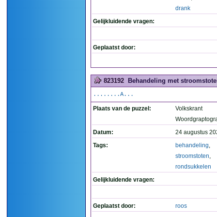
drank
Gelijkluidende vragen:
Geplaatst door:
823192
Behandeling met stroomstote
........A...
Plaats van de puzzel:
Volkskrant
Woordgraptogr
Datum:
24 augustus 20
Tags:
behandeling
,
stroomstoten
,
rondsukkelen
Gelijkluidende vragen:
Geplaatst door:
roos