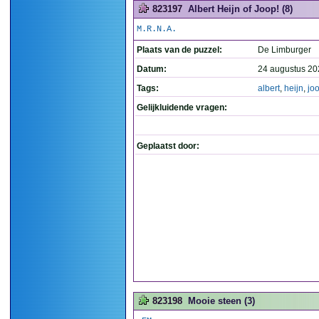
823197
Albert Heijn of Joop! (8)
M.R.N.A.
Plaats van de puzzel:
De Limburger
Datum:
24 augustus 20
Tags:
albert
,
heijn
,
jo
Gelijkluidende vragen:
Geplaatst door:
823198
Mooie steen (3)