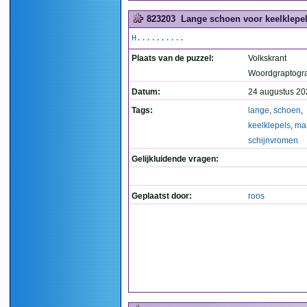
823203
Lange schoen voor keelklepel
H..........
Plaats van de puzzel:
Volkskrant
Woordgraptogr
Datum:
24 augustus 20
Tags:
lange
,
schoen
,
keelklepels
,
ma
schijnvromen
Gelijkluidende vragen:
Geplaatst door:
roos