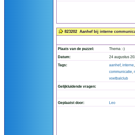
823202
Aanhef bij interne communica
Plaats van de puzzel:
Thema :-)
Datum:
24 augustus 20
Tags:
aanhef
,
interne
,
communicatie
,
voetbalclub
Gelijkluidende vragen:
Geplaatst door:
Leo