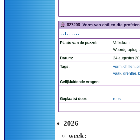
823206
Vorm van chillen die profeten
..I......
Plaats van de puzzel:
Volkskrant
Woordgraptogr
Datum:
24 augustus 20
Tags:
vorm
,
chillen
,
p
vaak
,
drenthe
,
Gelijkluidende vragen:
Geplaatst door:
roos
2026
week: