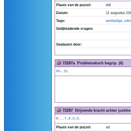
Plaats van de puzzel:
ddl
Datum:
11 augustus 20
Tags:
weldadige
,
uitr
Gelijkluidende vragen:
Geplaatst door:
72287a
Problematisch begrip. (6)
PU..EL
72287
Drijvende kracht achter justitie
R...T.R.O.O.
Plaats van de puzzel:
ad