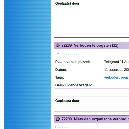
Geplaatst door:
72289
Verboden te oogsten (12)
.N...L......
Plaats van de puzzel:
Telegraaf 11 Au
Datum:
11 augustus 20
Tags:
verboden
,
oogs
Gelijkluidende vragen:
Geplaatst door:
72290
Niets dan organische verbindin
O.S...S