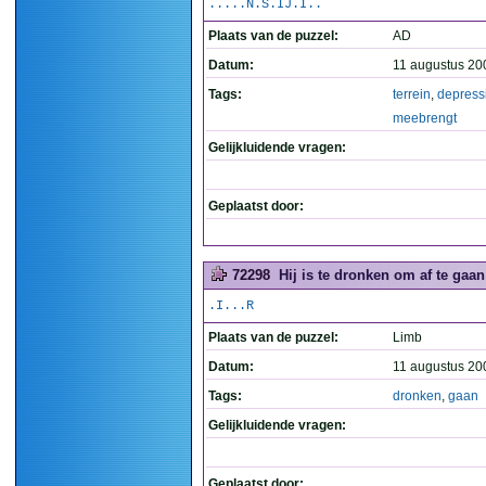
.....N.S.IJ.I..
Plaats van de puzzel:
AD
Datum:
11 augustus 20
Tags:
terrein
,
depress
meebrengt
Gelijkluidende vragen:
Geplaatst door:
72298
Hij is te dronken om af te gaan
.I...R
Plaats van de puzzel:
Limb
Datum:
11 augustus 20
Tags:
dronken
,
gaan
Gelijkluidende vragen:
Geplaatst door: