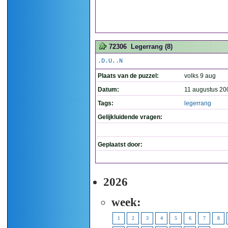
72306
Legerrang (8)
.D.U..N
Plaats van de puzzel:
volks 9 aug
Datum:
11 augustus 20
Tags:
legerrang
Gelijkluidende vragen:
Geplaatst door:
2026
week:
1
2
3
4
5
6
7
8