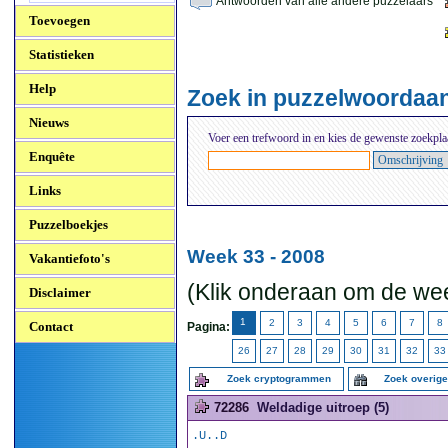
Antwoorden van alle andere puzzelaars
Toevoegen
Statistieken
Help
Zoek in puzzelwoordaa
Nieuws
Voer een trefwoord in en kies de gewenste zoekpla
Enquête
Links
Puzzelboekjes
Week 33 - 2008
Vakantiefoto's
(Klik onderaan om de wee
Disclaimer
1
2
3
4
5
6
7
8
Contact
Pagina:
26
27
28
29
30
31
32
33
Zoek cryptogrammen
Zoek overig
72286
Weldadige uitroep (5)
.U..D