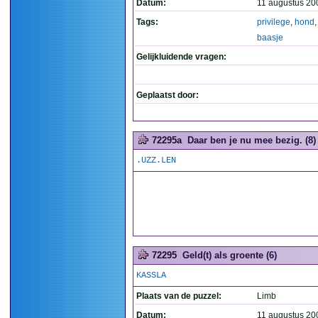
Datum:
11 augustus 20
Tags:
privilege
,
hond
baasje
Gelijkluidende vragen:
Geplaatst door:
72295a
Daar ben je nu mee bezig. (8)
.UZZ.LEN
72295
Geld(t) als groente (6)
KASSLA
Plaats van de puzzel:
Limb
Datum:
11 augustus 20