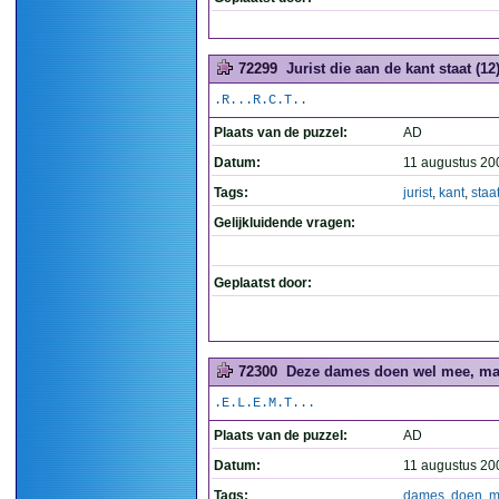
72299
Jurist die aan de kant staat (12
.R...R.C.T..
Plaats van de puzzel:
AD
Datum:
11 augustus 20
Tags:
jurist
,
kant
,
staa
Gelijkluidende vragen:
Geplaatst door:
72300
Deze dames doen wel mee, maar
.E.L.E.M.T...
Plaats van de puzzel:
AD
Datum:
11 augustus 20
Tags:
dames
,
doen
,
m