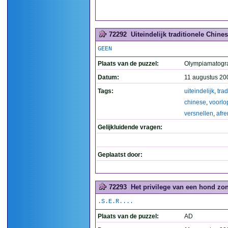
72292
Uiteindelijk traditionele Chin
GEEN
Plaats van de puzzel:
Olympiamatog
Datum:
11 augustus 20
Tags:
uiteindelijk
,
trad
chinese
,
voorlo
versnellen
,
afr
Gelijkluidende vragen:
Geplaatst door:
72293
Het privilege van een hond zon
.S.E.R....
Plaats van de puzzel:
AD