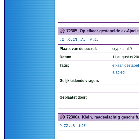
72305
Op elkaar gestapelde ex-Ajacied
.E .O.EN .A. .A.E.
Plaats van de puzzel:
cryptotaal 9
Datum:
11 augustus 20
Tags:
elkaar
,
gestape
ajacied
Gelijkluidende vragen:
Geplaatst door:
72306a
Klein, raadselachtig geschrift.
P.ZZ.LB..KJE