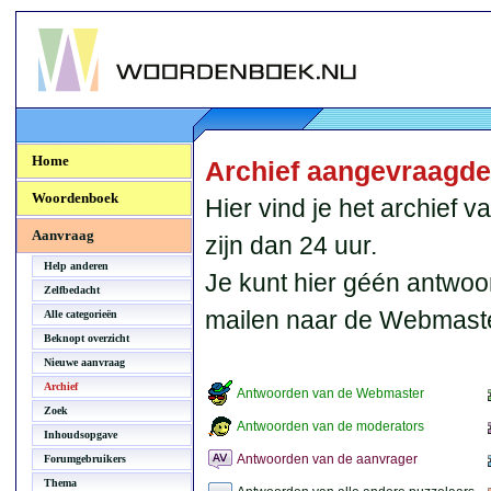
Woordenboek.NU
Home
Archief aangevraagd
Woordenboek
Hier vind je het archief
Aanvraag
zijn dan 24 uur.
Help anderen
Je kunt hier géén antwoo
Zelfbedacht
mailen naar de Webmaste
Alle categorieën
Beknopt overzicht
Nieuwe aanvraag
Archief
Antwoorden van de Webmaster
Zoek
Antwoorden van de moderators
Inhoudsopgave
Antwoorden van de aanvrager
Forumgebruikers
Thema