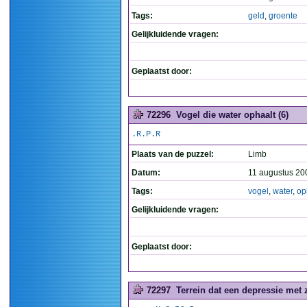
Tags:
geld
,
groente
Gelijkluidende vragen:
Geplaatst door:
72296
Vogel die water ophaalt (6)
.R.P.R
Plaats van de puzzel:
Limb
Datum:
11 augustus 20
Tags:
vogel
,
water
,
op
Gelijkluidende vragen:
Geplaatst door:
72297
Terrein dat een depressie met 