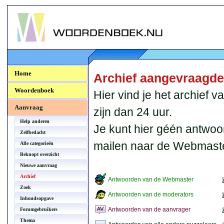
Woordenboek.NU
Home
Archief aangevraagd
Woordenboek
Hier vind je het archief
Aanvraag
zijn dan 24 uur.
Help anderen
Je kunt hier géén antwoo
Zelfbedacht
mailen naar de Webmaste
Alle categorieën
Beknopt overzicht
Nieuwe aanvraag
Archief
Antwoorden van de Webmaster
Zoek
Antwoorden van de moderators
Inhoudsopgave
Antwoorden van de aanvrager
Forumgebruikers
Thema