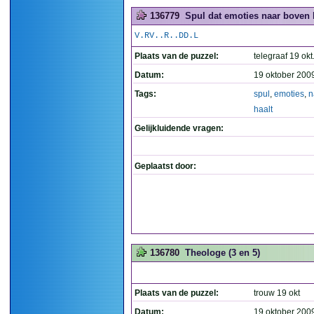
136779
Spul dat emoties naar boven h
V.RV..R..DD.L
Plaats van de puzzel:
telegraaf 19 okt
Datum:
19 oktober 200
Tags:
spul
,
emoties
,
n
haalt
Gelijkluidende vragen:
Geplaatst door:
136780
Theologe (3 en 5)
Plaats van de puzzel:
trouw 19 okt
Datum:
19 oktober 200