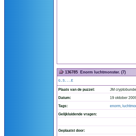
136785
Enorm luchtmonster. (7)
G.S...E
Plaats van de puzzel:
JM cryptobundel
Datum:
19 oktober 200
Tags:
enorm
,
luchtmo
Gelijkluidende vragen:
Geplaatst door: