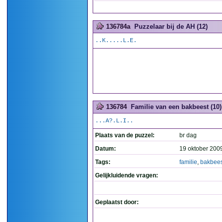
136784a
Puzzelaar bij de AH (12)
..K.....L.E.
136784
Familie van een bakbeest (10)
...A?.L.I..
Plaats van de puzzel:
br dag
Datum:
19 oktober 200
Tags:
familie
,
bakbees
Gelijkluidende vragen:
Geplaatst door: