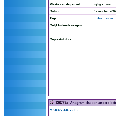
Plaats van de puzzel:
vijftigplusser.nl
Datum:
19 oktober 200
Tags:
duitse
,
herder
Gelijkluidende vragen:
Geplaatst door:
136767a
Anagram dat een andere betek
WOORDV..DR...I..