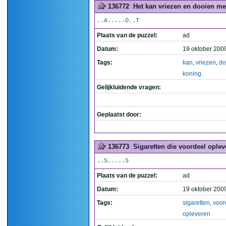
136772
Het kan vriezen en dooien met
..A.....O..T
Plaats van de puzzel:
ad
Datum:
19 oktober 200
Tags:
kan
,
vriezen
,
do
koning
Gelijkluidende vragen:
Geplaatst door:
136773
Sigaretten die voordeel oplev
..S.....S
Plaats van de puzzel:
ad
Datum:
19 oktober 200
Tags:
sigaretten
,
voor
opleveren