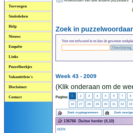
Antwoorden van alle andere puzzelaars
Toevoegen
Statistieken
Help
Zoek in puzzelwoordaa
Nieuws
Voer een trefwoord in en kies de gewenste zoekpla
Enquête
Links
Puzzelboekjes
Week 43 - 2009
Vakantiefoto's
(Klik onderaan om de wee
Disclaimer
1
2
3
4
5
6
7
8
Contact
Pagina:
26
27
28
29
30
31
32
33
Zoek cryptogrammen
Zoek overig
136766
Duitse herder (4,10)
GEEN