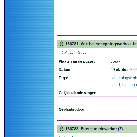
136781
Wie het scheppingsverhaal let
.R.A.E...S.E.
Plaats van de puzzel:
trouw
Datum:
19 oktober 200
Tags:
scheppingsverh
letterlijk
,
nemen
Gelijkluidende vragen:
Geplaatst door:
136782
Eerste medewerker (7)