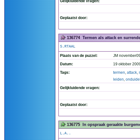
Gelijkluidende vragen:
Geplaatst door:
136774
Termen als attack en surrender
S.RTAAL
Plaats van de puzzel:
JM november0
Datum:
19 oktober 200
Tags:
termen
,
attack
,
leiden
,
onduidel
Gelijkluidende vragen:
Geplaatst door:
136775
In opspraak geraakte burgemee
L.A..