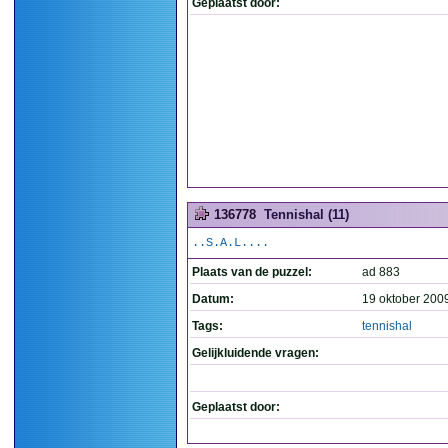
Geplaatst door:
136778
Tennishal (11)
..S.A.L....
Plaats van de puzzel:
ad 883
Datum:
19 oktober 200
Tags:
tennishal
Gelijkluidende vragen:
Geplaatst door: