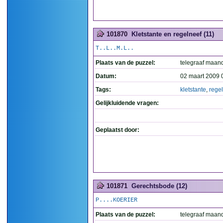
101870
Kletstante en regelneef (11)
T..L..M.L..
Plaats van de puzzel:
telegraaf maan
Datum:
02 maart 2009 
Tags:
kletstante
,
rege
Gelijkluidende vragen:
Geplaatst door:
101871
Gerechtsbode (12)
P....KOERIER
Plaats van de puzzel:
telegraaf maan