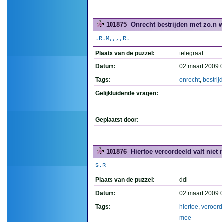
101875
Onrecht bestrijden met zo.n 
.R.M,,,,R.
Plaats van de puzzel:
telegraaf
Datum:
02 maart 2009 
Tags:
onrecht
,
bestrij
Gelijkluidende vragen:
Geplaatst door:
101876
Hiertoe veroordeeld valt niet 
S.R
Plaats van de puzzel:
ddl
Datum:
02 maart 2009 
Tags:
hiertoe
,
veroord
mee