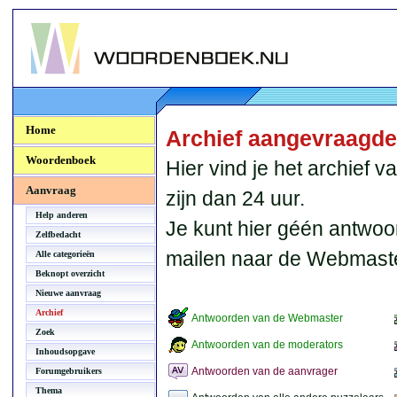
Woordenboek.NU
Home
Archief aangevraagd
Woordenboek
Hier vind je het archief
Aanvraag
zijn dan 24 uur.
Help anderen
Je kunt hier géén antwoo
Zelfbedacht
mailen naar de Webmaste
Alle categorieën
Beknopt overzicht
Nieuwe aanvraag
Archief
Antwoorden van de Webmaster
Zoek
Antwoorden van de moderators
Inhoudsopgave
Antwoorden van de aanvrager
Forumgebruikers
Thema