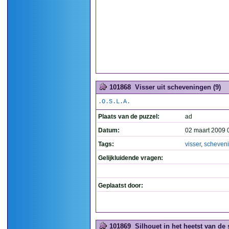
101868
Visser uit scheveningen (9)
.O.S.L.A.
Plaats van de puzzel:
ad
Datum:
02 maart 2009 
Tags:
visser
,
scheven
Gelijkluidende vragen:
Geplaatst door:
101869
Silhouet in het heetst van de s