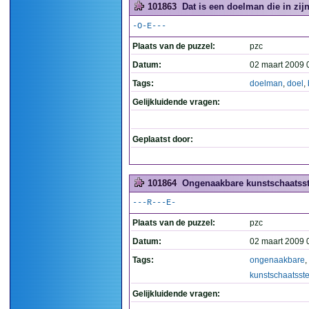
101863
Dat is een doelman die in zijn 
-O-E---
Plaats van de puzzel:
pzc
Datum:
02 maart 2009 
Tags:
doelman
,
doel
,
Gelijkluidende vragen:
Geplaatst door:
101864
Ongenaakbare kunstschaatsste
---R---E-
Plaats van de puzzel:
pzc
Datum:
02 maart 2009 
Tags:
ongenaakbare
,
kunstschaatsste
Gelijkluidende vragen: