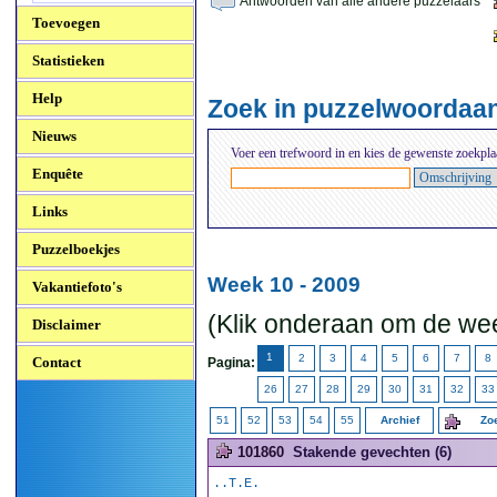
Antwoorden van alle andere puzzelaars
Toevoegen
Statistieken
Help
Zoek in puzzelwoordaa
Nieuws
Voer een trefwoord in en kies de gewenste zoekpla
Enquête
Links
Puzzelboekjes
Week 10 - 2009
Vakantiefoto's
(Klik onderaan om de wee
Disclaimer
1
2
3
4
5
6
7
8
Contact
Pagina:
26
27
28
29
30
31
32
33
51
52
53
54
55
Archief
Zoe
101860
Stakende gevechten (6)
..T.E.