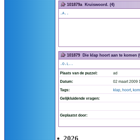
101879a
Kruiswoord. (4)
.A..
101879
Die klap hoort aan te komen (
.O.L..
Plaats van de puzzel:
ad
Datum:
02 maart 2009 
Tags:
klap
,
hoort
,
kom
Gelijkluidende vragen:
Geplaatst door:
2026