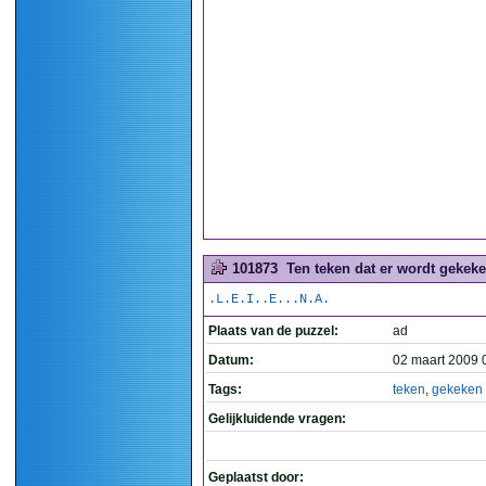
101873
Ten teken dat er wordt gekeke
.L.E.I..E...N.A.
Plaats van de puzzel:
ad
Datum:
02 maart 2009 
Tags:
teken
,
gekeken
Gelijkluidende vragen:
Geplaatst door: