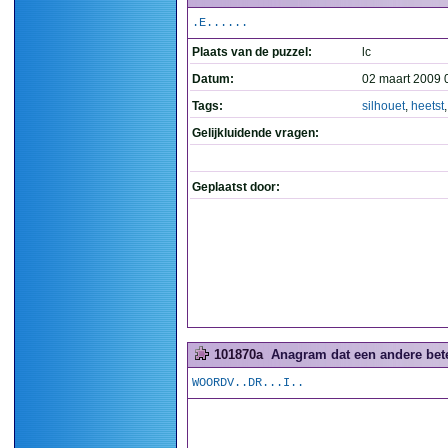
.E......
Plaats van de puzzel:
lc
Datum:
02 maart 2009 
Tags:
silhouet
,
heetst
Gelijkluidende vragen:
Geplaatst door:
101870a
Anagram dat een andere betek
WOORDV..DR...I..