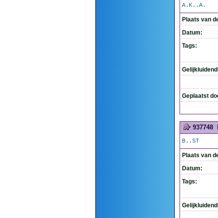
A.K..A.
Plaats van d
Datum:
Tags:
Gelijkluiden
Geplaatst do
937748
B..ST
Plaats van d
Datum:
Tags:
Gelijkluiden