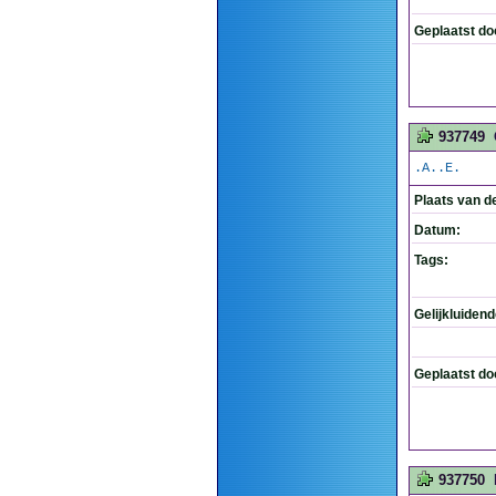
Geplaatst do
937749
.A..E.
Plaats van d
Datum:
Tags:
Gelijkluiden
Geplaatst do
937750