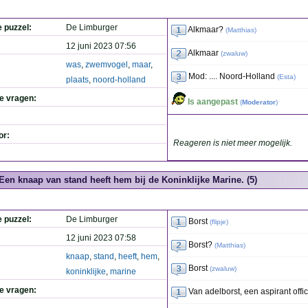
e puzzel:
De Limburger
Alkmaar?
(
Matthias
)
12 juni 2023 07:56
Alkmaar
(
zwaluw
)
was
,
zwemvogel
,
maar
,
Mod: .... Noord-Holland
(
Esta
)
plaats
,
noord-holland
de vragen:
Is aangepast
(
Moderator
)
or:
Reageren is niet meer mogelijk.
Een knaap van stand heeft hem bij de Koninklijke Marine. (5)
e puzzel:
De Limburger
Borst
(
flipje
)
12 juni 2023 07:58
Borst?
(
Matthias
)
knaap
,
stand
,
heeft
,
hem
,
Borst
(
zwaluw
)
koninklijke
,
marine
de vragen:
Van adelborst, een aspirant offic