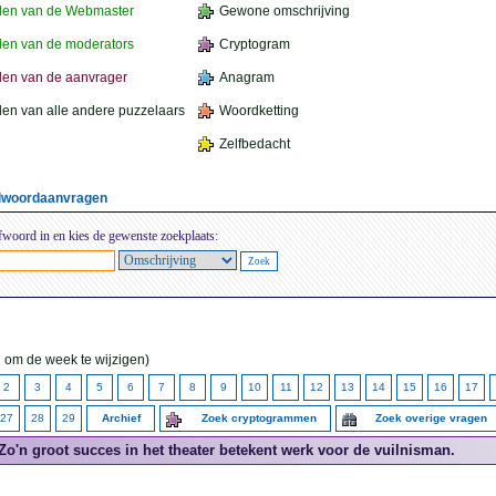
den van de Webmaster
Gewone omschrijving
en van de moderators
Cryptogram
en van de aanvrager
Anagram
en van alle andere puzzelaars
Woordketting
Zelfbedacht
elwoordaanvragen
fwoord in en kies de gewenste zoekplaats:
 om de week te wijzigen)
2
3
4
5
6
7
8
9
10
11
12
13
14
15
16
17
27
28
29
Archief
Zoek cryptogrammen
Zoek overige vragen
Zo'n groot succes in het theater betekent werk voor de vuilnisman.