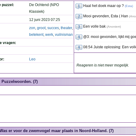
e puzzel:
De Ochtend (NPO
Haal het doek maar op ?
(
Esta
)
Klassiek)
Mooi gevonden, Esta ( Han
(
Ano
12 juni 2023 07:25
Een volle bak
(
Anoniem
)
zon
,
groot
,
succes
,
theater
,
betekent
,
werk
,
vuilnisman
@3: mooi gevonden, lijkt mij go
de vragen:
08:54 Juiste oplossing: Een vol
or:
Leo
Reageren is niet meer mogelijk.
Puzzelwoorden. (7)
Was er voor de zwemvogel maar plaats in Noord-Holland. (7)