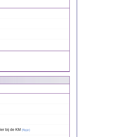
ier bij de KM
(
flipje
)