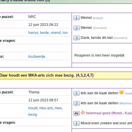
e puzzel:
NRC
Wemel
(
poppy
)
12 juni 2023 08:22
Wemel
(
Anoniem
)
harrys
,
beste
,
vriend
,
ron
Dank, kende dit niet
(
Anoniem
)
de vragen:
Reageren is niet meer mogelijk.
or:
bozbeertje
Daar houdt een MKA-arts zich mee bezig. (4,3,2,4,7)
e puzzel:
Thema
Iets aan de kaak stellen
(
zwal
12 juni 2023 08:57
Iets aan de kaak stellen
(
Matthias
houdt
,
mka-arts
,
mee
,
helemaal goed (Mond-, Kaak
bezig
de vragen:
Moest even zoeken wat voor art