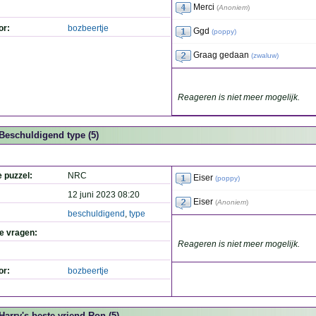
Merci
(
Anoniem
)
or:
bozbeertje
Ggd
(
poppy
)
Graag gedaan
(
zwaluw
)
Reageren is niet meer mogelijk.
Beschuldigend type (5)
e puzzel:
NRC
Eiser
(
poppy
)
12 juni 2023 08:20
Eiser
(
Anoniem
)
beschuldigend
,
type
de vragen:
Reageren is niet meer mogelijk.
or:
bozbeertje
Harry's beste vriend Ron (5)