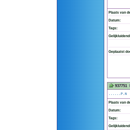
Plaats van d
Datum:
Tags:
Gelijkluiden
Geplaatst do
937751
......P.N
Plaats van d
Datum:
Tags:
Gelijkluiden