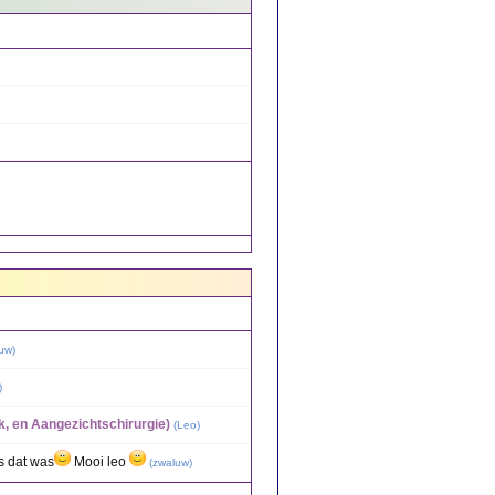
uw
)
)
, en Aangezichtschirurgie)
(
Leo
)
s dat was
Mooi leo
(
zwaluw
)