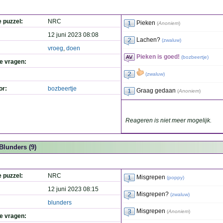
e puzzel:
NRC
Pieken
(
Anoniem
)
12 juni 2023 08:08
Lachen?
(
zwaluw
)
vroeg
,
doen
Pieken is goed!
(
bozbeertje
)
de vragen:
(
zwaluw
)
or:
bozbeertje
Graag gedaan
(
Anoniem
)
Reageren is niet meer mogelijk.
Blunders (9)
e puzzel:
NRC
Misgrepen
(
poppy
)
12 juni 2023 08:15
Misgrepen?
(
zwaluw
)
blunders
Misgrepen
(
Anoniem
)
de vragen: