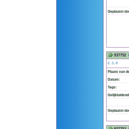
Geplaatst do
937752
E.S.R
Plaats van d
Datum:
Tags:
Gelijkluiden
Geplaatst do
937753