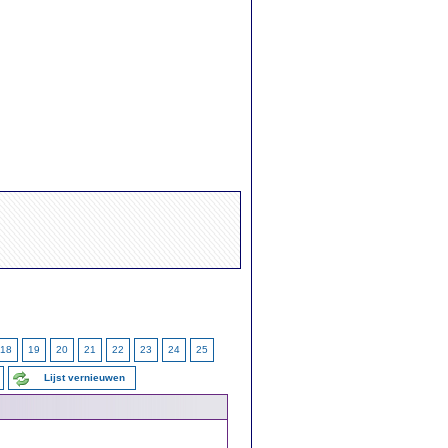
18
19
20
21
22
23
24
25
Lijst vernieuwen