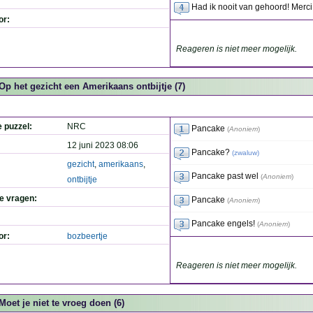
Had ik nooit van gehoord! Merci
or:
Reageren is niet meer mogelijk.
Op het gezicht een Amerikaans ontbijtje (7)
e puzzel:
NRC
Pancake
(
Anoniem
)
12 juni 2023 08:06
Pancake?
(
zwaluw
)
gezicht
,
amerikaans
,
Pancake past wel
(
Anoniem
)
ontbijtje
de vragen:
Pancake
(
Anoniem
)
Pancake engels!
(
Anoniem
)
or:
bozbeertje
Reageren is niet meer mogelijk.
Moet je niet te vroeg doen (6)