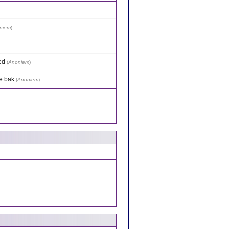
niem
)
ed
(
Anoniem
)
le bak
(
Anoniem
)