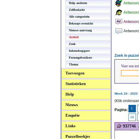
Antwoor
Help anderen
Zelfbedacht
Antwoord
Alle categorieën
Antwoord
Beknopt overzicht
Nieuwe aanvraag
Antwoord
Archief
Zoek
Inhoudsopgave
Zoek in puzz
Forumgebruikers
Thema
Voer een tre
Toevoegen
Statistieken
Help
Week 24 - 2023
(Klik onderaan
Nieuws
1
Pagina:
Enquête
26
Links
937746
Puzzelboekjes