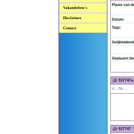
Plaats van d
Vakantiefoto's
Disclaimer
Datum:
Tags:
Contact
Gelijkluiden
Geplaatst do
937747a
V..TA..
937747