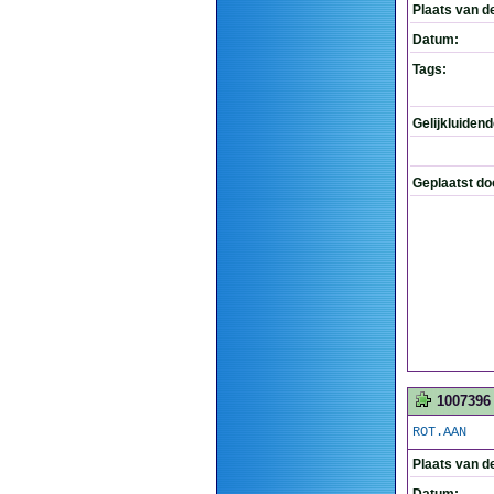
Plaats van d
Datum:
Tags:
Gelijkluiden
Geplaatst do
1007396
ROT.AAN
Plaats van d