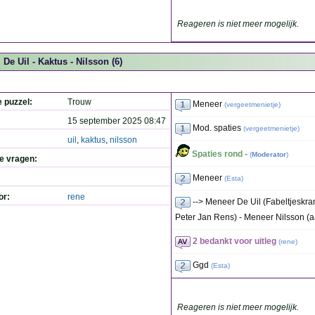
Reageren is niet meer mogelijk.
De Uil - Kaktus - Nilsson (6)
e puzzel:
Trouw
Meneer
(
vergeetmenietje
)
15 september 2025 08:47
Mod. spaties
(
vergeetmenietje
)
uil
,
kaktus
,
nilsson
Spaties rond -
(
Moderator
)
de vragen:
Meneer
(
Esta
)
or:
rene
--> Meneer De Uil (Fabeltjeskr
Peter Jan Rens) - Meneer Nilsson (
2 bedankt voor uitleg
(
rene
)
Ggd
(
Esta
)
Reageren is niet meer mogelijk.