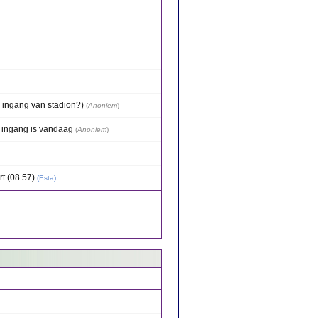
s ingang van stadion?)
(
Anoniem
)
e ingang is vandaag
(
Anoniem
)
rt (08.57)
(
Esta
)