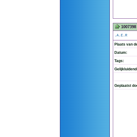
1007398
.A.E.R
Plaats van d
Datum:
Tags:
Gelijkluiden
Geplaatst do