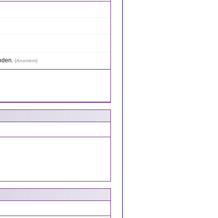
nden.
(
Anoniem
)