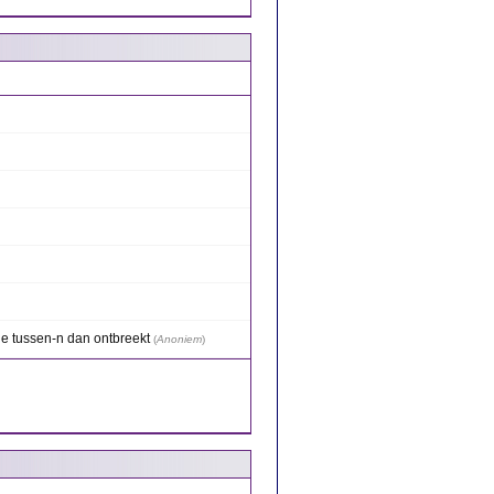
de tussen-n dan ontbreekt
(
Anoniem
)