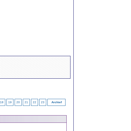
18
19
20
21
22
23
Archief