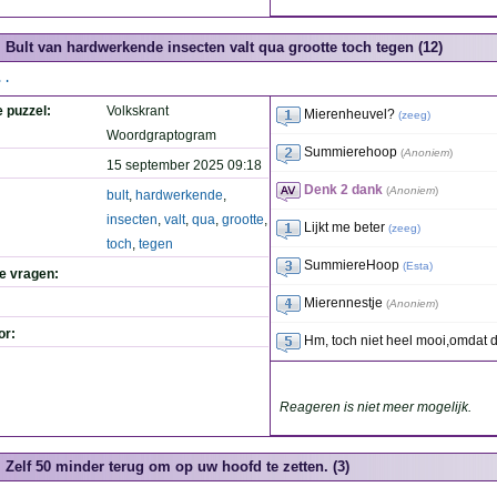
Bult van hardwerkende insecten valt qua grootte toch tegen (12)
..
e puzzel:
Volkskrant
Mierenheuvel?
(
zeeg
)
Woordgraptogram
Summierehoop
(
Anoniem
)
15 september 2025 09:18
Denk 2 dank
(
Anoniem
)
bult
,
hardwerkende
,
insecten
,
valt
,
qua
,
grootte
,
Lijkt me beter
(
zeeg
)
toch
,
tegen
SummiereHoop
(
Esta
)
de vragen:
Mierennestje
(
Anoniem
)
or:
Hm, toch niet heel mooi,omdat 
Reageren is niet meer mogelijk.
Zelf 50 minder terug om op uw hoofd te zetten. (3)