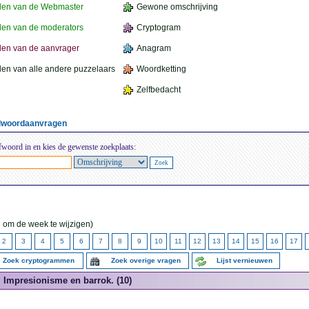
den van de Webmaster
Gewone omschrijving
en van de moderators
Cryptogram
en van de aanvrager
Anagram
en van alle andere puzzelaars
Woordketting
Zelfbedacht
elwoordaanvragen
fwoord in en kies de gewenste zoekplaats:
 om de week te wijzigen)
2
3
4
5
6
7
8
9
10
11
12
13
14
15
16
17
Zoek cryptogrammen
Zoek overige vragen
Lijst vernieuwen
Impresionisme en barrok. (10)