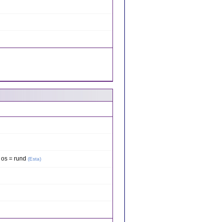
 os = rund
(
Esta
)