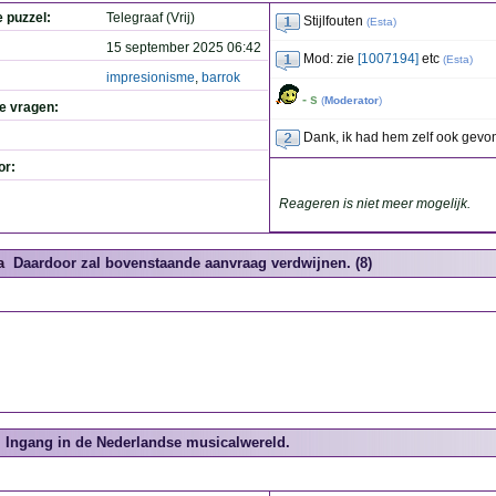
e puzzel:
Telegraaf (Vrij)
Stijlfouten
(
Esta
)
15 september 2025 06:42
Mod: zie
[1007194]
etc
(
Esta
)
impresionisme
,
barrok
- s
(
Moderator
)
de vragen:
Dank, ik had hem zelf ook gevo
or:
Reageren is niet meer mogelijk.
a
Daardoor zal bovenstaande aanvraag verdwijnen. (8)
Ingang in de Nederlandse musicalwereld.