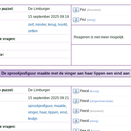
e puzzel:
De Limburger
Fez
(
Anoniem
)
15 september 2025 09:19
Fez
(
zeeg
)
zelf
,
minder
,
terug
,
hoofd
,
zetten
Reageren is niet meer mogelijk.
de vragen:
or:
De sprookjesfiguur maakte met de vinger aan haar lippen een eind aan he
e puzzel:
De Limburger
Feest
(
lecoq
)
15 september 2025 09:21
Feest
(
vergeetmenietje
)
sprookjesfiguur
,
maakte
,
Feest
(
Anoniem
)
vinger
,
haar
,
lippen
,
eind
,
festijn
Feest
(
zeeg
)
de vragen:
Fee st
(
lecoq
)