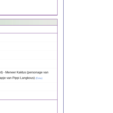
ant) - Meneer Kaktus (personage van
aapje van Pippi Langkous)
(
Esta
)