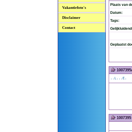
Plaats van d
Vakantiefoto's
Datum:
Disclaimer
Tags:
Contact
Gelijkluiden
Geplaatst do
1007395
..L...E.
1007395