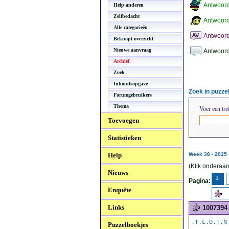
Antwoor
Help anderen
Zelfbedacht
Antwoord
Alle categorieën
Antwoord
Beknopt overzicht
Nieuwe aanvraag
Antwoord
Archief
Zoek
Inhoudsopgave
Zoek in puzz
Forumgebruikers
Thema
Voer een tre
Toevoegen
Statistieken
Help
Week 38 - 2025
(Klik onderaan
Nieuws
1
Pagina:
Enquête
Links
1007394
.T.L.O.T.N
Puzzelboekjes