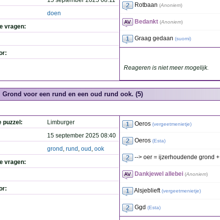
15 september 2025 08:11
Rotbaan
(
Anoniem
)
doen
Bedankt
(
Anoniem
)
de vragen:
Graag gedaan
(
suomi
)
or:
Reageren is niet meer mogelijk.
Grond voor een rund en een oud rund ook. (5)
e puzzel:
Limburger
Oeros
(
vergeetmenietje
)
15 september 2025 08:40
Oeros
(
Esta
)
grond
,
rund
,
oud
,
ook
--> oer = ijzerhoudende grond +
de vragen:
Dankjewel allebei
(
Anoniem
)
or:
Alsjeblieft
(
vergeetmenietje
)
Ggd
(
Esta
)