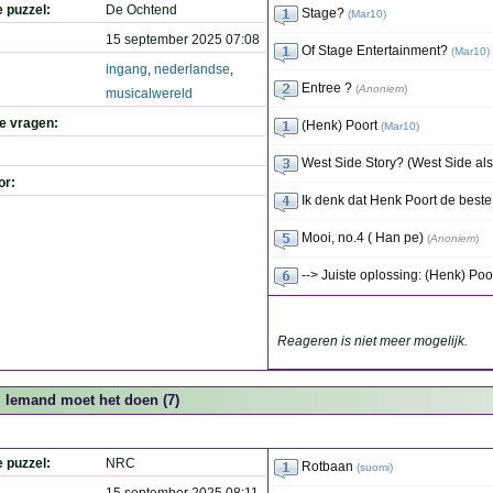
e puzzel:
De Ochtend
Stage?
(
Mar10
)
15 september 2025 07:08
Of Stage Entertainment?
(
Mar10
)
ingang
,
nederlandse
,
Entree ?
(
Anoniem
)
musicalwereld
de vragen:
(Henk) Poort
(
Mar10
)
West Side Story? (West Side al
or:
Ik denk dat Henk Poort de best
Mooi, no.4 ( Han pe)
(
Anoniem
)
--> Juiste oplossing: (Henk) Poo
Reageren is niet meer mogelijk.
Iemand moet het doen (7)
e puzzel:
NRC
Rotbaan
(
suomi
)