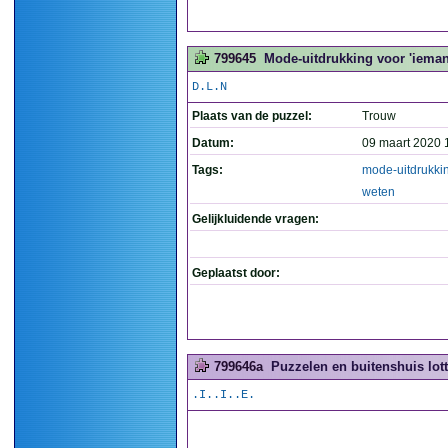
799645
Mode-uitdrukking voor 'iemand 
D.L.N
Plaats van de puzzel:
Trouw
Datum:
09 maart 2020 
Tags:
mode-uitdrukki
weten
Gelijkluidende vragen:
Geplaatst door:
799646a
Puzzelen en buitenshuis lott
.I..I..E.