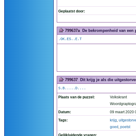
Geplaatst door:
799637a
De bekrompenheid van een pu
.OK.ES..E.T
799637
Dit krijg je als die uitgestorve
S.B.....D....
Plaats van de puzzel:
Volkskrant
Woordgraptogr
Datum:
09 maart 2020 
Tags:
krijg
,
uitgestorv
goed
,
poetst
Gelijkluidende vragen: