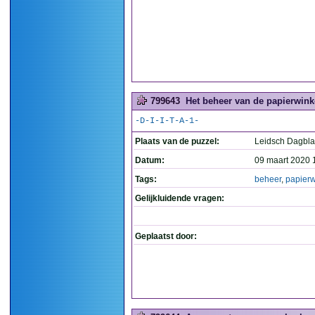
799643
Het beheer van de papierwinke
-D-I-I-T-A-1-
Plaats van de puzzel:
Leidsch Dagbl
Datum:
09 maart 2020 
Tags:
beheer
,
papierw
Gelijkluidende vragen:
Geplaatst door: