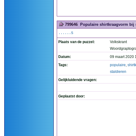
799646
Populaire shirtkraagvorm bij s
......S
Plaats van de puzzel:
Volkskrant
Woordgraptogr
Datum:
09 maart 2020 
Tags:
populaire
,
shir
staldieren
Gelijkluidende vragen:
Geplaatst door: