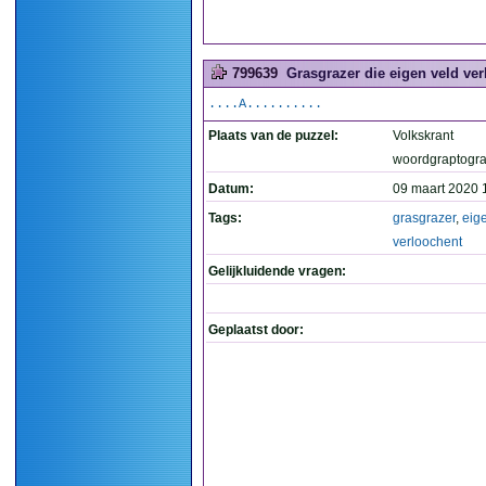
799639
Grasgrazer die eigen veld ver
....A..........
Plaats van de puzzel:
Volkskrant
woordgraptogr
Datum:
09 maart 2020 
Tags:
grasgrazer
,
eig
verloochent
Gelijkluidende vragen:
Geplaatst door: