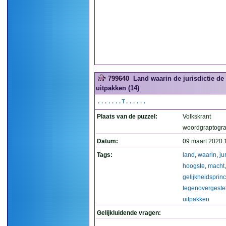
799640
Land waarin de jurisdictie d
uitpakken (14)
.......T......
Plaats van de puzzel:
Volkskrant
woordgraptogr
Datum:
09 maart 2020 
Tags:
land
,
waarin
,
ju
hoogste
,
macht
gelijkheidsprin
tegenovergeste
uitpakken
Gelijkluidende vragen: