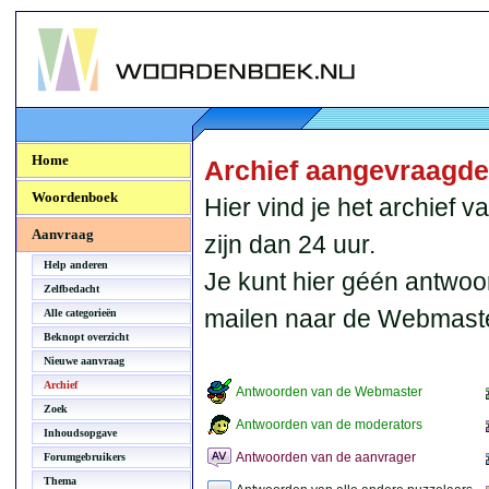
Woordenboek.NU
Home
Archief aangevraagd
Woordenboek
Hier vind je het archief
Aanvraag
zijn dan 24 uur.
Help anderen
Je kunt hier géén antwoo
Zelfbedacht
mailen naar de Webmaste
Alle categorieën
Beknopt overzicht
Nieuwe aanvraag
Archief
Antwoorden van de Webmaster
Zoek
Antwoorden van de moderators
Inhoudsopgave
Antwoorden van de aanvrager
Forumgebruikers
Thema