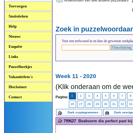
Antwoorden van alle andere puzzelaars
Toevoegen
Statistieken
Help
Zoek in puzzelwoordaa
Nieuws
Voer een trefwoord in en kies de gewenste zoekpla
Enquête
Links
Puzzelboekjes
Week 11 - 2020
Vakantiefoto's
(Klik onderaan om de wee
Disclaimer
1
2
3
4
5
6
7
8
Contact
Pagina:
26
27
28
29
30
31
32
33
Zoek cryptogrammen
Zoek overig
799627
Boekvorm die perfect past bi