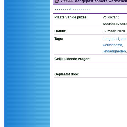
799644
Aangepast zomers werkschema
........P.........
Plaats van de puzzel:
Volkskrant
woordgraptogr
Datum:
09 maart 2020 
Tags:
aangepast
,
zom
werkschema
,
liefdadigheden
Gelijkluidende vragen:
Geplaatst door: