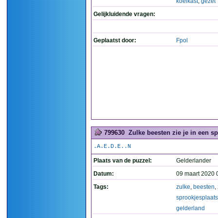
koelkast
,
gezet
Gelijkluidende vragen:
Geplaatst door:
Fpol
799630
Zulke beesten zie je in een sp
.A.E.D.E..N
Plaats van de puzzel:
Gelderlander
Datum:
09 maart 2020 
Tags:
zulke
,
beesten
,
sprookjesplaats
gelderland