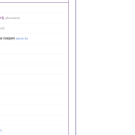
ij.
(
Anoniem
)
em
)
te roepen
(
denk ik
)
P
)