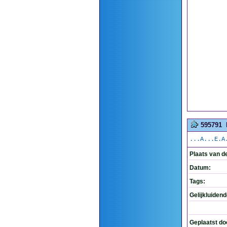
595791
...A...E.A
Plaats van d
Datum:
Tags:
Gelijkluiden
Geplaatst do