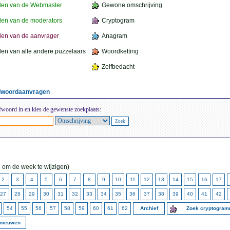
den van de Webmaster
Gewone omschrijving
en van de moderators
Cryptogram
en van de aanvrager
Anagram
en van alle andere puzzelaars
Woordketting
Zelfbedacht
elwoordaanvragen
fwoord in en kies de gewenste zoekplaats:
 om de week te wijzigen)
2
3
4
5
6
7
8
9
10
11
12
13
14
15
16
17
27
28
29
30
31
32
33
34
35
36
37
38
39
40
41
42
54
55
56
57
58
59
60
61
62
Archief
Zoek cryptogra
rnieuwen