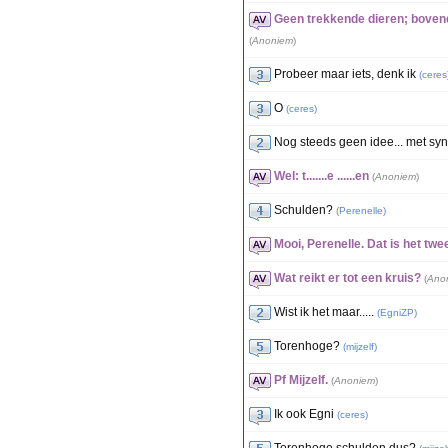
Geen trekkende dieren; bovend
(
Anoniem
)
Probeer maar iets, denk ik
(
ceres
O
(
ceres
)
Nog steeds geen idee... met sy
Wel: t.......e ......en
(
Anoniem
)
Schulden?
(
Perenelle
)
Mooi, Perenelle. Dat is het tw
Wat reikt er tot een kruis?
(
Ano
Wist ik het maar.....
(
EgniZP
)
Torenhoge?
(
mijzelf
)
Pf Mijzelf.
(
Anoniem
)
Ik ook Egni
(
ceres
)