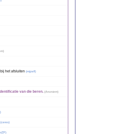
f
)
em
)
ij het afsluiten
(
mijzelf
)
entificatie van die beren.
(
Anoniem
)
)
(
ceres
)
niZP
)