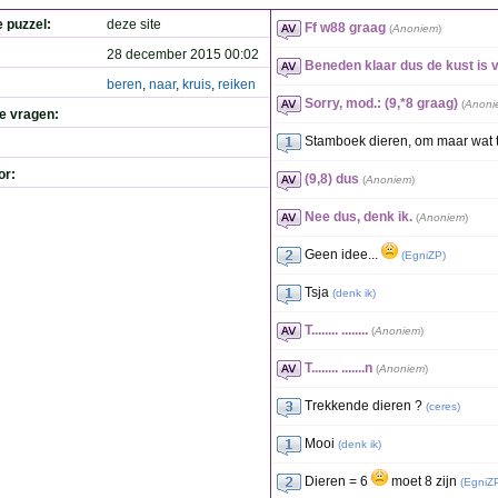
e puzzel:
deze site
Ff w88 graag
(
Anoniem
)
28 december 2015 00:02
Beneden klaar dus de kust is vr
beren
,
naar
,
kruis
,
reiken
Sorry, mod.: (9,*8 graag)
(
Anoni
de vragen:
Stamboek dieren, om maar wat 
or:
(9,8) dus
(
Anoniem
)
Nee dus, denk ik.
(
Anoniem
)
Geen idee...
(
EgniZP
)
Tsja
(
denk ik
)
T........ ........
(
Anoniem
)
T........ .......n
(
Anoniem
)
Trekkende dieren ?
(
ceres
)
Mooi
(
denk ik
)
Dieren = 6
moet 8 zijn
(
EgniZ