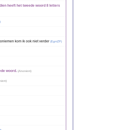
ien heeft het tweede woord 8 letters
)
noniemen kom ik ook niet verder
(
EgniZP
)
eede woord.
(
Anoniem
)
niem
)