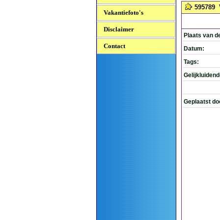
595789
Vakantiefoto's
Disclaimer
Plaats van d
Contact
Datum:
Tags:
Gelijkluiden
Geplaatst do