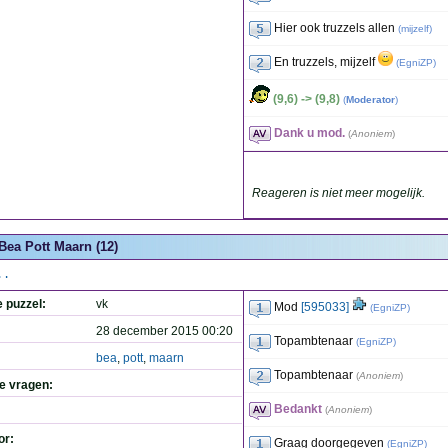
Hier ook truzzels allen
(
mijzelf
)
En truzzels, mijzelf
(
EgniZP
)
(9,6) -> (9,8)
(
Moderator
)
Dank u mod.
(
Anoniem
)
Reageren is niet meer mogelijk.
Bea Pott Maarn (12)
..
e puzzel:
vk
Mod
[595033]
(
EgniZP
)
28 december 2015 00:20
Topambtenaar
(
EgniZP
)
bea
,
pott
,
maarn
Topambtenaar
(
Anoniem
)
de vragen:
Bedankt
(
Anoniem
)
or:
Graag doorgegeven
(
EgniZP
)