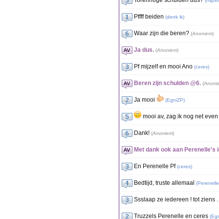
Torenhoge schulden dus?
(
mijzel
Pffff beiden
(
denk ik
)
Waar zijn die beren?
(
Anoniem
)
Ja dus.
(
Anoniem
)
Pf mijzelf en mooi Ano
(
ceres
)
Beren zijn schulden @6.
(
Anoni
Ja mooi
(
EgniZP
)
mooi av, zag ik nog net even b
Dank!
(
Anoniem
)
Met dank ook aan Perenelle's id
En Perenelle Pf
(
ceres
)
Bedtijd, truste allemaal
(
Perenelle
Ssslaap ze iedereen ! tot ziens .
Truzzels Perenelle en ceres
(
Eg