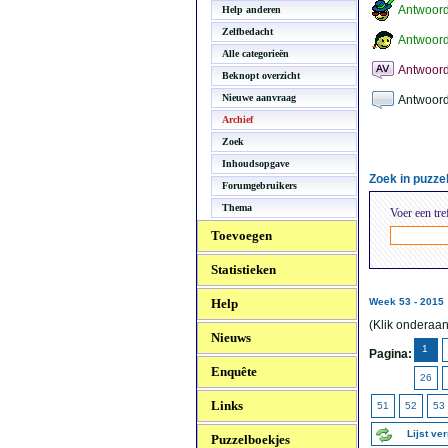
Antwoor
Help anderen
Zelfbedacht
Antwoord
Alle categorieën
Antwoord
Beknopt overzicht
Nieuwe aanvraag
Antwoord
Archief
Zoek
Inhoudsopgave
Zoek in puzz
Forumgebruikers
Thema
Voer een tre
Toevoegen
Statistieken
Help
Week 53 - 2015
(Klik onderaan
Nieuws
1
Pagina:
Enquête
26
Links
51
52
53
Lijst ve
Puzzelboekjes