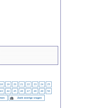
18
19
20
21
22
23
24
25
43
44
45
46
47
48
49
50
mmen
Zoek overige vragen