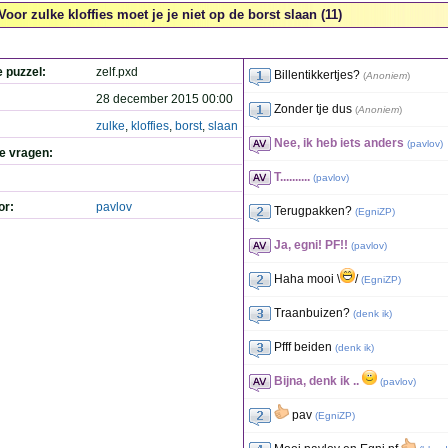
Voor zulke kloffies moet je je niet op de borst slaan (11)
e puzzel:
zelf.pxd
Billentikkertjes?
(
Anoniem
)
28 december 2015 00:00
Zonder tje dus
(
Anoniem
)
zulke
,
kloffies
,
borst
,
slaan
Nee, ik heb iets anders
(
pavlov
)
de vragen:
T..........
(
pavlov
)
or:
pavlov
Terugpakken?
(
EgniZP
)
Ja, egni! PF!!
(
pavlov
)
Haha mooi \
/
(
EgniZP
)
Traanbuizen?
(
denk ik
)
Pfff beiden
(
denk ik
)
Bijna, denk ik ..
(
pavlov
)
pav
(
EgniZP
)