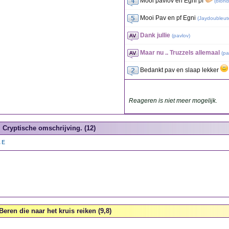
Mooi pavlov en Egni pf
(
blond
Mooi Pav en pf Egni
(
Jaydoubleut
Dank jullie
(
pavlov
)
Maar nu .. Truzzels allemaal
(
pa
Bedankt pav en slaap lekker
Reageren is niet meer mogelijk.
Cryptische omschrijving. (12)
.E
Beren die naar het kruis reiken (9,8)