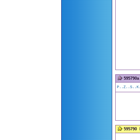
595790a
P..Z..S..K
595790