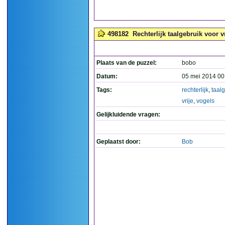
498182
Rechterlijk taalgebruik voor vr
Plaats van de puzzel:
bobo
Datum:
05 mei 2014 00
Tags:
rechterlijk
,
taal
vrije
,
vogels
Gelijkluidende vragen:
Geplaatst door:
Bob