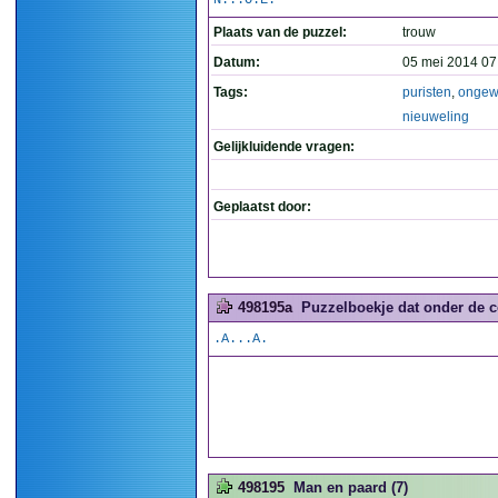
N...O.E.
Plaats van de puzzel:
trouw
Datum:
05 mei 2014 07
Tags:
puristen
,
ongew
nieuweling
Gelijkluidende vragen:
Geplaatst door:
498195a
Puzzelboekje dat onder de co
.A...A.
498195
Man en paard (7)