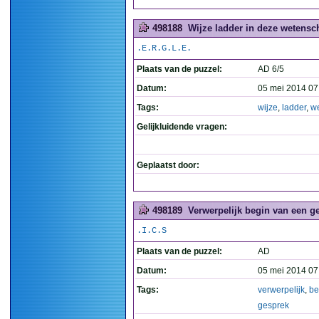
498188
Wijze ladder in deze wetensch
.E.R.G.L.E.
Plaats van de puzzel:
AD 6/5
Datum:
05 mei 2014 07
Tags:
wijze
,
ladder
,
w
Gelijkluidende vragen:
Geplaatst door:
498189
Verwerpelijk begin van een ge
.I.C.S
Plaats van de puzzel:
AD
Datum:
05 mei 2014 07
Tags:
verwerpelijk
,
be
gesprek