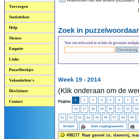
Antwoorden van alle andere puzzelaars
Toevoegen
Statistieken
Help
Zoek in puzzelwoordaa
Nieuws
Voer een trefwoord in en kies de gewenste zoekpla
Enquête
Links
Puzzelboekjes
Week 19 - 2014
Vakantiefoto's
(Klik onderaan om de wee
Disclaimer
1
2
3
4
5
6
7
8
Contact
Pagina:
26
27
28
29
30
31
32
33
51
52
53
54
55
56
57
58
59
Archief
Zoek cryptogrammen
498177
Raar gevoel zo, slavernij, maa