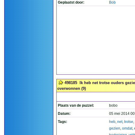
Geplaatst door:
Bob
498185
Ik heb net trotse ouders gezi
overwonnen (9)
Plaats van de puzzel:
bobo
Datum:
05 mei 2014 00
Tags:
heb
,
net
,
trotse
,
gezien
,
omdat
,