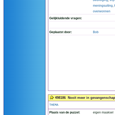
bedreiging
,
vrij
meningsuiting
,
overwonnen
Gelijkluidende vragen:
Geplaatst door:
Bob
498186
Nooit meer in gevangenschap, 
THEMA
Plaats van de puzzel:
eigen maaksel