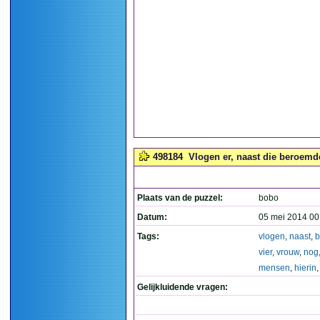
498184
Vlogen er, naast die beroemd
Plaats van de puzzel:
bobo
Datum:
05 mei 2014 00
Tags:
vlogen
,
naast
,
b
vier
,
vrouw
,
nog
mensen
,
hierin
Gelijkluidende vragen: