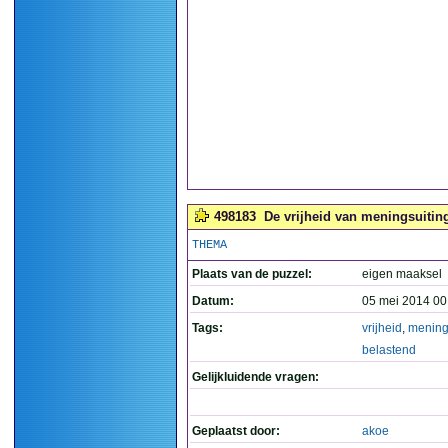
498183
De vrijheid van meningsuiting 
THEMA
Plaats van de puzzel:
eigen maaksel
Datum:
05 mei 2014 00
Tags:
vrijheid
,
mening
belastend
Gelijkluidende vragen:
Geplaatst door:
akoe