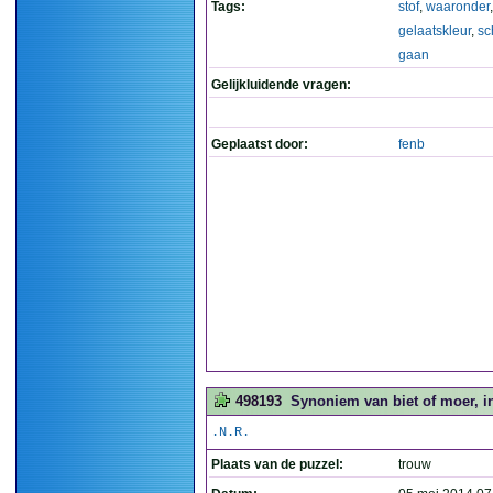
Tags:
stof
,
waaronder
gelaatskleur
,
sc
gaan
Gelijkluidende vragen:
Geplaatst door:
fenb
498193
Synoniem van biet of moer, in
.N.R.
Plaats van de puzzel:
trouw