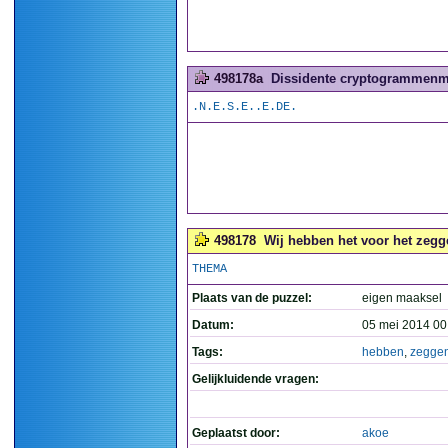
498178a
Dissidente cryptogrammenma
.N.E.S.E..E.DE.
498178
Wij hebben het voor het zegge
THEMA
Plaats van de puzzel:
eigen maaksel
Datum:
05 mei 2014 00
Tags:
hebben
,
zegge
Gelijkluidende vragen:
Geplaatst door:
akoe