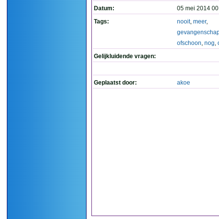
Datum:
05 mei 2014 00
Tags:
nooit
,
meer
,
gevangenscha
ofschoon
,
nog
,
Gelijkluidende vragen:
Geplaatst door:
akoe