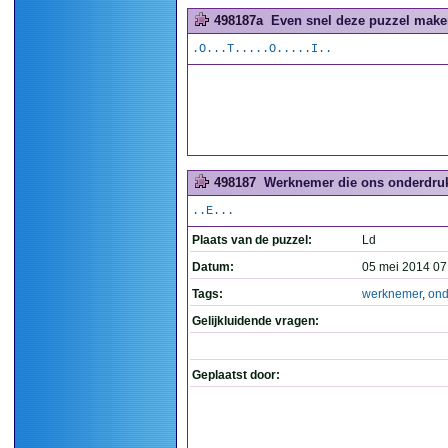
498187a
Even snel deze puzzel maken
.O...T.....O.....I..
498187
Werknemer die ons onderdruk
..E...
Plaats van de puzzel:
Ld
Datum:
05 mei 2014 07
Tags:
werknemer
,
ond
Gelijkluidende vragen:
Geplaatst door: