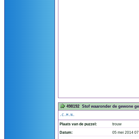
498192
Stof waaronder de gewone gel
.C.M.N.
Plaats van de puzzel:
trouw
Datum:
05 mei 2014 07