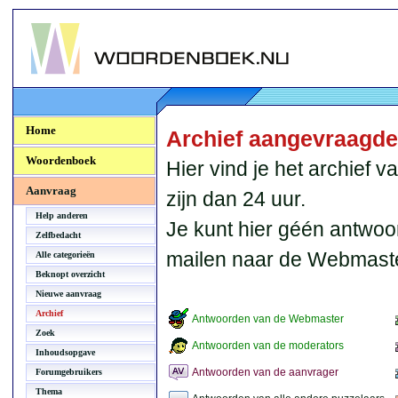
Woordenboek.NU
Home
Archief aangevraagd
Woordenboek
Hier vind je het archief
Aanvraag
zijn dan 24 uur.
Help anderen
Je kunt hier géén antwoo
Zelfbedacht
mailen naar de Webmaste
Alle categorieën
Beknopt overzicht
Nieuwe aanvraag
Archief
Antwoorden van de Webmaster
Zoek
Antwoorden van de moderators
Inhoudsopgave
Antwoorden van de aanvrager
Forumgebruikers
Thema