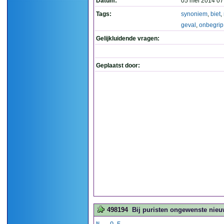
Datum:
05 mei 2014 07
Tags:
synoniem
,
biet
,
geval
,
onbegrip
Gelijkluidende vragen:
Geplaatst door:
498194
Bij puristen ongewenste nieuw