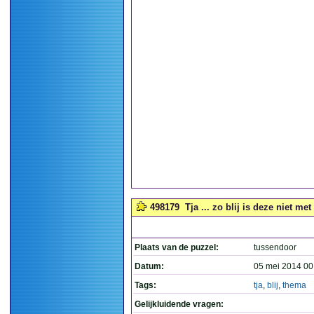
498179
Tja ... zo blij is deze niet me
Plaats van de puzzel:
tussendoor
Datum:
05 mei 2014 00
Tags:
tja
,
blij
,
thema
Gelijkluidende vragen: