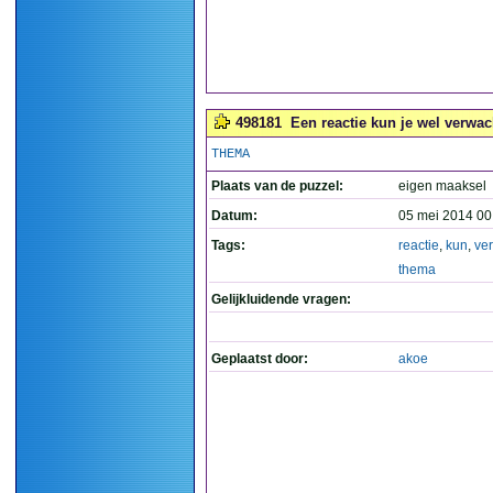
498181
Een reactie kun je wel verwac
THEMA
Plaats van de puzzel:
eigen maaksel
Datum:
05 mei 2014 00
Tags:
reactie
,
kun
,
ve
thema
Gelijkluidende vragen:
Geplaatst door:
akoe