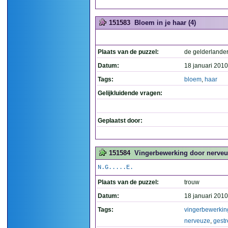
151583
Bloem in je haar (4)
Plaats van de puzzel:
de gelderlande
Datum:
18 januari 2010
Tags:
bloem
,
haar
Gelijkluidende vragen:
Geplaatst door:
151584
Vingerbewerking door nerveuz
N.G.....E.
Plaats van de puzzel:
trouw
Datum:
18 januari 2010
Tags:
vingerbewerkin
nerveuze
,
gestr