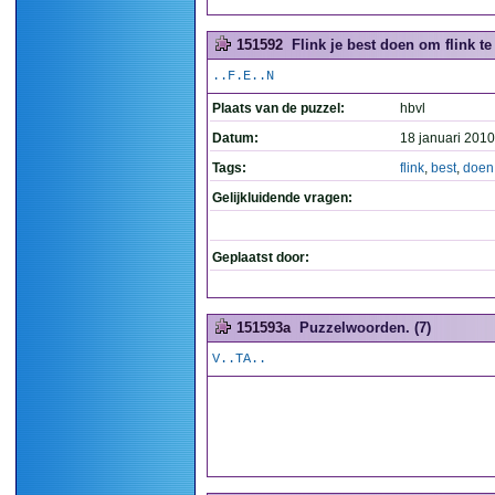
151592
Flink je best doen om flink te 
..F.E..N
Plaats van de puzzel:
hbvl
Datum:
18 januari 2010
Tags:
flink
,
best
,
doen
Gelijkluidende vragen:
Geplaatst door:
151593a
Puzzelwoorden. (7)
V..TA..