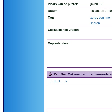
Plaats van de puzzel:
jm blz. 33
Datum:
18 januari 2010
Tags:
zorgt
,
beginnen
sporen
Gelijkluidende vragen:
Geplaatst door:
151576a
Met anagrammen iemands wo
...TE.K...N