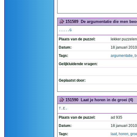
151589
De argumentatie die men beoo
.....G
Plaats van de puzzel:
lekker puzzelen
Datum:
18 januari 2010
Tags:
argumentatie
,
b
Gelijkluidende vragen:
Geplaatst door:
151590
Laat je horen in de groei (4)
T.E.
Plaats van de puzzel:
ad 935
Datum:
18 januari 2010
Tags:
laat
,
horen
,
gro