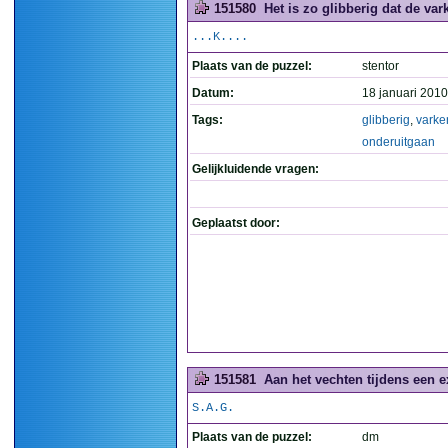
151580
Het is zo glibberig dat de va
...K....
Plaats van de puzzel:
stentor
Datum:
18 januari 2010
Tags:
glibberig
,
varke
onderuitgaan
Gelijkluidende vragen:
Geplaatst door:
151581
Aan het vechten tijdens een 
S.A.G.
Plaats van de puzzel:
dm