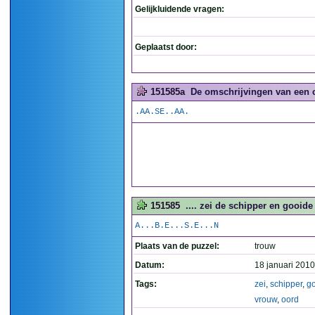
Gelijkluidende vragen:
Geplaatst door:
151585a
De omschrijvingen van een 
.AA.SE..AA.
151585
.... zei de schipper en gooid
A...B.E...S.E...N
Plaats van de puzzel:
trouw
Datum:
18 januari 2010
Tags:
zei
,
schipper
,
g
vrouw
,
oord