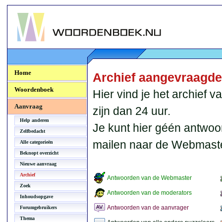
Woordenboek.NU
Home
Archief aangevraagd
Woordenboek
Hier vind je het archief
Aanvraag
zijn dan 24 uur.
Help anderen
Je kunt hier géén antwoo
Zelfbedacht
mailen naar de Webmaste
Alle categorieën
Beknopt overzicht
Nieuwe aanvraag
Archief
Antwoorden van de Webmaster
Zoek
Antwoorden van de moderators
Inhoudsopgave
Antwoorden van de aanvrager
Forumgebruikers
Thema