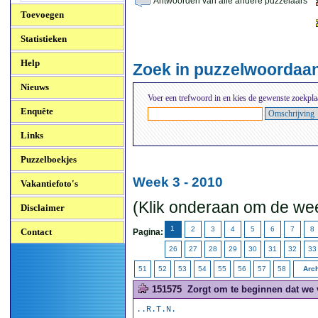
Antwoorden van alle andere puzzelaars
Toevoegen
Statistieken
Help
Zoek in puzzelwoordaa
Nieuws
Voer een trefwoord in en kies de gewenste zoekpla
Enquête
Links
Puzzelboekjes
Week 3 - 2010
Vakantiefoto's
(Klik onderaan om de wee
Disclaimer
1
2
3
4
5
6
7
8
Contact
Pagina:
26
27
28
29
30
31
32
33
51
52
53
54
55
56
57
58
Arch
151575
Zorgt om te beginnen dat we 
..R.T.N.