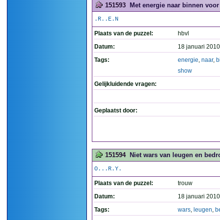
151593
Met energie naar binnen voor 
.R..E.N
Plaats van de puzzel:
hbvl
Datum:
18 januari 2010
Tags:
energie
,
naar
,
b
show
Gelijkluidende vragen:
Geplaatst door:
151594
Niet wars van leugen en bedro
O...R.Y.
Plaats van de puzzel:
trouw
Datum:
18 januari 2010
Tags:
wars
,
leugen
,
b