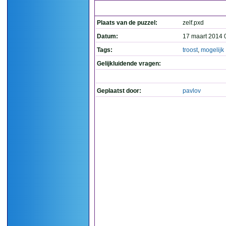
Plaats van de puzzel:
zelf.pxd
Datum:
17 maart 2014 
Tags:
troost
,
mogelijk
Gelijkluidende vragen:
Geplaatst door:
pavlov