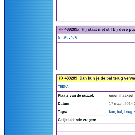
489289a
Hij staat niet stil bij deze puz
D..RL.P.R
489289
Dan kun je de bal terug verwa
THEMA
Plaats van de puzzel:
eigen maaksel
Datum:
17 maart 2014 
Tags:
kun
,
bal
,
terug
,
Gelijkluidende vragen: