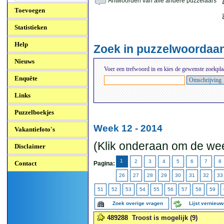
Antwoorden van alle andere puzzelaars
Toevoegen
Statistieken
Help
Zoek in puzzelwoordaa
Nieuws
Voer een trefwoord in en kies de gewenste zoekpla
Enquête
Links
Puzzelboekjes
Week 12 - 2014
Vakantiefoto's
(Klik onderaan om de wee
Disclaimer
1
2
3
4
5
6
7
8
Contact
Pagina:
26
27
28
29
30
31
32
33
51
52
53
54
55
56
57
58
59
Zoek overige vragen
Lijst vernieu
489288
Troost is mogelijk (9)