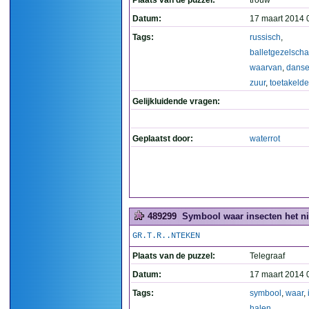
Plaats van de puzzel:
trouw
Datum:
17 maart 2014 
Tags:
russisch
,
balletgezelsch
waarvan
,
danse
zuur
,
toetakelde
Gelijkluidende vragen:
Geplaatst door:
waterrot
489299
Symbool waar insecten het nie
GR.T.R..NTEKEN
Plaats van de puzzel:
Telegraaf
Datum:
17 maart 2014 
Tags:
symbool
,
waar
,
halen