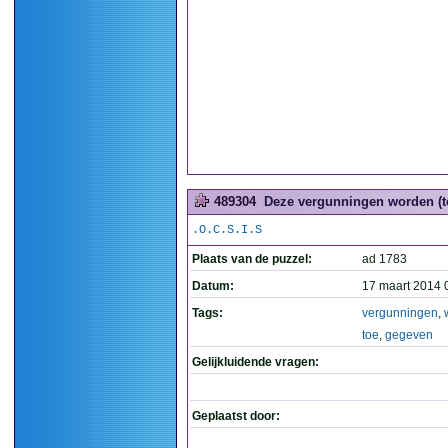
489304
Deze vergunningen worden (t
.O.C.S.I.S
Plaats van de puzzel:
ad 1783
Datum:
17 maart 2014 
Tags:
vergunningen
,
toe
,
gegeven
Gelijkluidende vragen:
Geplaatst door: