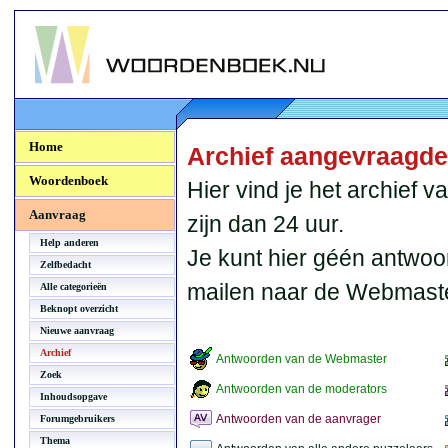
Woordenboek.NU
Home
Archief aangevraagd
Woordenboek
Hier vind je het archief
Aanvraag
zijn dan 24 uur.
Help anderen
Je kunt hier géén antwoo
Zelfbedacht
mailen naar de Webmaste
Alle categorieën
Beknopt overzicht
Nieuwe aanvraag
Archief
Antwoorden van de Webmaster
Zoek
Antwoorden van de moderators
Inhoudsopgave
Antwoorden van de aanvrager
Forumgebruikers
Thema