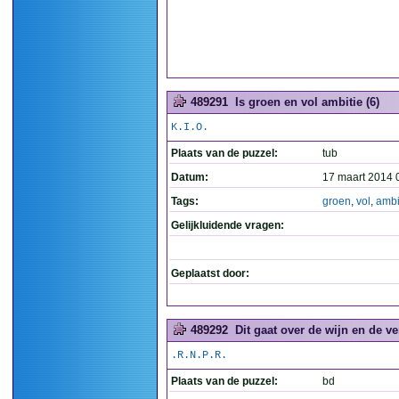
489291
Is groen en vol ambitie (6)
K.I.O.
Plaats van de puzzel:
tub
Datum:
17 maart 2014 
Tags:
groen
,
vol
,
ambi
Gelijkluidende vragen:
Geplaatst door:
489292
Dit gaat over de wijn en de ve
.R.N.P.R.
Plaats van de puzzel:
bd