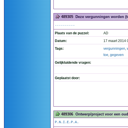
489305
Deze vergunningen worden (t
..........
Plaats van de puzzel:
AD
Datum:
17 maart 2014 
Tags:
vergunningen
,
toe
,
gegeven
Gelijkluidende vragen:
Geplaatst door:
489306
Ontwerp/project voor een oud
P.N.I.E.P.A.