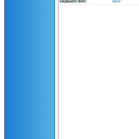
Geplaatst door:
akoe