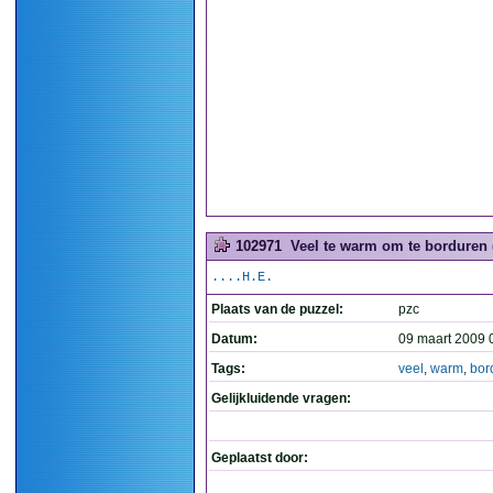
102971
Veel te warm om te borduren 
....H.E.
Plaats van de puzzel:
pzc
Datum:
09 maart 2009 
Tags:
veel
,
warm
,
bor
Gelijkluidende vragen:
Geplaatst door: