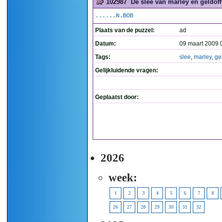
102987
De slee van marley en geldoff 
......N.BOB
Plaats van de puzzel:
ad
Datum:
09 maart 2009 
Tags:
slee
,
marley
,
ge
Gelijkluidende vragen:
Geplaatst door:
2026
week:
1
2
3
4
5
6
7
8
26
27
28
29
30
31
32