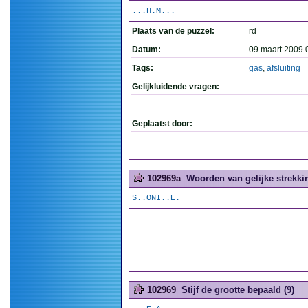
...H.M...
Plaats van de puzzel:
rd
Datum:
09 maart 2009 
Tags:
gas
,
afsluiting
Gelijkluidende vragen:
Geplaatst door:
102969a
Woorden van gelijke strekkin
S..ONI..E.
102969
Stijf de grootte bepaald (9)