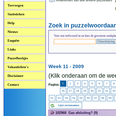
Antwoorden van alle andere puzzelaars
Toevoegen
Statistieken
Help
Zoek in puzzelwoordaa
Nieuws
Voer een trefwoord in en kies de gewenste zoekpla
Enquête
Links
Puzzelboekjes
Week 11 - 2009
Vakantiefoto's
(Klik onderaan om de wee
Disclaimer
1
2
3
4
5
6
7
8
Contact
Pagina:
26
27
28
29
30
31
32
33
51
52
53
54
55
56
57
58
59
Lijst vernieuwen
102968
Gas afsluiting? (9)