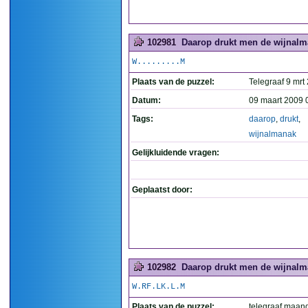
102981
Daarop drukt men de wijnalma
W.........M
Plaats van de puzzel:
Telegraaf 9 mrt
Datum:
09 maart 2009 
Tags:
daarop
,
drukt
,
wijnalmanak
Gelijkluidende vragen:
Geplaatst door:
102982
Daarop drukt men de wijnalm
W.RF.LK.L.M
Plaats van de puzzel:
telegraaf maan