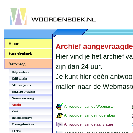
Woordenboek.NU
Home
Archief aangevraagd
Woordenboek
Hier vind je het archief
Aanvraag
zijn dan 24 uur.
Help anderen
Je kunt hier géén antwoo
Zelfbedacht
mailen naar de Webmaste
Alle categorieën
Beknopt overzicht
Nieuwe aanvraag
Archief
Antwoorden van de Webmaster
Zoek
Antwoorden van de moderators
Inhoudsopgave
Antwoorden van de aanvrager
Forumgebruikers
Thema