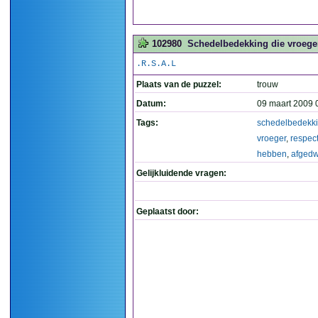
102980
Schedelbedekking die vroege
.R.S.A.L
Plaats van de puzzel:
trouw
Datum:
09 maart 2009 
Tags:
schedelbedekk
vroeger
,
respec
hebben
,
afged
Gelijkluidende vragen:
Geplaatst door: