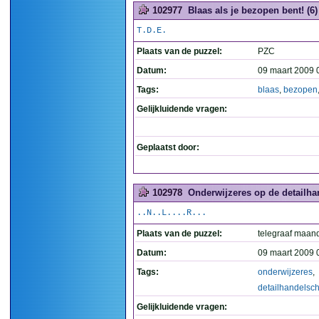
102977
Blaas als je bezopen bent! (6)
T.D.E.
Plaats van de puzzel:
PZC
Datum:
09 maart 2009 
Tags:
blaas
,
bezopen
Gelijkluidende vragen:
Geplaatst door:
102978
Onderwijzeres op de detailha
..N..L....R...
Plaats van de puzzel:
telegraaf maan
Datum:
09 maart 2009 
Tags:
onderwijzeres
,
detailhandelsc
Gelijkluidende vragen: