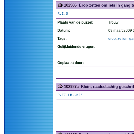
102986
Erop zetten om iets in gang te
R.I.S
Plaats van de puzzel:
Trouw
Datum:
09 maart 2009 
Tags:
erop
,
zetten
,
ga
Gelijkluidende vragen:
Geplaatst door:
102987a
Klein, raadselachtig geschrift
P.ZZ.LB..KJE