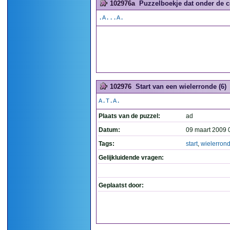
102976a
Puzzelboekje dat onder de co
.A...A.
102976
Start van een wielerronde (6)
A.T.A.
Plaats van de puzzel:
ad
Datum:
09 maart 2009 
Tags:
start
,
wielerron
Gelijkluidende vragen:
Geplaatst door: