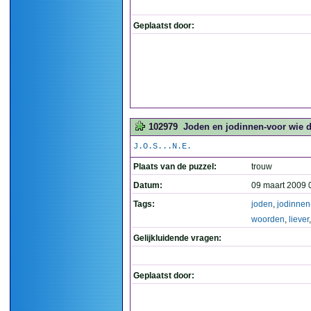
Geplaatst door:
102979
Joden en jodinnen-voor wie d
J.O.S...N.E.
Plaats van de puzzel:
trouw
Datum:
09 maart 2009 
Tags:
joden
,
jodinnen
woorden
,
liever
Gelijkluidende vragen:
Geplaatst door: