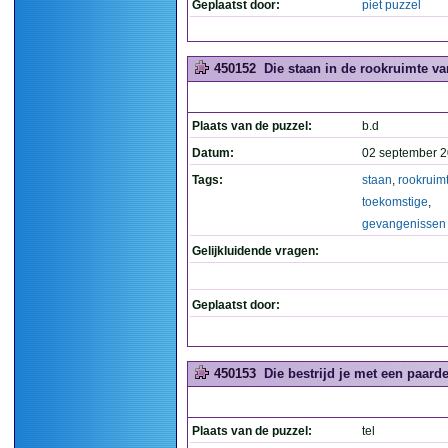
Geplaatst door:
piet puzzel
450152
Die staan in de rookruimte v
Plaats van de puzzel:
b.d
Datum:
02 september 2
Tags:
staan
,
rookruim
toekomstige
,
gevangenissen
Gelijkluidende vragen:
Geplaatst door:
450153
Die bestrijd je met een paard
Plaats van de puzzel:
tel