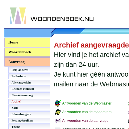
Woordenboek.NU
Home
Archief aangevraagd
Woordenboek
Hier vind je het archief
Aanvraag
zijn dan 24 uur.
Help anderen
Je kunt hier géén antwoo
Zelfbedacht
mailen naar de Webmaste
Alle categorieën
Beknopt overzicht
Nieuwe aanvraag
Archief
Antwoorden van de Webmaster
Zoek
Antwoorden van de moderators
Inhoudsopgave
Antwoorden van de aanvrager
Forumgebruikers
Thema