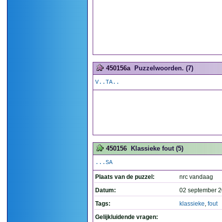
450156a
Puzzelwoorden. (7)
V..TA..
450156
Klassieke fout (5)
...SA
Plaats van de puzzel:
nrc vandaag
Datum:
02 september 2
Tags:
klassieke
,
fout
Gelijkluidende vragen: