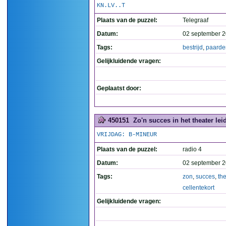
KN.LV..T
Plaats van de puzzel:
Telegraaf
Datum:
02 september 2
Tags:
bestrijd
,
paarde
Gelijkluidende vragen:
Geplaatst door:
450151
Zo'n succes in het theater leid
VRIJDAG: B-MINEUR
Plaats van de puzzel:
radio 4
Datum:
02 september 2
Tags:
zon
,
succes
,
the
cellentekort
Gelijkluidende vragen: