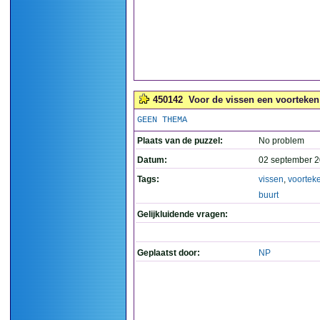
450142
Voor de vissen een voorteken d
GEEN THEMA
Plaats van de puzzel:
No problem
Datum:
02 september 2
Tags:
vissen
,
voortek
buurt
Gelijkluidende vragen:
Geplaatst door:
NP