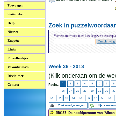
Antwoorden van alle andere puzzelaars
Toevoegen
Statistieken
Help
Zoek in puzzelwoordaa
Nieuws
Voer een trefwoord in en kies de gewenste zoekpla
Enquête
Links
Puzzelboekjes
Week 36 - 2013
Vakantiefoto's
(Klik onderaan om de wee
Disclaimer
1
2
3
4
5
6
7
8
Contact
Pagina:
26
27
28
29
30
31
32
33
51
52
53
54
55
56
57
58
59
Zoek overige vragen
Lijst vernieu
450137
De hoofdpersoon van 'Alleen 