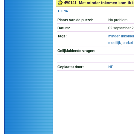
450141
Met minder inkomen kom ik in
THEMA
Plaats van de puzzel:
No problem
Datum:
02 september 2
Tags:
minder
,
inkome
moeilijk
,
parket
Gelijkluidende vragen:
Geplaatst door:
NP