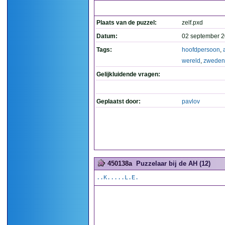
Plaats van de puzzel:
zelf.pxd
Datum:
02 september 2
Tags:
hoofdpersoon
,
wereld
,
zweden
Gelijkluidende vragen:
Geplaatst door:
pavlov
450138a
Puzzelaar bij de AH (12)
..K.....L.E.