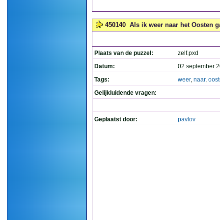
450140
Als ik weer naar het Oosten ga
Plaats van de puzzel:
zelf.pxd
Datum:
02 september 2
Tags:
weer
,
naar
,
oos
Gelijkluidende vragen:
Geplaatst door:
pavlov