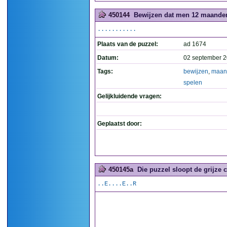
450144
Bewijzen dat men 12 maanden
...........
Plaats van de puzzel:
ad 1674
Datum:
02 september 2
Tags:
bewijzen
,
maan
spelen
Gelijkluidende vragen:
Geplaatst door:
450145a
Die puzzel sloopt de grijze ce
..E....E..R