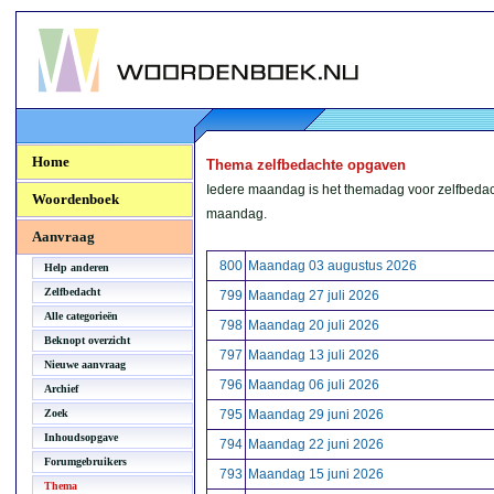
Woordenboek.NU
Home
Thema zelfbedachte opgaven
Iedere maandag is het themadag voor zelfbedac
Woordenboek
maandag.
Aanvraag
800
Maandag 03 augustus 2026
Help anderen
Zelfbedacht
799
Maandag 27 juli 2026
Alle categorieën
798
Maandag 20 juli 2026
Beknopt overzicht
797
Maandag 13 juli 2026
Nieuwe aanvraag
796
Maandag 06 juli 2026
Archief
Zoek
795
Maandag 29 juni 2026
Inhoudsopgave
794
Maandag 22 juni 2026
Forumgebruikers
793
Maandag 15 juni 2026
Thema