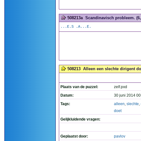
508213a
Scandinavisch probleem. (6,
...E.S .A...E.
508213
Alleen een slechte dirigent doe
Plaats van de puzzel:
zelf.pxd
Datum:
30 juni 2014 00
Tags:
alleen
,
slechte
,
doet
Gelijkluidende vragen:
Geplaatst door:
pavlov