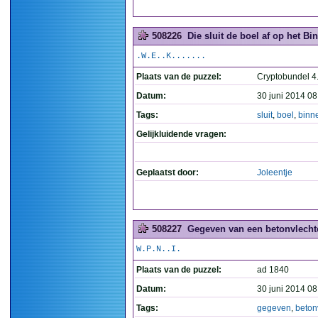
508226
Die sluit de boel af op het Bi
.W.E..K.......
Plaats van de puzzel:
Cryptobundel 4.
Datum:
30 juni 2014 08
Tags:
sluit
,
boel
,
binn
Gelijkluidende vragen:
Geplaatst door:
Joleentje
508227
Gegeven van een betonvlechte
W.P.N..I.
Plaats van de puzzel:
ad 1840
Datum:
30 juni 2014 08
Tags:
gegeven
,
beton