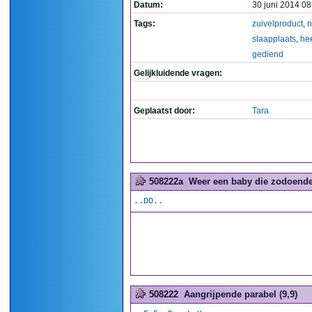
Datum:
30 juni 2014 08
Tags:
zuivelproduct
,
n
slaapplaats
,
hee
gediend
Gelijkluidende vragen:
Geplaatst door:
Tara
508222a
Weer een baby die zodoende 
..DO..
508222
Aangrijpende parabel (9,9)