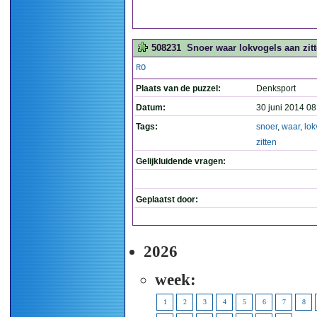
508231
Snoer waar lokvogels aan zitt
RO
Plaats van de puzzel:
Denksport
Datum:
30 juni 2014 08
Tags:
snoer
,
waar
,
lok
zitten
Gelijkluidende vragen:
Geplaatst door:
2026
week:
1
2
3
4
5
6
7
8