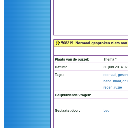
508219
Normaal gesproken niets aan d
Plaats van de puzzel:
Thema *
Datum:
30 juni 2014 07
Tags:
normaal
,
gespr
hand
,
maar
,
dru
reden
,
ruzie
Gelijkluidende vragen:
Geplaatst door:
Leo