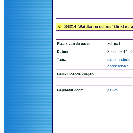
508214
Wat Sanne schreef klinkt nu al
Plaats van de puzzel:
zelf.pxd
Datum:
30 juni 2014 00
Tags:
sanne
,
schreef
,
escortservice
Gelijkluidende vragen:
Geplaatst door:
pavlov