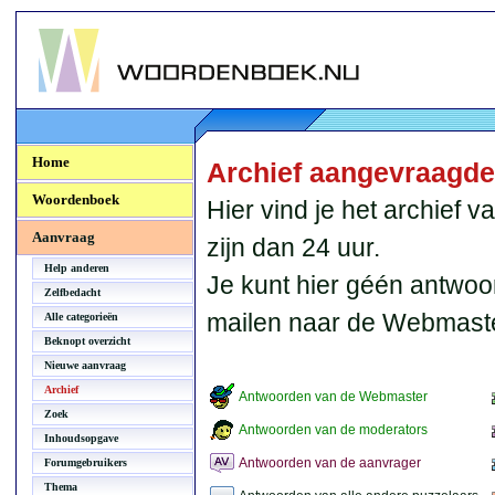
Woordenboek.NU
Home
Archief aangevraagd
Woordenboek
Hier vind je het archief
Aanvraag
zijn dan 24 uur.
Help anderen
Je kunt hier géén antwoo
Zelfbedacht
mailen naar de Webmaste
Alle categorieën
Beknopt overzicht
Nieuwe aanvraag
Archief
Antwoorden van de Webmaster
Zoek
Antwoorden van de moderators
Inhoudsopgave
Antwoorden van de aanvrager
Forumgebruikers
Thema