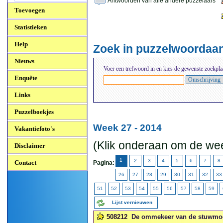
Antwoorden van alle andere puzzelaars
Toevoegen
Statistieken
Help
Zoek in puzzelwoordaa
Nieuws
Voer een trefwoord in en kies de gewenste zoekpla
Enquête
Links
Puzzelboekjes
Week 27 - 2014
Vakantiefoto's
(Klik onderaan om de wee
Disclaimer
1
2
3
4
5
6
7
8
Contact
Pagina:
26
27
28
29
30
31
32
33
51
52
53
54
55
56
57
58
59
Lijst vernieuwen
508212
De ommekeer van de stuwmoe