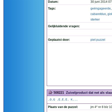
Datum:
30 juni 2014 07
Tags:
geëngageerde
,
cabaretduo
,
gis
sterker
Gelijkluidende vragen:
Geplaatst door:
piet puzzel
508221
Zuivelproduct dat net als slaa
.O.G .E.E.E. K...
Plaats van de puzzel:
jm 4* nr 8 blz 1