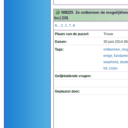
508225
Ze ontkennen de mogelijkheid
bv.) (10)
N..I.I.T.N
Plaats van de puzzel:
Trouw
Datum:
30 juni 2014 08
Tags:
ontkennen
,
mog
enige
,
fundame
waarheid
,
stude
lid
,
corps
Gelijkluidende vragen:
Geplaatst door: