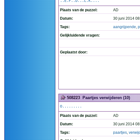
..E.F..D...L.K....
Plaats van de puzzel:
AD
Datum:
30 juni 2014 08
Tags:
aangrijpende
,
p
Gelijkluidende vragen:
Geplaatst door:
508223
Paartjes verwijderen (10)
O.........
Plaats van de puzzel:
AD
Datum:
30 juni 2014 08
Tags:
paartjes
,
verwij