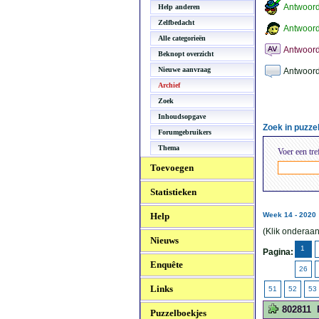
Antwoor
Help anderen
Zelfbedacht
Antwoord
Alle categorieën
Antwoord
Beknopt overzicht
Nieuwe aanvraag
Antwoord
Archief
Zoek
Inhoudsopgave
Zoek in puzz
Forumgebruikers
Thema
Voer een tre
Toevoegen
Statistieken
Help
Week 14 - 2020
(Klik onderaan
Nieuws
1
Pagina:
Enquête
26
Links
51
52
53
802811
Puzzelboekjes