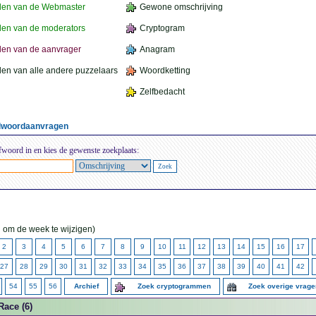
den van de Webmaster
Gewone omschrijving
en van de moderators
Cryptogram
en van de aanvrager
Anagram
en van alle andere puzzelaars
Woordketting
Zelfbedacht
elwoordaanvragen
fwoord in en kies de gewenste zoekplaats:
 om de week te wijzigen)
2
3
4
5
6
7
8
9
10
11
12
13
14
15
16
17
27
28
29
30
31
32
33
34
35
36
37
38
39
40
41
42
54
55
56
Archief
Zoek cryptogrammen
Zoek overige vrag
Race (6)