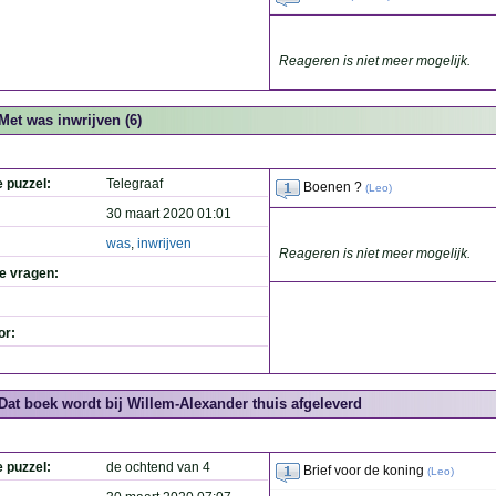
Reageren is niet meer mogelijk.
Met was inwrijven (6)
e puzzel:
Telegraaf
Boenen ?
(
Leo
)
30 maart 2020 01:01
was
,
inwrijven
Reageren is niet meer mogelijk.
de vragen:
or:
Dat boek wordt bij Willem-Alexander thuis afgeleverd
e puzzel:
de ochtend van 4
Brief voor de koning
(
Leo
)