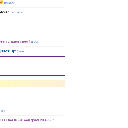
(
zwaluw
)
oemen
(
zwaluw
)
 Geen vragen meer?
(
Leo
)
[802813]
?
(
Leo
)
Leo
)
maar het is wel een goed idee
(
Leo
)