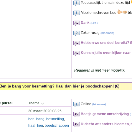
Toepasselijk thema in deze tijd
Mooi omschreven Leo
bl
Dank
(
Leo
)
Zeker rustig
(
bloemen
)
Hebben we ons doel bereikt?
Kunnen jullie even kijken naar
Reageren is niet meer mogelijk.
Ben je bang voor besmetting? Haal dan hier je boodschappen! (6)
e puzzel:
Thema :-)
Online
(
bloemen
)
30 maart 2020 08:25
Beetje gemene omschrijving
(
ben
,
bang
,
besmetting
,
Ik dacht wat anders bloemen, 
haal
,
hier
,
boodschappen