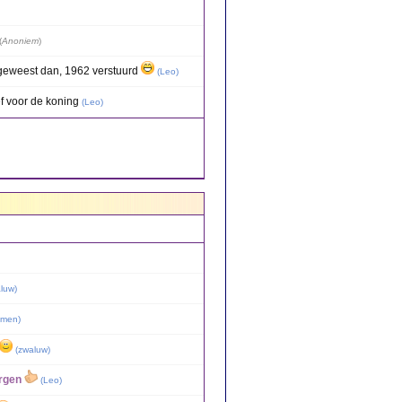
(
Anoniem
)
geweest dan, 1962 verstuurd
(
Leo
)
ef voor de koning
(
Leo
)
luw
)
emen
)
(
zwaluw
)
orgen
(
Leo
)