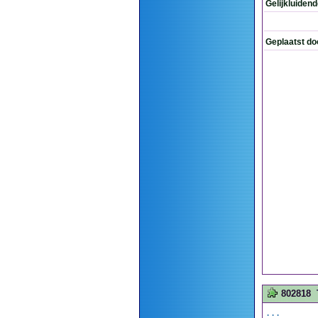
Gelijkluiden
Geplaatst do
802818
...