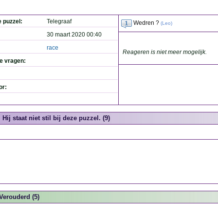
e puzzel:
Telegraaf
Wedren ?
(
Leo
)
30 maart 2020 00:40
race
Reageren is niet meer mogelijk.
de vragen:
or:
Hij staat niet stil bij deze puzzel. (9)
Verouderd (5)