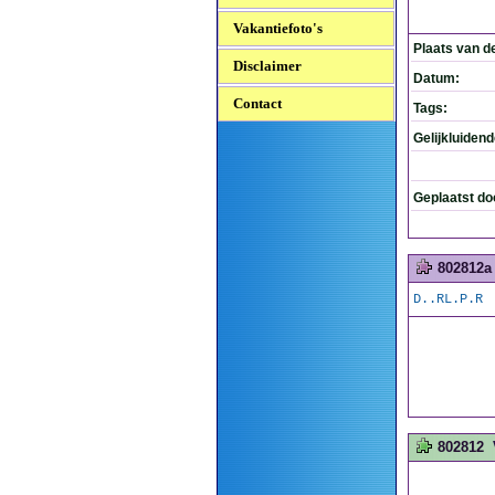
Vakantiefoto's
Plaats van d
Disclaimer
Datum:
Contact
Tags:
Gelijkluiden
Geplaatst do
802812a
D..RL.P.R
802812