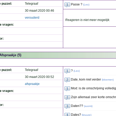
e puzzel:
Telegraaf
Passe ?
(
Leo
)
30 maart 2020 00:46
verouderd
Reageren is niet meer mogelijk.
de vragen:
or:
Afspraakje (5)
e puzzel:
Telegraaf
?
(
Leo
)
30 maart 2020 00:52
Date, kom niet verder
(
bloemen
)
afspraakje
Mod: is de omschrijving volledig
de vragen:
Zojn allemaal zeer korte omschri
or:
Daten??
(
suomi
)
Dates?
(
kruuze
)