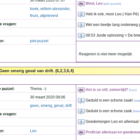
30 maart 2020 07:07
Mooi, Leo
(
piet puzzel
)
boek
,
willem-alexander
,
Heb ik ook, mooi Leo.( Han Pé)
thuis
,
afgeleverd
de vragen:
Wel een beetje lang onderweg 
08:53 Juiste oplossing = De bri
or:
piet puzzel
Reageren is niet meer mogelijk.
Geen smerig geval van drift. (6,2,3,6,4)
e puzzel:
Thema :-)
Het is zo stil: zomertijd?
(
Leo
)
30 maart 2020 08:06
Geduld is een schone zaak!
(
zwa
geen
,
smerig
,
geval
,
drift
Geduld is een schone zaak
(
blo
de vragen:
Goedemorgen Leo en allemaal
or:
Leo
Proficiat allemaal en goedem