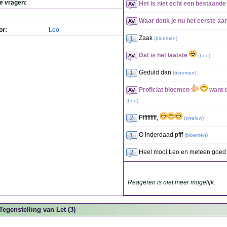
de vragen:
Het is niet echt een bestaande
Waar denk je nu het eerste aan
or:
Leo
Zaak
(
bloemen
)
Dat is het laatste
(
Leo
)
Geduld dan
(
bloemen
)
Proficiat bloemen
want d
(
Leo
)
Pfffffffff,
(
zwaluw
)
O inderdaad pfff
(
bloemen
)
Heel mooi Leo en meteen goed
Reageren is niet meer mogelijk.
Tegenstelling van Let (3)