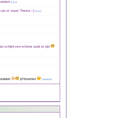
 winkel
(
Leo
)
 als er staat: Thema :-)
(
Leo
)
at schijnt een schone zaak te zijn
 wakker
pf bloemen
(
zwaluw
)