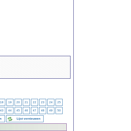
18
19
20
21
22
23
24
25
43
44
45
46
47
48
49
50
en
Lijst vernieuwen