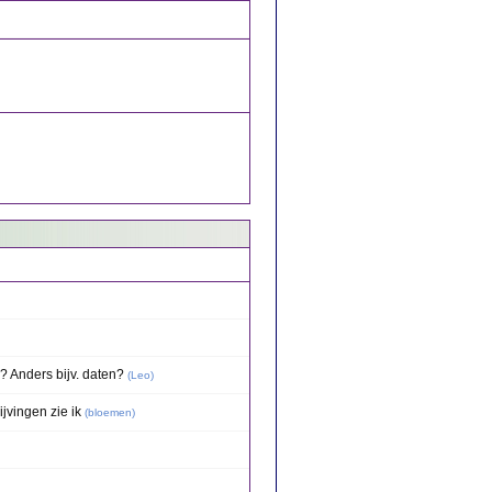
? Anders bijv. daten?
(
Leo
)
jvingen zie ik
(
bloemen
)