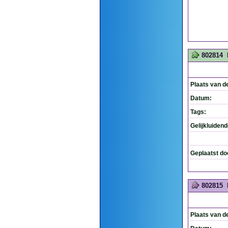
802814
Plaats van d
Datum:
Tags:
Gelijkluiden
Geplaatst do
802815
Plaats van d