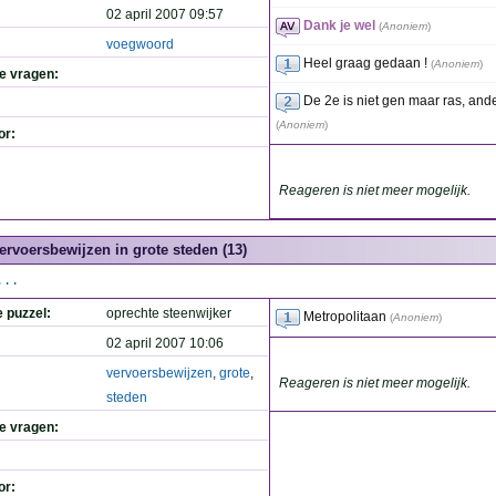
02 april 2007 09:57
Dank je wel
(
Anoniem
)
voegwoord
Heel graag gedaan !
(
Anoniem
)
de vragen:
De 2e is niet gen maar ras, and
(
Anoniem
)
or:
Reageren is niet meer mogelijk.
ervoersbewijzen in grote steden (13)
...
e puzzel:
oprechte steenwijker
Metropolitaan
(
Anoniem
)
02 april 2007 10:06
vervoersbewijzen
,
grote
,
Reageren is niet meer mogelijk.
steden
de vragen:
or: