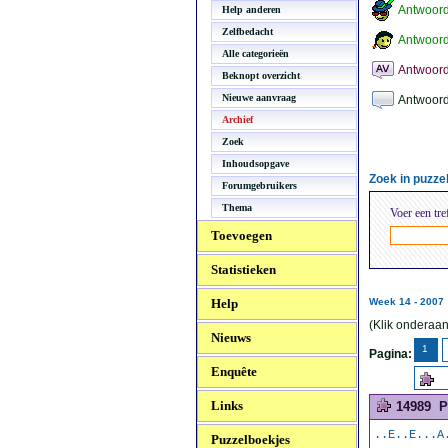
Antwoor
Help anderen
Zelfbedacht
Antwoord
Alle categorieën
Antwoord
Beknopt overzicht
Nieuwe aanvraag
Antwoord
Archief
Zoek
Inhoudsopgave
Zoek in puzz
Forumgebruikers
Thema
Voer een tre
Toevoegen
Statistieken
Help
Week 14 - 2007
(Klik onderaan
Nieuws
1
Pagina:
Enquête
Links
14989
P
..E..E...A
Puzzelboekjes