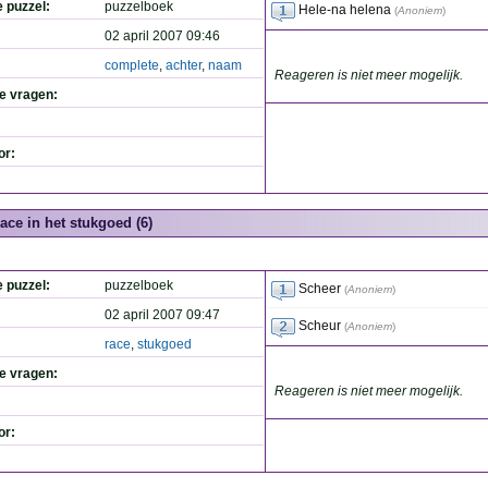
e puzzel:
puzzelboek
Hele-na helena
(
Anoniem
)
02 april 2007 09:46
complete
,
achter
,
naam
Reageren is niet meer mogelijk.
de vragen:
or:
ace in het stukgoed (6)
e puzzel:
puzzelboek
Scheer
(
Anoniem
)
02 april 2007 09:47
Scheur
(
Anoniem
)
race
,
stukgoed
de vragen:
Reageren is niet meer mogelijk.
or: