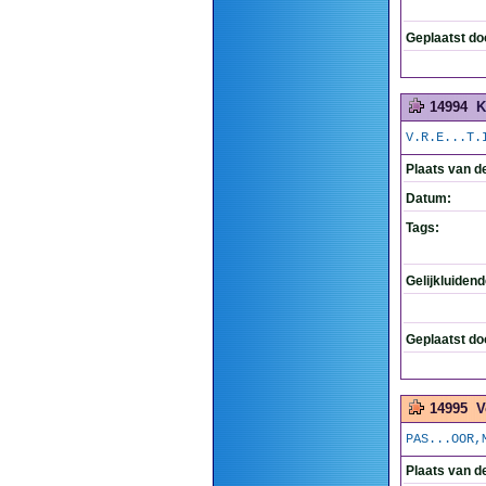
Geplaatst do
14994
K
V.R.E...T.
Plaats van d
Datum:
Tags:
Gelijkluiden
Geplaatst do
14995
V
PAS...OOR,
Plaats van d