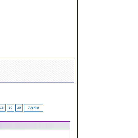
18
19
20
Archief