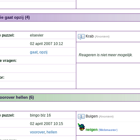
ie gaat opzij (4)
e puzzel:
elsevier
Krab
(
Anoniem
)
02 april 2007 10:12
gaat
,
opzij
Reageren is niet meer mogelijk.
de vragen:
or:
oorover hellen (6)
e puzzel:
bingo blz 16
Buigen
(
Anoniem
)
02 april 2007 10:15
neigen
(
Webmaster
)
voorover
,
hellen