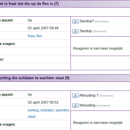
et is fraai dat die op de fles is (7)
e puzzel:
hp
Sierdop?
(
Anoniem
)
02 april 2007 09:48
Sierdop
(
Anoniem
)
fraai
,
fles
de vragen:
Reageren is niet meer mogelijk.
or:
orting die soldaten te wachten staat (9)
e puzzel:
hp
Afhouding ?
(
Anoniem
)
02 april 2007 09:52
Inhouding
(
Anoniem
)
korting
,
soldaten
,
wachten
,
staat
Reageren is niet meer mogelijk.
de vragen: