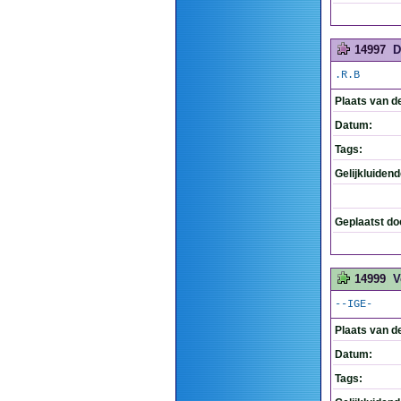
14997
D
.R.B
Plaats van d
Datum:
Tags:
Gelijkluiden
Geplaatst do
14999
V
--IGE-
Plaats van d
Datum:
Tags: