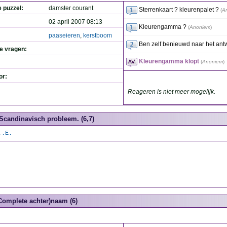
e puzzel:
damster courant
Sterrenkaart ? kleurenpalet ?
(
A
02 april 2007 08:13
Kleurengamma ?
(
Anoniem
)
paaseieren
,
kerstboom
Ben zelf benieuwd naar het antw
de vragen:
Kleurengamma klopt
(
Anoniem
)
or:
Reageren is niet meer mogelijk.
Scandinavisch probleem. (6,7)
..E.
Complete achter)naam (6)