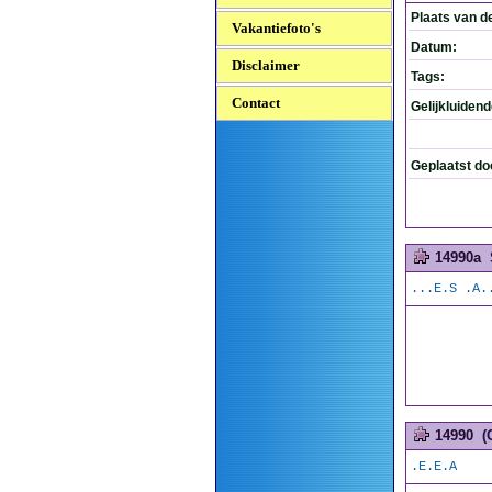
Plaats van d
Vakantiefoto's
Datum:
Disclaimer
Tags:
Contact
Gelijkluiden
Geplaatst do
14990a
...E.S .A.
14990
(
.E.E.A