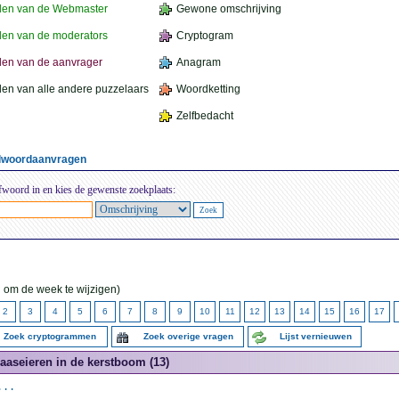
den van de Webmaster
Gewone omschrijving
en van de moderators
Cryptogram
en van de aanvrager
Anagram
en van alle andere puzzelaars
Woordketting
Zelfbedacht
elwoordaanvragen
fwoord in en kies de gewenste zoekplaats:
 om de week te wijzigen)
2
3
4
5
6
7
8
9
10
11
12
13
14
15
16
17
Zoek cryptogrammen
Zoek overige vragen
Lijst vernieuwen
aaseieren in de kerstboom (13)
...