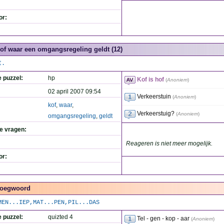
or:
of waar een omgangsregeling geldt (12)
I.
e puzzel:
hp
Kof is hof
(
Anoniem
)
02 april 2007 09:54
Verkeerstuin
(
Anoniem
)
kof
,
waar
,
Verkeerstuig?
(
Anoniem
)
omgangsregeling
,
geldt
de vragen:
Reageren is niet meer mogelijk.
or:
oegwoord
MEN...IEP,MAT...PEN,PIL...DAS
e puzzel:
quizted 4
Tel - gen - kop - aar
(
Anoniem
)