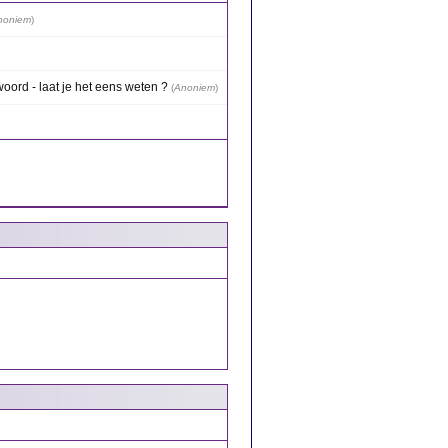
noniem
)
oord - laat je het eens weten ?
(
Anoniem
)