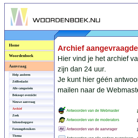
Woordenboek.NU
Home
Archief aangevraagd
Woordenboek
Hier vind je het archief
Aanvraag
zijn dan 24 uur.
Help anderen
Je kunt hier géén antwoo
Zelfbedacht
mailen naar de Webmaste
Alle categorieën
Beknopt overzicht
Nieuwe aanvraag
Archief
Antwoorden van de Webmaster
Zoek
Antwoorden van de moderators
Inhoudsopgave
Antwoorden van de aanvrager
Forumgebruikers
Thema