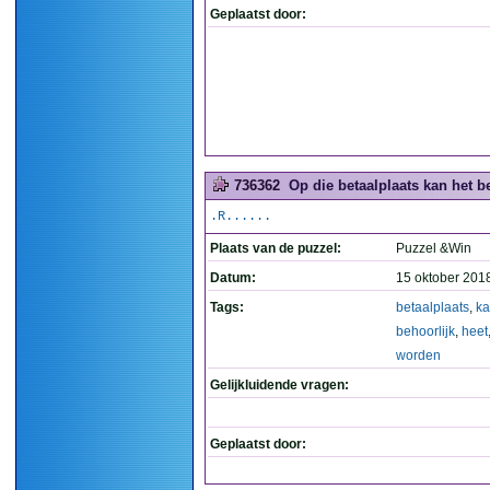
Geplaatst door:
736362
Op die betaalplaats kan het b
.R......
Plaats van de puzzel:
Puzzel &Win
Datum:
15 oktober 201
Tags:
betaalplaats
,
k
behoorlijk
,
heet
worden
Gelijkluidende vragen:
Geplaatst door: