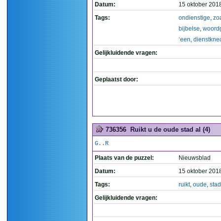
Datum:
15 oktober 201
Tags:
ondienstige
,
zo
bijbelse
,
woord
‘een
,
dienstkne
Gelijkluidende vragen:
Geplaatst door:
736356
Ruikt u de oude stad al (4)
G..R
Plaats van de puzzel:
Nieuwsblad
Datum:
15 oktober 201
Tags:
ruikt
,
oude
,
stad
Gelijkluidende vragen: