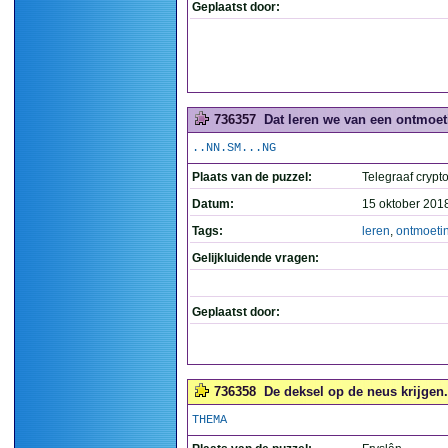
Geplaatst door:
736357
Dat leren we van een ontmoeti
..NN.SM...NG
Plaats van de puzzel:
Telegraaf crypto
Datum:
15 oktober 201
Tags:
leren
,
ontmoeti
Gelijkluidende vragen:
Geplaatst door:
736358
De deksel op de neus krijgen. 
THEMA