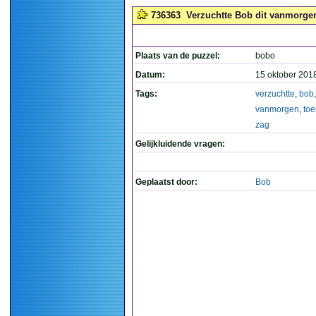
736363
Verzuchtte Bob dit vanmorgen,
Plaats van de puzzel:
bobo
Datum:
15 oktober 201
Tags:
verzuchtte
,
bob
,
vanmorgen
,
toe
zag
Gelijkluidende vragen:
Geplaatst door:
Bob