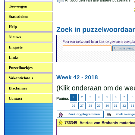
Antwoorden van alle andere puzzelaars
Toevoegen
Statistieken
Help
Zoek in puzzelwoordaa
Nieuws
Voer een trefwoord in en kies de gewenste zoekpla
Enquête
Links
Puzzelboekjes
Week 42 - 2018
Vakantiefoto's
(Klik onderaan om de wee
Disclaimer
1
2
3
4
5
6
7
8
Contact
Pagina:
26
27
28
29
30
31
32
33
Zoek cryptogrammen
Zoek overig
736349
Actrice van Brabants materiaal