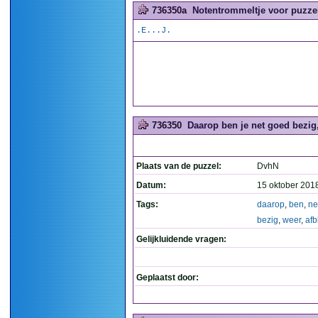
736350a
Notentrommeltje voor puzzel
.E...J.
736350
Daarop ben je net goed bezig,
Plaats van de puzzel:
DvhN
Datum:
15 oktober 201
Tags:
daarop
,
ben
,
ne
bezig
,
weer
,
afb
Gelijkluidende vragen:
Geplaatst door: