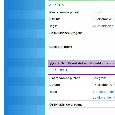
A..R.E.R
Plaats van de puzzel:
Trouw
Datum:
15 oktober 201
Tags:
vruchtafdrijver
Gelijkluidende vragen:
Geplaatst door:
736361
Brandstof uit Noord-Holland g
H..R..MM.R....
Plaats van de puzzel:
Telegraaf
Datum:
15 oktober 201
Tags:
brandstof
,
noor
geldt
,
wondermi
Gelijkluidende vragen: