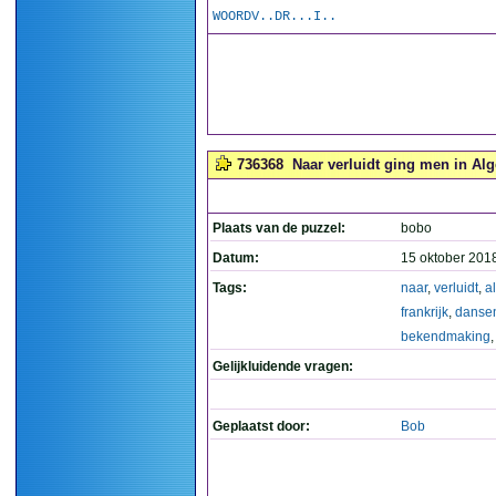
WOORDV..DR...I..
736368
Naar verluidt ging men in Al
Plaats van de puzzel:
bobo
Datum:
15 oktober 201
Tags:
naar
,
verluidt
,
a
frankrijk
,
danse
bekendmaking
Gelijkluidende vragen:
Geplaatst door:
Bob