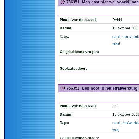
736351
Men gaat hier wel voorbij aan d
Plaats van de puzzel:
DvhN
Datum:
15 oktober 201
Tags:
gaat
,
hier
,
voorb
tekst
Gelijkluidende vragen:
Geplaatst door:
736352
Een noot in het strafwerktuig 
Plaats van de puzzel:
AD
Datum:
15 oktober 201
Tags:
noot
,
strafwerkt
weg
Gelijkluidende vragen: