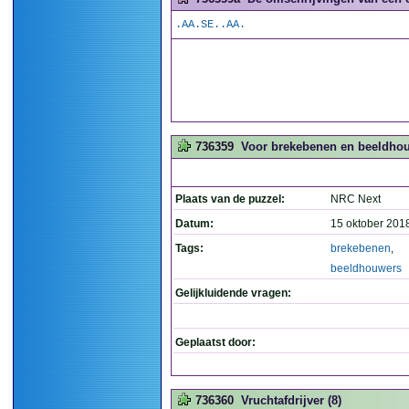
.AA.SE..AA.
736359
Voor brekebenen en beeldhou
Plaats van de puzzel:
NRC Next
Datum:
15 oktober 201
Tags:
brekebenen
,
beeldhouwers
Gelijkluidende vragen:
Geplaatst door:
736360
Vruchtafdrijver (8)