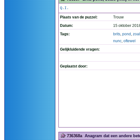
Q.I.
Plaats van de puzzel:
Trouw
Datum:
15 oktober 201
Tags:
brits
,
pond
,
zoa
nunc
,
oftewel
Gelijkluidende vragen:
Geplaatst door:
736368a
Anagram dat een andere betek