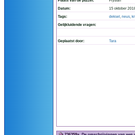
Plaats van de puzzel:
Fryslân
Datum:
15 oktober 201
Tags:
deksel
,
neus
,
kr
Gelijkluidende vragen:
Geplaatst door:
Tara
736359a
De omschrijvingen van een 