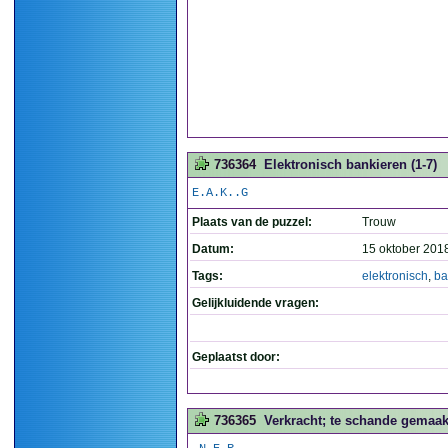
736364
Elektronisch bankieren (1-7)
E.A.K..G
Plaats van de puzzel:
Trouw
Datum:
15 oktober 201
Tags:
elektronisch
,
ba
Gelijkluidende vragen:
Geplaatst door:
736365
Verkracht; te schande gemaakt