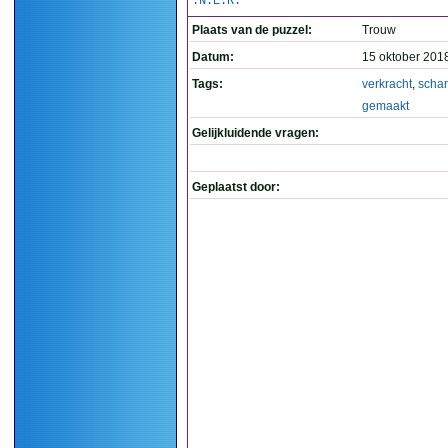
.N.E.R.
Plaats van de puzzel:
Trouw
Datum:
15 oktober 201
Tags:
verkracht
,
scha
gemaakt
Gelijkluidende vragen:
Geplaatst door: