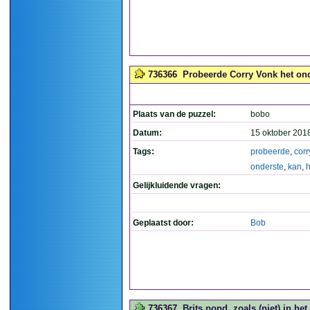
736366
Probeerde Corry Vonk het onde
Plaats van de puzzel:
bobo
Datum:
15 oktober 201
Tags:
probeerde
,
corr
onderste
,
kan
,
Gelijkluidende vragen:
Geplaatst door:
Bob
736367
Brits pond, zoals (niet) in het