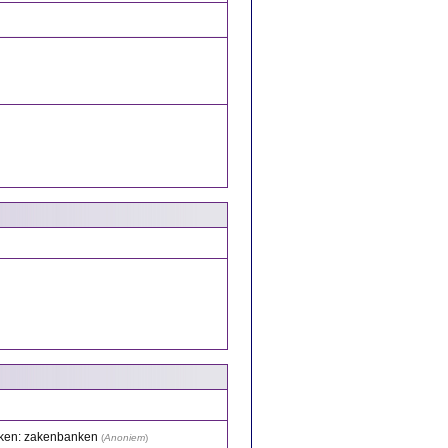
nken: zakenbanken
(
Anoniem
)