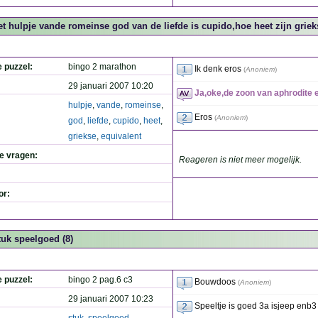
et hulpje vande romeinse god van de liefde is cupido,hoe heet zijn grieks
e puzzel:
bingo 2 marathon
Ik denk eros
(
Anoniem
)
29 januari 2007 10:20
Ja,oke,de zoon van aphrodite 
hulpje
,
vande
,
romeinse
,
Eros
(
Anoniem
)
god
,
liefde
,
cupido
,
heet
,
griekse
,
equivalent
de vragen:
Reageren is niet meer mogelijk.
or:
tuk speelgoed (8)
e puzzel:
bingo 2 pag.6 c3
Bouwdoos
(
Anoniem
)
29 januari 2007 10:23
Speeltje is goed 3a isjeep enb3 