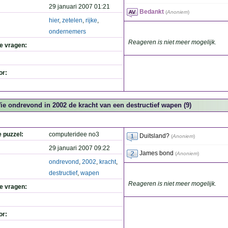
29 januari 2007 01:21
Bedankt
(
Anoniem
)
hier
,
zetelen
,
rijke
,
ondernemers
Reageren is niet meer mogelijk.
de vragen:
or:
ie ondrevond in 2002 de kracht van een destructief wapen (9)
e puzzel:
computeridee no3
Duitsland?
(
Anoniem
)
29 januari 2007 09:22
James bond
(
Anoniem
)
ondrevond
,
2002
,
kracht
,
destructief
,
wapen
Reageren is niet meer mogelijk.
de vragen:
or: