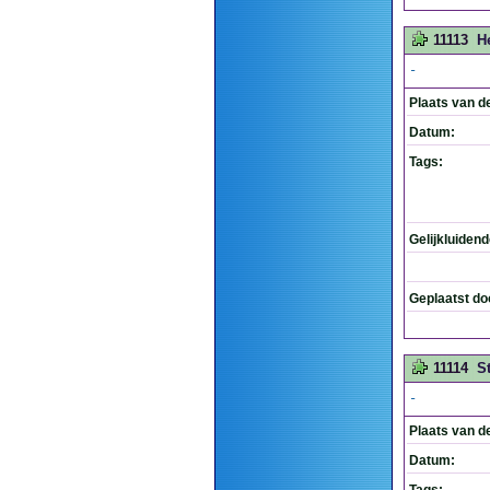
11113
H
-
Plaats van d
Datum:
Tags:
Gelijkluiden
Geplaatst do
11114
S
-
Plaats van d
Datum: