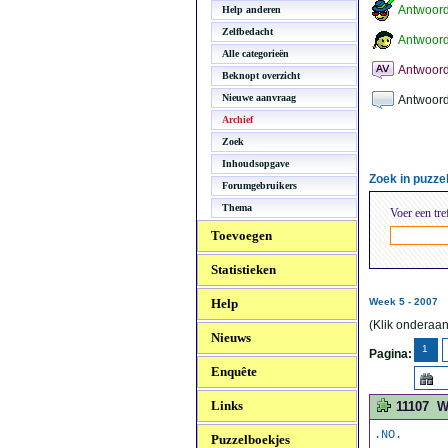
Antwoor
Help anderen
Zelfbedacht
Antwoord
Alle categorieën
Antwoord
Beknopt overzicht
Nieuwe aanvraag
Antwoord
Archief
Zoek
Inhoudsopgave
Zoek in puzz
Forumgebruikers
Thema
Voer een tre
Toevoegen
Statistieken
Help
Week 5 - 2007
(Klik onderaan
Nieuws
1
Pagina:
Enquête
Links
11107
W
.NO.
Puzzelboekjes