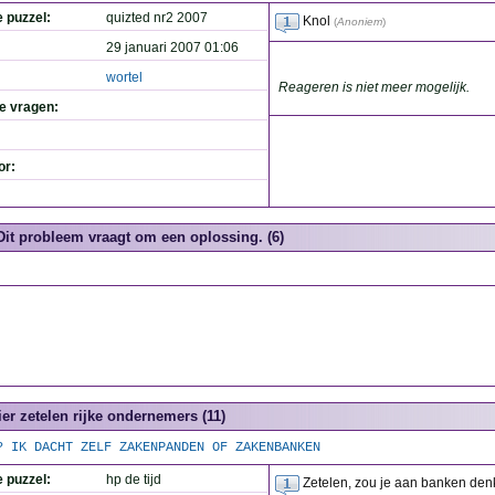
e puzzel:
quizted nr2 2007
Knol
(
Anoniem
)
29 januari 2007 01:06
wortel
Reageren is niet meer mogelijk.
de vragen:
or:
Dit probleem vraagt om een oplossing. (6)
ier zetelen rijke ondernemers (11)
? IK DACHT ZELF ZAKENPANDEN OF ZAKENBANKEN
e puzzel:
hp de tijd
Zetelen, zou je aan banken de