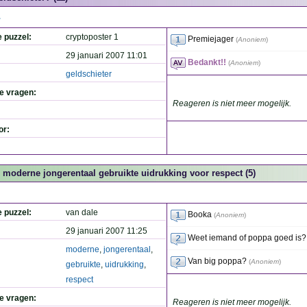
.
e puzzel:
cryptoposter 1
Premiejager
(
Anoniem
)
29 januari 2007 11:01
Bedankt!!
(
Anoniem
)
geldschieter
de vragen:
Reageren is niet meer mogelijk.
or:
n moderne jongerentaal gebruikte uidrukking voor respect (5)
e puzzel:
van dale
Booka
(
Anoniem
)
29 januari 2007 11:25
Weet iemand of poppa goed is?
moderne
,
jongerentaal
,
Van big poppa?
(
Anoniem
)
gebruikte
,
uidrukking
,
respect
de vragen:
Reageren is niet meer mogelijk.