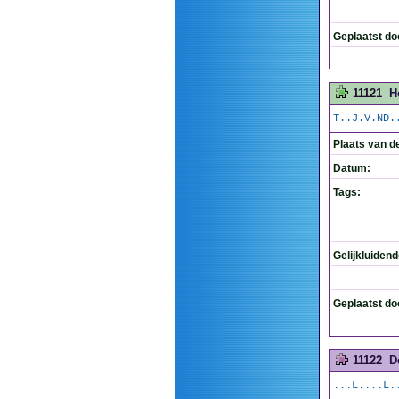
Geplaatst do
11121
H
T..J.V.ND.
Plaats van d
Datum:
Tags:
Gelijkluiden
Geplaatst do
11122
D
...L....L.