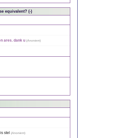
e equivalent? (-)
en ares. dank u
(
Anoniem
)
is stel
(
Anoniem
)