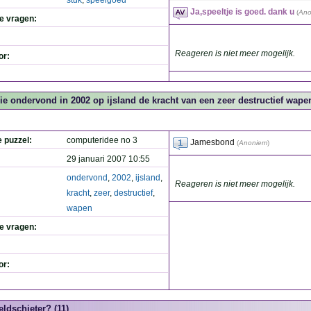
stuk
,
speelgoed
Ja,speeltje is goed. dank u
(
Ano
de vragen:
Reageren is niet meer mogelijk.
or:
ie ondervond in 2002 op ijsland de kracht van een zeer destructief wape
e puzzel:
computeridee no 3
Jamesbond
(
Anoniem
)
29 januari 2007 10:55
ondervond
,
2002
,
ijsland
,
Reageren is niet meer mogelijk.
kracht
,
zeer
,
destructief
,
wapen
de vragen:
or:
eldschieter? (11)