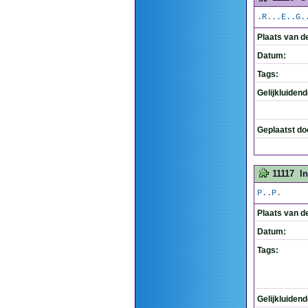
.R...E..G.
Plaats van d
Datum:
Tags:
Gelijkluiden
Geplaatst do
11117
I
P..P.
Plaats van d
Datum:
Tags:
Gelijkluiden