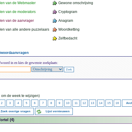
den van de Webmaster
Gewone omschrijving
en van de moderators
Cryptogram
en van de aanvrager
Anagram
en van alle andere puzzelaars
Woordketting
Zelfbedacht
elwoordaanvragen
fwoord in en kies de gewenste zoekplaats:
 om de week te wijzigen)
2
3
4
5
6
7
8
9
10
11
12
13
14
15
16
Arch
Zoek overige vragen
Lijst vernieuwen
ortel (4)