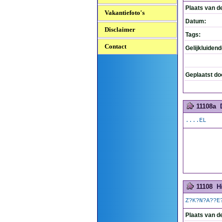
Plaats van d
Vakantiefoto's
Datum:
Disclaimer
Tags:
Contact
Gelijkluiden
Geplaatst do
11108a
....EL
11108
H
Z?K?N?A??E
Plaats van d