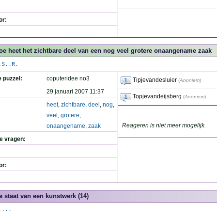
or:
oe heet het zichtbare deel van een nog veel grotere onaangename zaak
.S..R.
e puzzel:
coputeridee no3
Tipjevandesluier
(
Anoniem
)
29 januari 2007 11:37
Topjevandeijsberg
(
Anoniem
)
heet
,
zichtbare
,
deel
,
nog
,
veel
,
grotere
,
Reageren is niet meer mogelijk.
onaangename
,
zaak
de vragen:
or:
e staat van een kunstwerk (14)
....