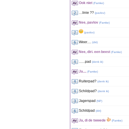
Ook niet
(
Famke
)
....linie ??
(
pavlov
)
Nee, pavlov
(
Famke
)
(
pavlov
)
Weer.....
(
diri
)
Nee, diri. een beest
(
Famke
)
.......pad
(
denk ik
)
Ja....
(
Famke
)
Ruiterpad?
(
denk ik
)
Schildpad?
(
denk ik
)
Jagerspad
(
NP
)
Schildpad
(
diri
)
Ja, di de twwede
(
Famke
)