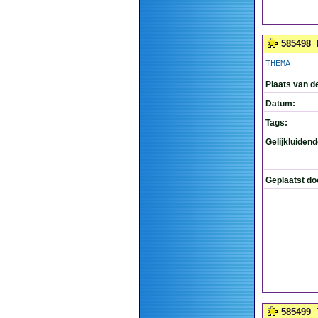
585498
THEMA
Plaats van d
Datum:
Tags:
Gelijkluiden
Geplaatst do
585499