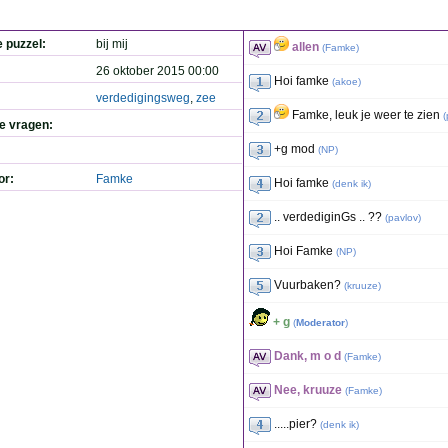
e puzzel:
bij mij
allen
(
Famke
)
26 oktober 2015 00:00
Hoi famke
(
akoe
)
verdedigingsweg
,
zee
Famke, leuk je weer te zien
(
de vragen:
+g mod
(
NP
)
or:
Famke
Hoi famke
(
denk ik
)
.. verdediginGs .. ??
(
pavlov
)
Hoi Famke
(
NP
)
Vuurbaken?
(
kruuze
)
+ g
(
Moderator
)
Dank, m o d
(
Famke
)
Nee, kruuze
(
Famke
)
.....pier?
(
denk ik
)