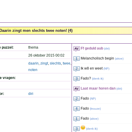
Daarin zingt men slechts twee noten! (4)
e puzzel:
thema
Ff geduld aub
(
diri
)
26 oktober 2015 00:02
Melancholisch begin
(
akoe
)
daarin
,
zingt
,
slechts
,
twee
,
Ik w8 en weet
(
NP
)
noten
de vragen:
Fado?
(
denk ik
)
Laat maar horen dan
(
diri
)
or:
diri
Fado
(
NP
)
Fado
(
kruuze
)
Fado
(
akoe
)
(
denk ik
)