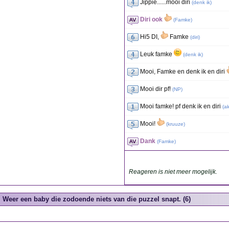
Jippie......mooi diri
(
denk ik
)
Diri ook
(
Famke
)
Hi5 DI,
Famke
(
diri
)
Leuk famke
(
denk ik
)
Mooi, Famke en denk ik en diri
Mooi dir pf!
(
NP
)
Mooi famke! pf denk ik en diri
(
a
Mooi!
(
kruuze
)
Dank
(
Famke
)
Reageren is niet meer mogelijk.
Weer een baby die zodoende niets van die puzzel snapt. (6)