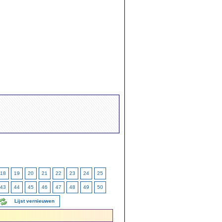
18
19
20
21
22
23
24
25
43
44
45
46
47
48
49
50
Lijst vernieuwen