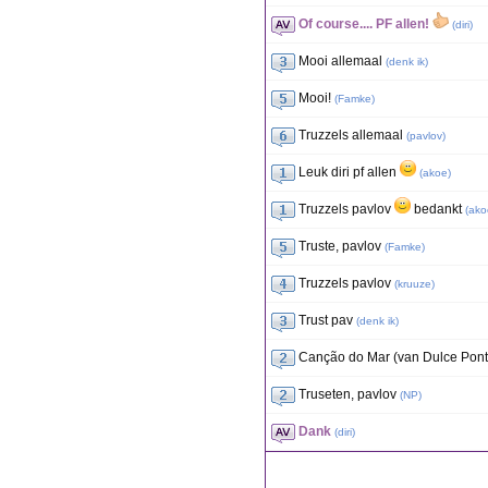
Of course.... PF allen!
(
diri
)
Mooi allemaal
(
denk ik
)
Mooi!
(
Famke
)
Truzzels allemaal
(
pavlov
)
Leuk diri pf allen
(
akoe
)
Truzzels pavlov
bedankt
(
ako
Truste, pavlov
(
Famke
)
Truzzels pavlov
(
kruuze
)
Trust pav
(
denk ik
)
Canção do Mar (van Dulce Ponte
Truseten, pavlov
(
NP
)
Dank
(
diri
)