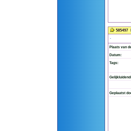
585497
-
Plaats van d
Datum:
Tags:
Gelijkluiden
Geplaatst do