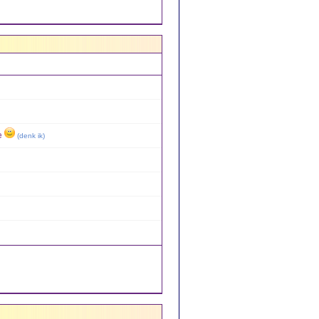
e
(
denk ik
)