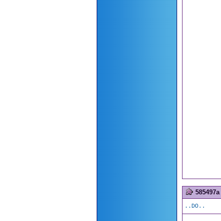
585497a
..DO..