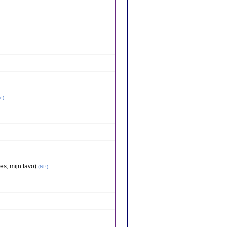
e
)
s, mijn favo)
(
NP
)