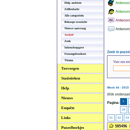
Antwoor
Help anderen
Zelfbedacht
Antwoord
Alle categorieën
Antwoord
Beknopt overzicht
Nieuwe aanvraag
Antwoord
Archief
Zoek
Inhoudsopgave
Zoek in puzz
Forumgebruikers
Thema
Voer een tre
Toevoegen
Statistieken
Help
Week 44 - 2015
(Klik onderaan
Nieuws
1
Pagina:
Enquête
26
Links
51
52
53
585496
Puzzelboekjes