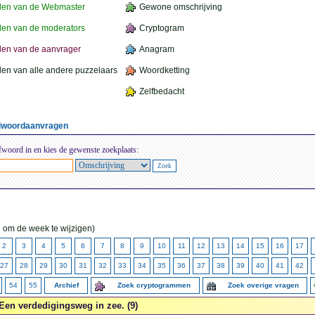
den van de Webmaster
Gewone omschrijving
en van de moderators
Cryptogram
en van de aanvrager
Anagram
en van alle andere puzzelaars
Woordketting
Zelfbedacht
elwoordaanvragen
fwoord in en kies de gewenste zoekplaats:
 om de week te wijzigen)
2
3
4
5
6
7
8
9
10
11
12
13
14
15
16
17
27
28
29
30
31
32
33
34
35
36
37
38
39
40
41
42
54
55
Archief
Zoek cryptogrammen
Zoek overige vragen
Een verdedigingsweg in zee. (9)