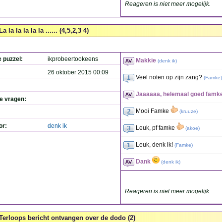
Reageren is niet meer mogelijk.
La la la la la la ...... (4,5,2,3 4)
e puzzel:
ikprobeertookeens
Makkie
(
denk ik
)
26 oktober 2015 00:09
Veel noten op zijn zang?
(
Famke
)
Jaaaaaa, helemaal goed famk
de vragen:
Mooi Famke
(
kruuze
)
or:
denk ik
Leuk, pf famke
(
akoe
)
Leuk, denk ik!
(
Famke
)
Dank
(
denk ik
)
Reageren is niet meer mogelijk.
Terloops bericht ontvangen over de dodo (2)