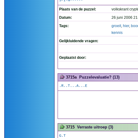
S-I-N------
Plaats van de puzzel:
volkskrant cryp
Datum:
26 juni 2006 21
Tags:
groeit
,
hier
,
bo
kennis
Gelijkluidende vragen:
Geplaatst door:
3715a
Puzzelevaluatie? (13)
.R..T...A...E
3715
Verraste uitroep (3)
G.T