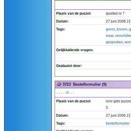
Plaats van de puzzel:
quizted nr 7
Datum:
27 juni 2006 21
Tags:
grens
,
tussen
,
g
waar
,
verschill
gesproken
,
wor
Gelijkluidende vragen:
Geplaatst door:
3723
Bestelformulier (9)
.....O...
Plaats van de puzzel:
ncrv gids puzzel
3
Datum:
27 juni 2006 21
Tags:
bestelformulier