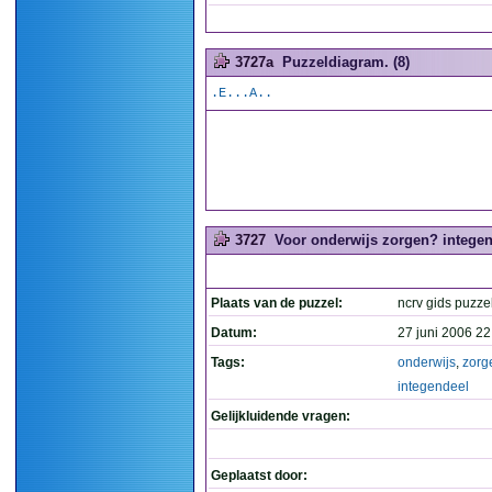
3727a
Puzzeldiagram. (8)
.E...A..
3727
Voor onderwijs zorgen? integend
Plaats van de puzzel:
ncrv gids puzze
Datum:
27 juni 2006 22
Tags:
onderwijs
,
zorg
integendeel
Gelijkluidende vragen:
Geplaatst door: