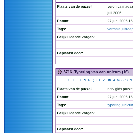
Plaats van de puzzel:
veronica magazi
juli 2006
Datum:
27 juni 2006 16
Tags:
verraste
,
uitroe
Gelijkluidende vragen:
Geplaatst door:
3716
Typering van een unicum (16)
.....K.H...E.S.P (HET ZIJN 4 WOORDEN
Plaats van de puzzel:
ncrv gids puzze
Datum:
27 juni 2006 16
Tags:
typering
,
unicu
Gelijkluidende vragen:
Geplaatst door: