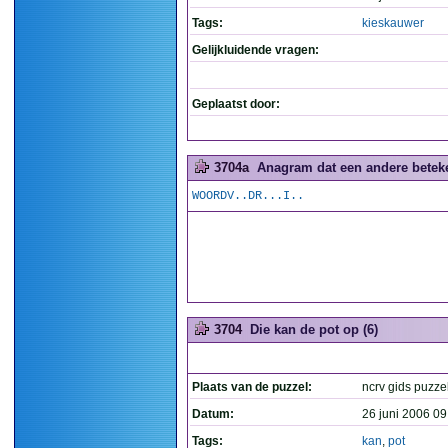
Tags:
kieskauwer
Gelijkluidende vragen:
Geplaatst door:
3704a
Anagram dat een andere beteken
WOORDV..DR...I..
3704
Die kan de pot op (6)
Plaats van de puzzel:
ncrv gids puzze
Datum:
26 juni 2006 09
Tags:
kan
,
pot