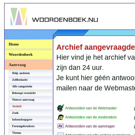
Woordenboek.NU
Home
Archief aangevraagd
Woordenboek
Hier vind je het archief
Aanvraag
zijn dan 24 uur.
Help anderen
Je kunt hier géén antwoo
Zelfbedacht
mailen naar de Webmaste
Alle categorieën
Beknopt overzicht
Nieuwe aanvraag
Archief
Antwoorden van de Webmaster
Zoek
Antwoorden van de moderators
Inhoudsopgave
Antwoorden van de aanvrager
Forumgebruikers
Thema