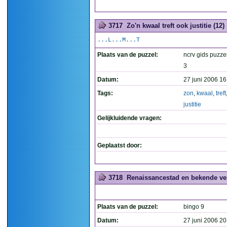
3717
Zo'n kwaal treft ook justitie (12)
...L...M...T
Plaats van de puzzel:
ncrv gids puzzel
3
Datum:
27 juni 2006 16
Tags:
zon
,
kwaal
,
treft
justitie
Gelijkluidende vragen:
Geplaatst door:
3718
Renaissancestad en bekende ve
Plaats van de puzzel:
bingo 9
Datum:
27 juni 2006 20