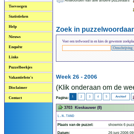
Antwoorden van alle andere puzzelaars
Toevoegen
Statistieken
Help
Zoek in puzzelwoordaa
Nieuws
Voer een trefwoord in en kies de gewenste zoekpla
Enquête
Links
Puzzelboekjes
Week 26 - 2006
Vakantiefoto's
(Klik onderaan om de wee
Disclaimer
1
2
3
4
5
Archief
Contact
Pagina:
3703
Kieskauwer (8)
L.N.TAND
Plaats van de puzzel:
showmix 6 puzz
Datum:
26 juni 2006 09