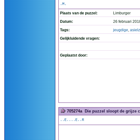
.M.
Plaats van de puzzel:
Limburger
Datum:
26 februari 201
Tags:
jeugdige
,
asiel
Gelijkluidende vragen:
Geplaatst door:
705274a
Die puzzel sloopt de grijze ce
..E....E..R