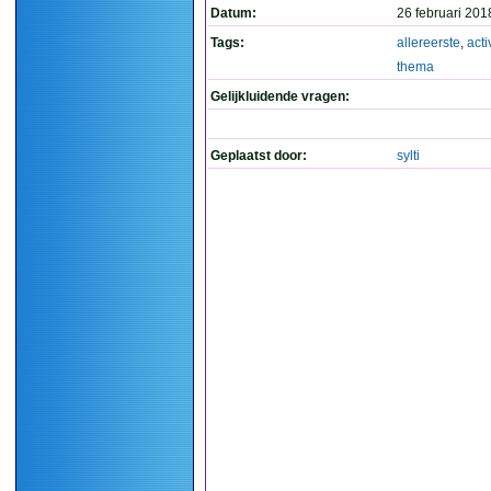
Datum:
26 februari 201
Tags:
allereerste
,
activ
thema
Gelijkluidende vragen:
Geplaatst door:
sylti