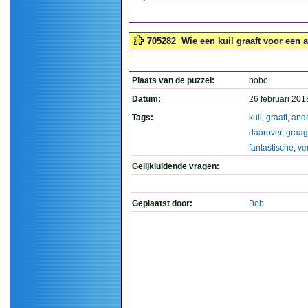
705282
Wie een kuil graaft voor een a
Plaats van de puzzel:
bobo
Datum:
26 februari 201
Tags:
kuil
,
graaft
,
and
daarover
,
graag
fantastische
,
ve
Gelijkluidende vragen:
Geplaatst door:
Bob