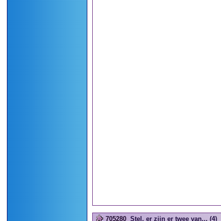
705280
Stel, er zijn er twee van... (4)