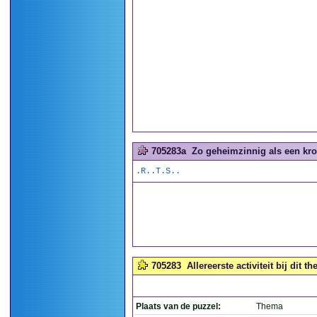
705283a
Zo geheimzinnig als een kro
.R..T.S..
705283
Allereerste activiteit bij dit t
Plaats van de puzzel:
Thema