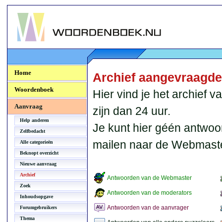
Woordenboek.NU
Home
Archief aangevraagd
Woordenboek
Hier vind je het archief
Aanvraag
zijn dan 24 uur.
Help anderen
Je kunt hier géén antwoo
Zelfbedacht
mailen naar de Webmaste
Alle categorieën
Beknopt overzicht
Nieuwe aanvraag
Archief
Antwoorden van de Webmaster
Zoek
Antwoorden van de moderators
Inhoudsopgave
Antwoorden van de aanvrager
Forumgebruikers
Thema