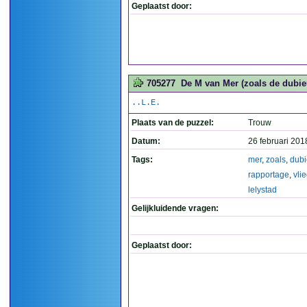
Geplaatst door:
705277
De M van Mer (zoals de dubieu
..L.E.
Plaats van de puzzel:
Trouw
Datum:
26 februari 201
Tags:
mer
,
zoals
,
dub
rapportage
,
vli
lelystad
Gelijkluidende vragen:
Geplaatst door: