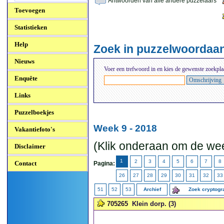
Antwoorden van alle andere puzzelaars
Toevoegen
Statistieken
Help
Zoek in puzzelwoordaa
Nieuws
Voer een trefwoord in en kies de gewenste zoekpla
Enquête
Links
Puzzelboekjes
Week 9 - 2018
Vakantiefoto's
(Klik onderaan om de wee
Disclaimer
1
2
3
4
5
6
7
8
Contact
Pagina:
26
27
28
29
30
31
32
33
51
52
53
Archief
Zoek cryptog
705265
Klein dorp. (3)