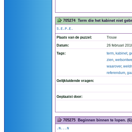
705274
Term die het kabinet niet geb
S.E.P.E.
Plaats van de puzzel:
Trouw
Datum:
26 februari 201
Tags:
term
,
kabinet
,
g
zien
,
wetsontwe
waarover
,
weld
referendum
,
ga
Gelijkluidende vragen:
Geplaatst door:
705275
Beginnen binnen te lopen. (6)
.N...N