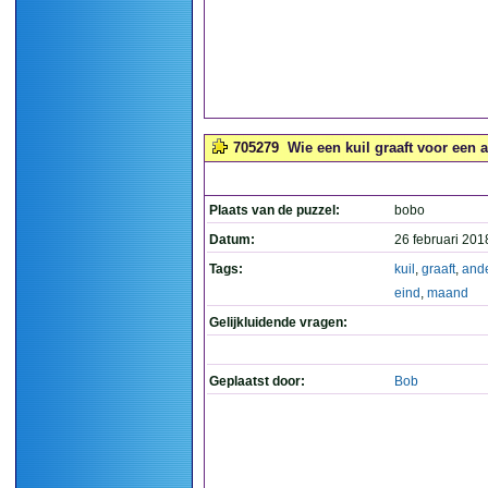
705279
Wie een kuil graaft voor een a
Plaats van de puzzel:
bobo
Datum:
26 februari 201
Tags:
kuil
,
graaft
,
and
eind
,
maand
Gelijkluidende vragen:
Geplaatst door:
Bob