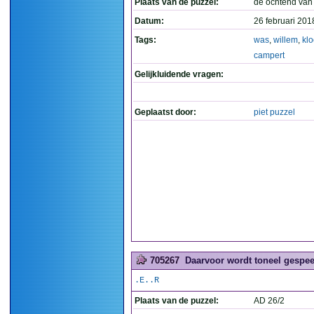
Plaats van de puzzel:
de ochtend van
Datum:
26 februari 201
Tags:
was
,
willem
,
kl
campert
Gelijkluidende vragen:
Geplaatst door:
piet puzzel
705267
Daarvoor wordt toneel gespeel
.E..R
Plaats van de puzzel:
AD 26/2