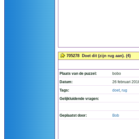
705278
Doet dit (zijn rug aan). (4)
Plaats van de puzzel:
bobo
Datum:
26 februari 201
Tags:
doet
,
rug
Gelijkluidende vragen:
Geplaatst door:
Bob