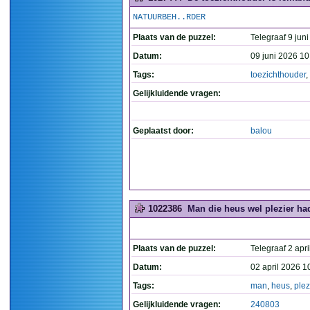
NATUURBEH..RDER
Plaats van de puzzel:
Telegraaf 9 juni
Datum:
09 juni 2026 10
Tags:
toezichthouder
,
Gelijkluidende vragen:
Geplaatst door:
balou
1022386
Man die heus wel plezier had
Plaats van de puzzel:
Telegraaf 2 apri
Datum:
02 april 2026 1
Tags:
man
,
heus
,
plez
Gelijkluidende vragen:
240803