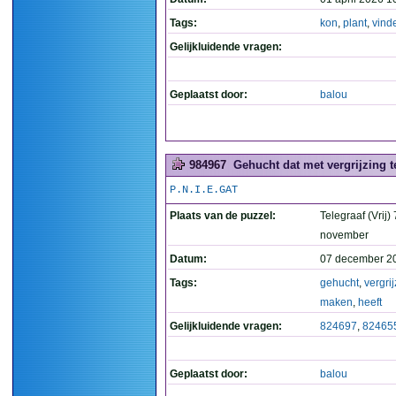
Tags:
kon
,
plant
,
vind
Gelijkluidende vragen:
Geplaatst door:
balou
984967
Gehucht dat met vergrijzing t
P.N.I.E.GAT
Plaats van de puzzel:
Telegraaf (Vrij) 
november
Datum:
07 december 2
Tags:
gehucht
,
vergri
maken
,
heeft
Gelijkluidende vragen:
824697
,
82465
Geplaatst door:
balou