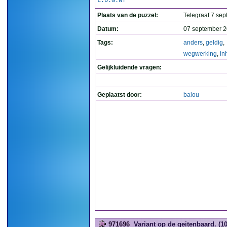
L.D.G.NT
Plaats van de puzzel:
Telegraaf 7 se
Datum:
07 september 2
Tags:
anders
,
geldig
,
wegwerking
,
in
Gelijkluidende vragen:
Geplaatst door:
balou
971696
Variant op de geitenbaard. (10