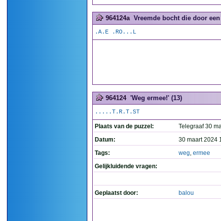
964124a
Vreemde bocht die door een 
.A.E .RO...L
964124
'Weg ermee!' (13)
.....T.R.T.ST
Plaats van de puzzel:
Telegraaf 30 ma
Datum:
30 maart 2024 
Tags:
weg
,
ermee
Gelijkluidende vragen:
Geplaatst door:
balou