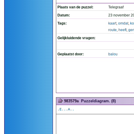
Plaats van de puzzel:
Telegraaf
Datum:
23 november 2
Tags:
kaart
,
omdat
,
ko
route
,
heeft
,
ge
Gelijkluidende vragen:
Geplaatst door:
balou
983579a
Puzzeldiagram. (8)
.E...A..