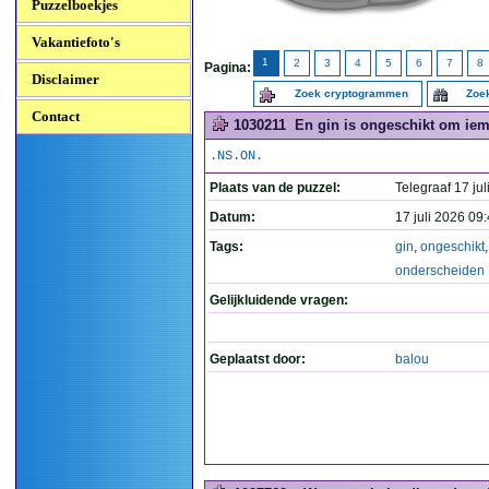
Puzzelboekjes
Vakantiefoto's
1
2
3
4
5
6
7
8
Pagina:
Disclaimer
Zoek cryptogrammen
Zoek
Contact
1030211
En gin is ongeschikt om iem
.NS.ON.
Plaats van de puzzel:
Telegraaf 17 jul
Datum:
17 juli 2026 09
Tags:
gin
,
ongeschikt
onderscheiden
Gelijkluidende vragen:
Geplaatst door:
balou