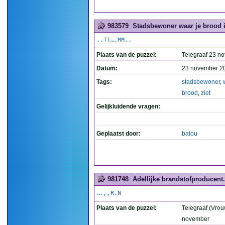
983579
Stadsbewoner waar je brood in
..TT….MM..
Plaats van de puzzel:
Telegraaf 23 n
Datum:
23 november 2
Tags:
stadsbewoner
,
brood
,
ziet
Gelijkluidende vragen:
Geplaatst door:
balou
981748
Adellijke brandstofproducent.
….,,R.N
Plaats van de puzzel:
Telegraaf (Vrou
november