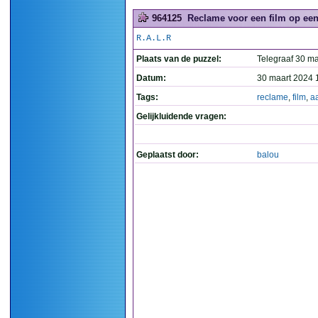
964125
Reclame voor een film op een
R.A.L.R
Plaats van de puzzel:
Telegraaf 30 ma
Datum:
30 maart 2024 
Tags:
reclame
,
film
,
a
Gelijkluidende vragen:
Geplaatst door:
balou