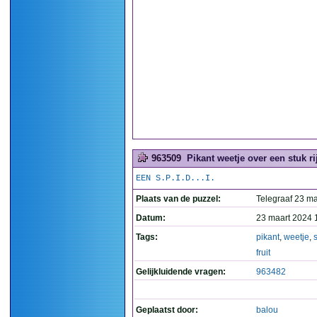
963509
Pikant weetje over een stuk rijp
EEN S.P.I.D...I.
Plaats van de puzzel:
Telegraaf 23 ma
Datum:
23 maart 2024 
Tags:
pikant
,
weetje
,
fruit
Gelijkluidende vragen:
963482
Geplaatst door:
balou