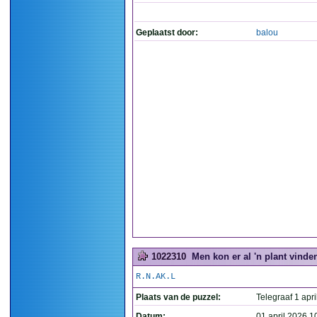
Geplaatst door:
balou
1022310
Men kon er al 'n plant vinden
R.N.AK.L
Plaats van de puzzel:
Telegraaf 1 apri
Datum:
01 april 2026 1