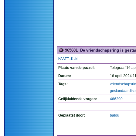
965601
De vriendschapsring is gestan
MAATT.K.N
Plaats van de puzzel:
Telegraaf 16 apr
Datum:
16 april 2024 1
Tags:
vriendschapsri
gestandaardise
Gelijkluidende vragen:
466290
Geplaatst door:
balou