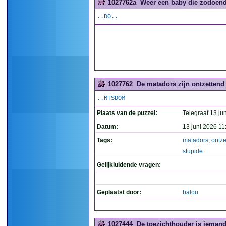
1027762a
Weer een baby die zodoende
..DO..
1027762
De matadors zijn ontzettend 
..RTSDOM
Plaats van de puzzel:
Telegraaf 13 jun
Datum:
13 juni 2026 11
Tags:
matadors
,
ontze
stupide
Gelijkluidende vragen:
Geplaatst door:
balou
1027444
De toezichthouder is iemand 