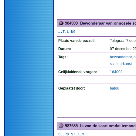
984909
Bewonderaar van onnozele sch
….T.L.NG
Plaats van de puzzel:
Telegraaf 7 de
Datum:
07 december 2
Tags:
bewonderaar
,
o
schilderkunst
Gelijkluidende vragen:
164008
Geplaatst door:
balou
983585
Is van de kaart omdat iemand 
D..RG.ST.K.N