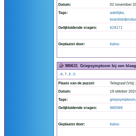
Datum:
02 november 2
Tags:
adellijke
,
brandstofprodu
Gelijkluidende vragen:
629171
Geplaatst door:
balou
980631
Griepsymptoom bij een blaag.
.N.T.E.S
Plaats van de puzzel:
Telegraaf (Vrij)
Datum:
19 oktober 202
Tags:
griepsymptoom
Gelijkluidende vragen:
980589
Geplaatst door:
balou