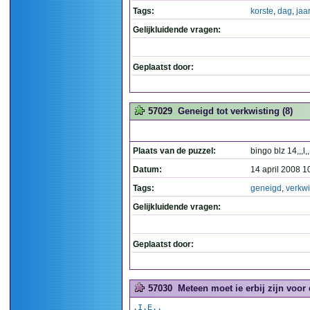
Tags:
korste
,
dag
,
jaa
Gelijkluidende vragen:
Geplaatst door:
57029
Geneigd tot verkwisting (8)
Plaats van de puzzel:
bingo blz 14,,,l,,
Datum:
14 april 2008 1
Tags:
geneigd
,
verkwi
Gelijkluidende vragen:
Geplaatst door:
57030
Meteen moet ie erbij zijn voor 
.I.E..