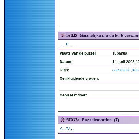
57032
Geestelijke die de kerk verwarm
...D....
Plaats van de puzzel:
Tubantia
Datum:
14 april 2008 1
Tags:
geestelijke
,
ker
Gelijkluidende vragen:
Geplaatst door:
57033a
Puzzelwoorden. (7)
V..TA..