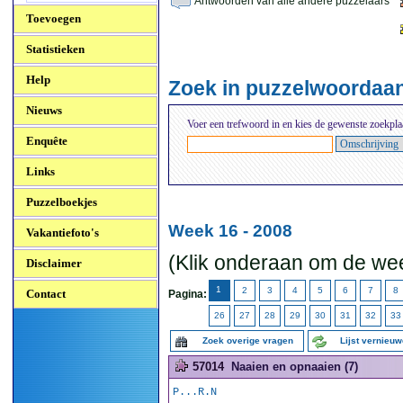
Antwoorden van alle andere puzzelaars
Toevoegen
Statistieken
Help
Zoek in puzzelwoordaa
Nieuws
Voer een trefwoord in en kies de gewenste zoekpla
Enquête
Links
Puzzelboekjes
Week 16 - 2008
Vakantiefoto's
(Klik onderaan om de wee
Disclaimer
1
2
3
4
5
6
7
8
Contact
Pagina:
26
27
28
29
30
31
32
33
Zoek overige vragen
Lijst vernieu
57014
Naaien en opnaaien (7)
P...R.N