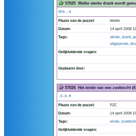
57025
Welke sterke drank wordt gemaa
GEA..A
Plaats van de puzzel:
libelle
Datum:
14 april 2008 1
Tags:
sterke
,
drank
,
g
uitgeperste
,
dru
Gelijkluidende vragen:
Geplaatst door:
57026
Het einde van een zoektocht (6
.O.D.R
Plaats van de puzzel:
PZC
Datum:
14 april 2008 1
Tags:
einde
,
zoektoch
Gelijkluidende vragen: