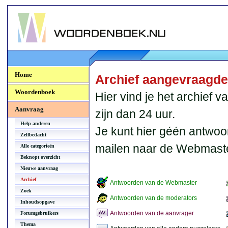
Woordenboek.NU
Home
Archief aangevraagd
Woordenboek
Hier vind je het archief
Aanvraag
zijn dan 24 uur.
Help anderen
Je kunt hier géén antwoo
Zelfbedacht
mailen naar de Webmaste
Alle categorieën
Beknopt overzicht
Nieuwe aanvraag
Archief
Antwoorden van de Webmaster
Zoek
Antwoorden van de moderators
Inhoudsopgave
Antwoorden van de aanvrager
Forumgebruikers
Thema