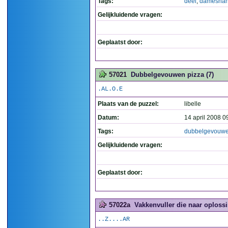
Tags:
deel
,
dameshan
Gelijkluidende vragen:
Geplaatst door:
57021
Dubbelgevouwen pizza (7)
.AL.O.E
Plaats van de puzzel:
libelle
Datum:
14 april 2008 0
Tags:
dubbelgevouw
Gelijkluidende vragen:
Geplaatst door:
57022a
Vakkenvuller die naar oplossi
..Z....AR