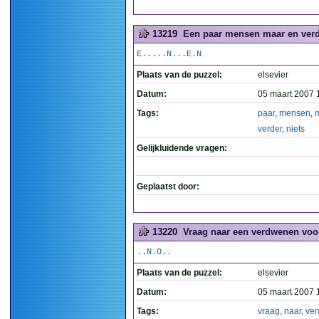
13219
Een paar mensen maar en verde
E.....N...E.N
Plaats van de puzzel:
elsevier
Datum:
05 maart 2007 
Tags:
paar
,
mensen
,
verder
,
niets
Gelijkluidende vragen:
Geplaatst door:
13220
Vraag naar een verdwenen voor
..N.O..
Plaats van de puzzel:
elsevier
Datum:
05 maart 2007 
Tags:
vraag
,
naar
,
ve