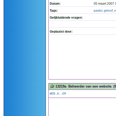
Datum:
05 maart 2007 
Tags:
pastor
,
geloof
,
v
Gelijkluidende vragen:
Geplaatst door:
13219a
Beheerder van een website. (9
WEB.A..ER