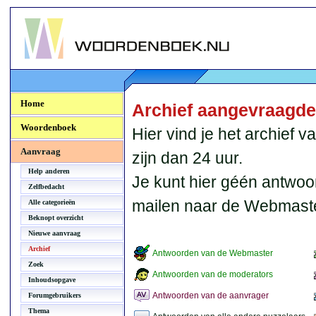
Woordenboek.NU
Home
Archief aangevraagd
Woordenboek
Hier vind je het archief
Aanvraag
zijn dan 24 uur.
Help anderen
Je kunt hier géén antwoo
Zelfbedacht
mailen naar de Webmaste
Alle categorieën
Beknopt overzicht
Nieuwe aanvraag
Archief
Antwoorden van de Webmaster
Zoek
Antwoorden van de moderators
Inhoudsopgave
Antwoorden van de aanvrager
Forumgebruikers
Thema