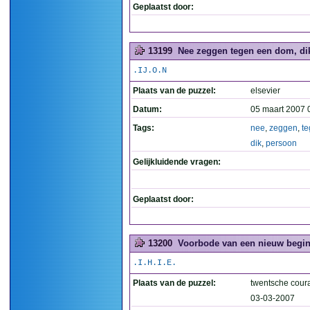
Geplaatst door:
13199
Nee zeggen tegen een dom, dik
.IJ.O.N
Plaats van de puzzel:
elsevier
Datum:
05 maart 2007 
Tags:
nee
,
zeggen
,
t
dik
,
persoon
Gelijkluidende vragen:
Geplaatst door:
13200
Voorbode van een nieuw begin
.I.H.I.E.
Plaats van de puzzel:
twentsche coura
03-03-2007