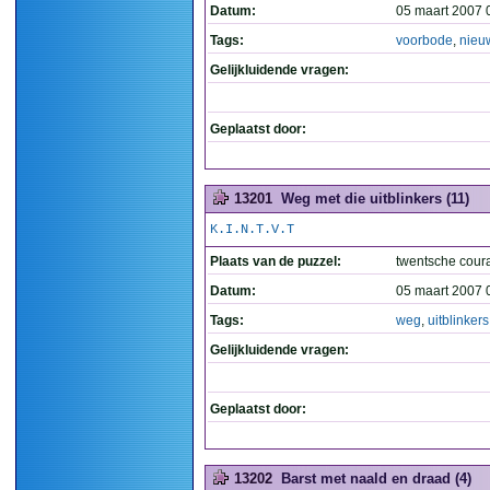
Datum:
05 maart 2007 
Tags:
voorbode
,
nieu
Gelijkluidende vragen:
Geplaatst door:
13201
Weg met die uitblinkers (11)
K.I.N.T.V.T
Plaats van de puzzel:
twentsche cour
Datum:
05 maart 2007 
Tags:
weg
,
uitblinkers
Gelijkluidende vragen:
Geplaatst door:
13202
Barst met naald en draad (4)