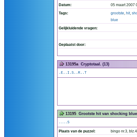
Datum:
05 maart 2007 
Tags:
grootste
,
hit
,
sh
blue
Gelijkluidende vragen:
Geplaatst door:
13195a
Cryptotaal. (13)
.E..I.S..R..T
13195
Grootste hit van shocking blue, 
....S
Plaats van de puzzel:
bingo nr.3, blz.