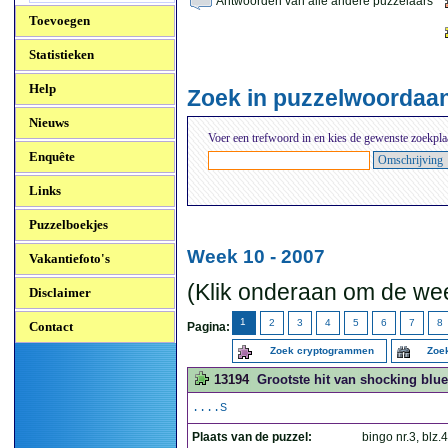
Antwoorden van alle andere puzzelaars
Toevoegen
Statistieken
Help
Zoek in puzzelwoordaa
Nieuws
Voer een trefwoord in en kies de gewenste zoekpla
Enquête
Links
Puzzelboekjes
Week 10 - 2007
Vakantiefoto's
(Klik onderaan om de wee
Disclaimer
1
2
3
4
5
6
7
8
Contact
Pagina:
Zoek cryptogrammen
Zoek
13194
Grootste hit van shocking blue, 
....S
Plaats van de puzzel:
bingo nr.3, blz.