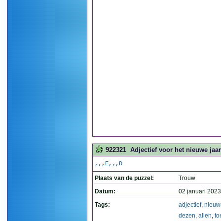
922321
Adjectief voor het nieuwe jaa
,,,E,,,D
Plaats van de puzzel:
Trouw
Datum:
02 januari 2023
Tags:
adjectief
,
nieuw
dezen
,
allen
,
to