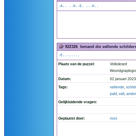
.A.. ..O..E. ...K..
922326
Iemand die vallende schilders
.E........
Plaats van de puzzel:
Volkskrant
Woordgraptogr
Datum:
02 januari 2023
Tags:
vallende
,
schil
pakt
,
valt
,
ander
Gelijkluidende vragen:
Geplaatst door:
roos