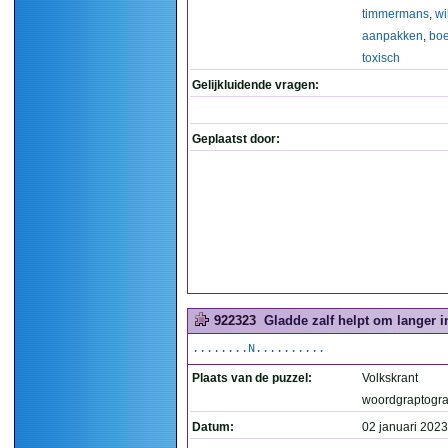
timmermans
,
wi
aanpakken
,
boe
toxisch
Gelijkluidende vragen:
Geplaatst door:
922323
Gladde zalf helpt om langer in
........N..........
Plaats van de puzzel:
Volkskrant
woordgraptogr
Datum:
02 januari 2023