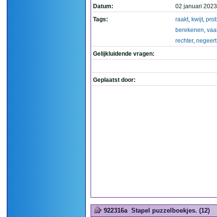
Datum:
02 januari 2023
Tags:
raakt
,
kwijt
,
prob
berekenen
,
vaa
rechter
,
negeert
Gelijkluidende vragen:
Geplaatst door:
922316a
Stapel puzzelboekjes. (12)