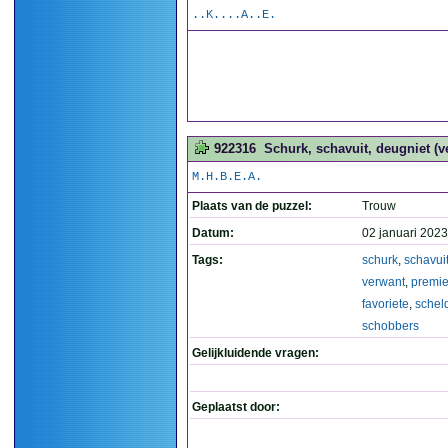
..K....A..E.
922316
Schurk, schavuit, deugniet (v
M.H.B.E.A.
Plaats van de puzzel:
Trouw
Datum:
02 januari 2023
Tags:
schurk
,
schavui
verwant
,
premie
favoriete
,
schel
schobbers
Gelijkluidende vragen:
Geplaatst door: