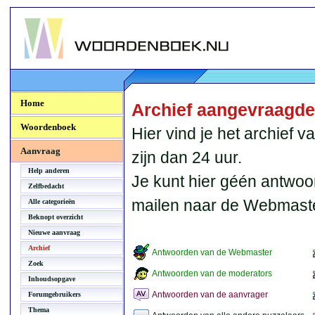
Woordenboek.NU
Home
Archief aangevraagd
Woordenboek
Hier vind je het archief
Aanvraag
zijn dan 24 uur.
Help anderen
Je kunt hier géén antwoo
Zelfbedacht
mailen naar de Webmaste
Alle categorieën
Beknopt overzicht
Nieuwe aanvraag
Archief
Antwoorden van de Webmaster
Zoek
Antwoorden van de moderators
Inhoudsopgave
Antwoorden van de aanvrager
Forumgebruikers
Thema