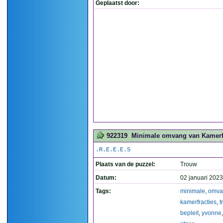
Geplaatst door:
922319
Minimale omvang van Kamerfra
.R.E.E.E.S
Plaats van de puzzel:
Trouw
Datum:
02 januari 2023
Tags:
minimale
,
omva
kamerfracties
,
t
bepleit
,
yvonne