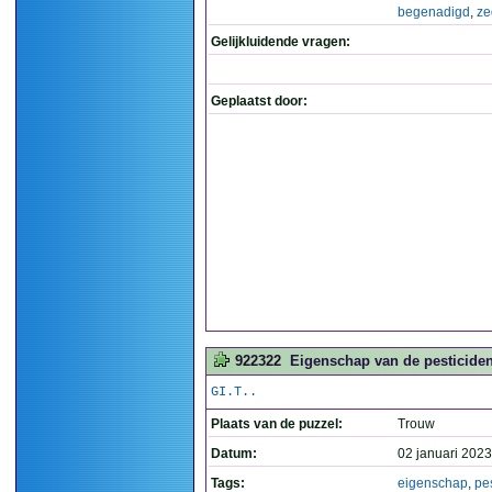
begenadigd
,
ze
Gelijkluidende vragen:
Geplaatst door:
922322
Eigenschap van de pesticiden
GI.T..
Plaats van de puzzel:
Trouw
Datum:
02 januari 2023
Tags:
eigenschap
,
pe