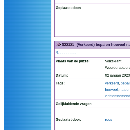
Geplaatst door:
922325
(Verkeerd) bepalen hoeveel na
M.........
Plaats van de puzzel:
Volkskrant
Woordgraptogr
Datum:
02 januari 2023
Tags:
verkeerd
,
bepa
hoeveel
,
natuur
zichtontnemen
Gelijkluidende vragen:
Geplaatst door:
roos