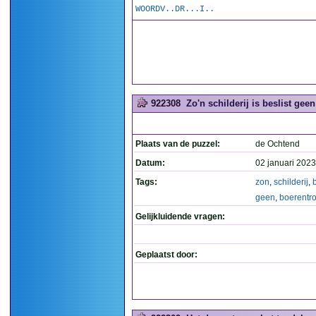
WOORDV..DR...I..
922308
Zo'n schilderij is beslist gee
Plaats van de puzzel:
de Ochtend
Datum:
02 januari 2023
Tags:
zon
,
schilderij
,
b
geen
,
boerentr
Gelijkluidende vragen:
Geplaatst door: