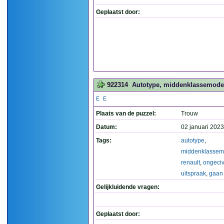
Geplaatst door:
922314
Autotype, middenklassemodel v
E E
Plaats van de puzzel:
Trouw
Datum:
02 januari 2023
Tags:
autotype
,
middenklassem
renault
,
ongeciv
uitspraak
,
gaan
Gelijkluidende vragen:
Geplaatst door: