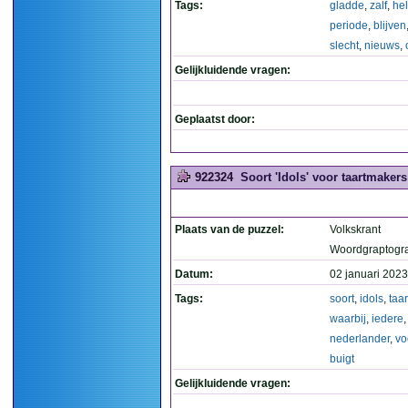
Tags:
gladde
,
zalf
,
hel
periode
,
blijven
slecht
,
nieuws
,
Gelijkluidende vragen:
Geplaatst door:
922324
Soort 'Idols' voor taartmaker
Plaats van de puzzel:
Volkskrant
Woordgraptogr
Datum:
02 januari 2023
Tags:
soort
,
idols
,
taa
waarbij
,
iedere
,
nederlander
,
vo
buigt
Gelijkluidende vragen: