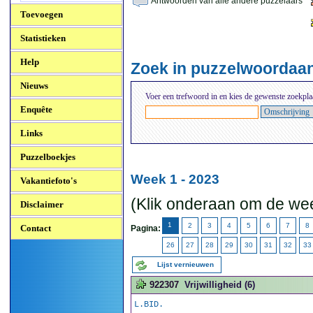
Antwoorden van alle andere puzzelaars
Toevoegen
Statistieken
Help
Zoek in puzzelwoordaa
Nieuws
Voer een trefwoord in en kies de gewenste zoekpla
Enquête
Links
Puzzelboekjes
Week 1 - 2023
Vakantiefoto's
(Klik onderaan om de wee
Disclaimer
1
2
3
4
5
6
7
8
Contact
Pagina:
26
27
28
29
30
31
32
33
Lijst vernieuwen
922307
Vrijwilligheid (6)
L.BID.