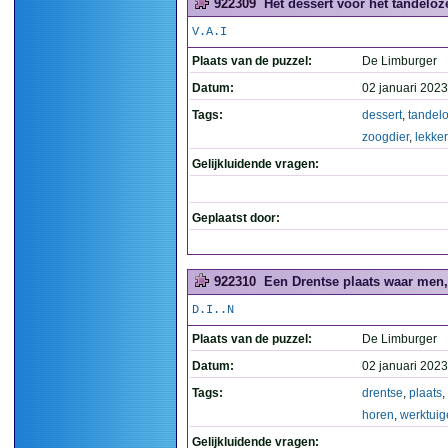
922309
Het dessert voor het tandeloze
V.A.I
Plaats van de puzzel:
De Limburger
Datum:
02 januari 2023
Tags:
dessert
,
tandel
zoogdier
,
lekker
Gelijkluidende vragen:
Geplaatst door:
922310
Een Drentse plaats waar men, 
D.I..N
Plaats van de puzzel:
De Limburger
Datum:
02 januari 2023
Tags:
drentse
,
plaats
,
horen
,
werktuig
Gelijkluidende vragen: