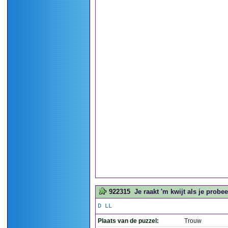
922315
Je raakt 'm kwijt als je probe
D LL
Plaats van de puzzel:
Trouw