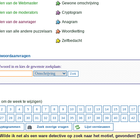
den van de Webmaster
Gewone omschrijving
en van de moderators
Cryptogram
en van de aanvrager
Anagram
en van alle andere puzzelaars
Woordketting
Zelfbedacht
elwoordaanvragen
fwoord in en kies de gewenste zoekplaats:
 om de week te wijzigen)
2
3
4
5
6
7
8
9
10
11
12
13
14
15
16
17
27
28
29
30
31
32
33
34
35
36
37
38
39
40
41
42
ryptogrammen
Zoek overige vragen
Lijst vernieuwen
Wilde ik net als een ware detective op zoek naar het motief, gevonden! (5