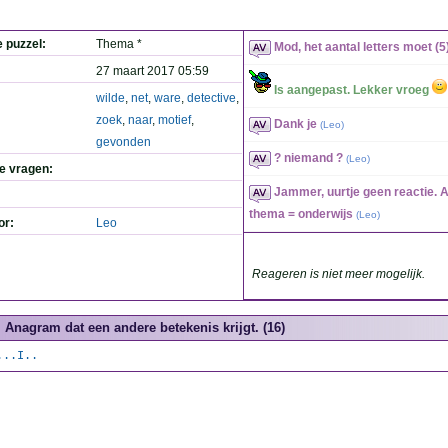
e puzzel:
Thema *
Mod, het aantal letters moet (5)
27 maart 2017 05:59
Is aangepast. Lekker vroeg
wilde
,
net
,
ware
,
detective
,
zoek
,
naar
,
motief
,
Dank je
(
Leo
)
gevonden
? niemand ?
(
Leo
)
de vragen:
Jammer, uurtje geen reactie. 
thema = onderwijs
(
Leo
)
or:
Leo
Reageren is niet meer mogelijk.
Anagram dat een andere betekenis krijgt. (16)
...I..