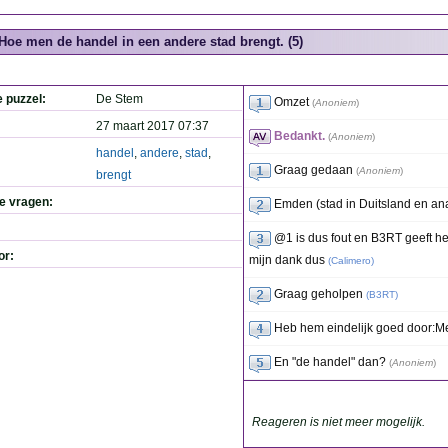
Hoe men de handel in een andere stad brengt. (5)
e puzzel:
De Stem
Omzet
(
Anoniem
)
27 maart 2017 07:37
Bedankt.
(
Anoniem
)
handel
,
andere
,
stad
,
Graag gedaan
(
Anoniem
)
brengt
de vragen:
Emden (stad in Duitsland en an
@1 is dus fout en B3RT geeft he
or:
mijn dank dus
(
Calimero
)
Graag geholpen
(
B3RT
)
Heb hem eindelijk goed door:Me
En "de handel" dan?
(
Anoniem
)
Reageren is niet meer mogelijk.