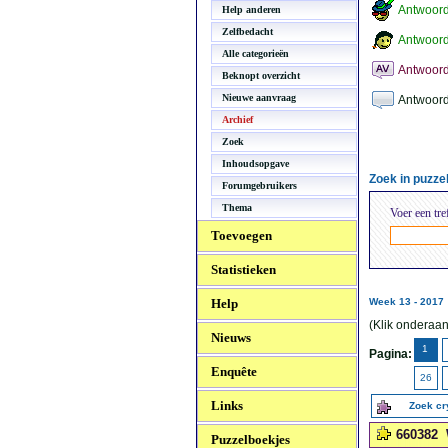
Antwoor
Help anderen
Zelfbedacht
Antwoord
Alle categorieën
Antwoord
Beknopt overzicht
Nieuwe aanvraag
Antwoord
Archief
Zoek
Inhoudsopgave
Zoek in puzz
Forumgebruikers
Thema
Voer een tre
Toevoegen
Statistieken
Help
Week 13 - 2017
(Klik onderaan
Nieuws
1
Pagina:
Enquête
26
Links
Zoek c
660382
Puzzelboekjes