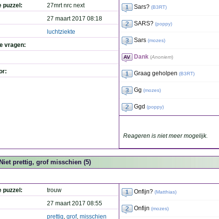
e puzzel:
27mrt nrc next
Sars?
(
B3RT
)
27 maart 2017 08:18
SARS?
(
poppy
)
luchtziekte
Sars
(
mozes
)
de vragen:
Dank
(
Anoniem
)
or:
Graag geholpen
(
B3RT
)
Gg
(
mozes
)
Ggd
(
poppy
)
Reageren is niet meer mogelijk.
Niet prettig, grof misschien (5)
e puzzel:
trouw
Onfijn?
(
Matthias
)
27 maart 2017 08:55
Onfijn
(
mozes
)
prettig
,
grof
,
misschien