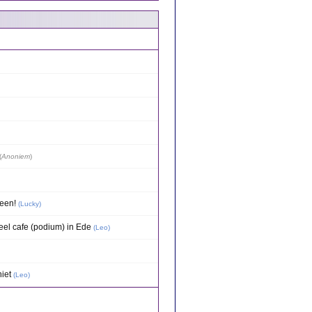
(
Anoniem
)
een!
(
Lucky
)
eel cafe (podium) in Ede
(
Leo
)
iet
(
Leo
)