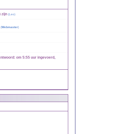
 zijn
(
Leo
)
(
Webmaster
)
Antwoord: om 5:55 uur ingevoerd,