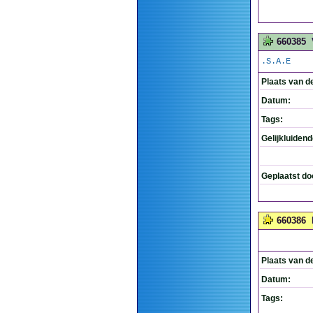
660385
.S.A.E
Plaats van d
Datum:
Tags:
Gelijkluiden
Geplaatst do
660386
Plaats van d
Datum:
Tags: