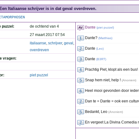
Een Italiaanse schrijver is in dat geval overdreven.
ETAMORPHOSEN
e puzzel:
de ochtend van 4
Dante
(
piet puzzel
)
27 maart 2017 07:54
Dante?
(
Matthias
)
italiaanse
,
schrijver
,
geval
,
Dante
(
Leo
)
overdreven
de vragen:
Dante
(
B3RT
)
Prachtig Piet, klopt als een bus!
or:
piet puzzel
Snap hem niet, help !
(
Anoniem
)
Heel mooi gevonden door ieder
Dan te = Dante = ook een cultur
Bedankt, Leo
(
Anoniem
)
En vergeet La Divina Comedia n