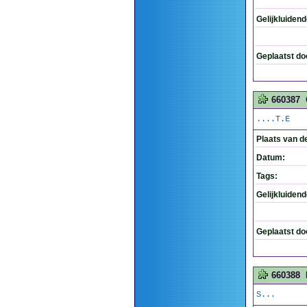
Gelijkluiden
Geplaatst do
660387
....T.E
Plaats van d
Datum:
Tags:
Gelijkluiden
Geplaatst do
660388
S...