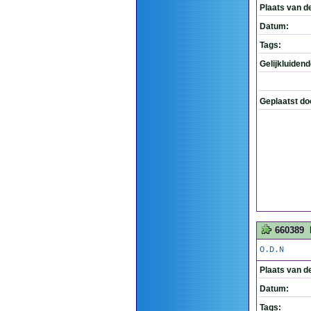
Plaats van d
Datum:
Tags:
Gelijkluiden
Geplaatst do
660389
O.D.N
Plaats van d
Datum:
Tags: