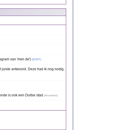
agram van 'men de')
(
B3RT
)
t juiste antwoord. Deze had ik nog nodig,
nde is ook een Duitse stad
(
Anoniem
)