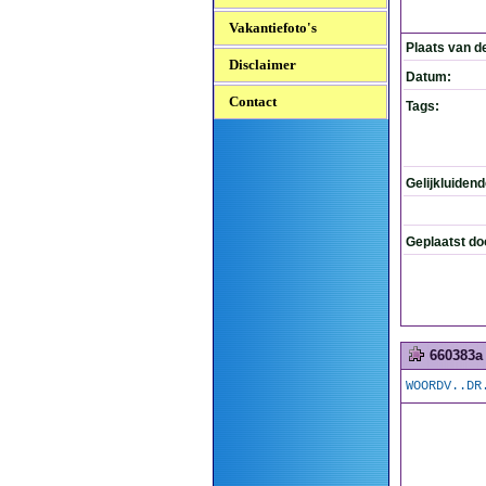
Vakantiefoto's
Plaats van d
Disclaimer
Datum:
Contact
Tags:
Gelijkluiden
Geplaatst do
660383a
WOORDV..DR