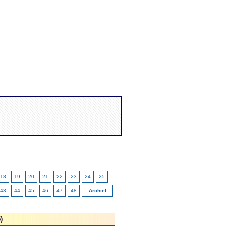
18
19
20
21
22
23
24
25
43
44
45
46
47
48
Archief
)