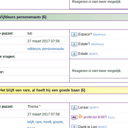
Reageren is niet meer mogelijk.
Vijfdeurs personenauto (6)
e puzzel:
tub
Espace?
(
Matthias
)
27 maart 2017 07:56
Estate?
(
Matthias
)
vijfdeurs
,
personenauto
Estate
(
B3RT
)
de vragen:
Reageren is niet meer mogelijk.
or:
Het blijft een rare, al heeft hij een goede baan (6)
e puzzel:
Thema *
Leraar
(
B3RT
)
27 maart 2017 07:58
proficiat B3RT
(
Leo
)
blijft
,
rare
,
heeft
,
goede
,
Dank je Leo
(
B3RT
)