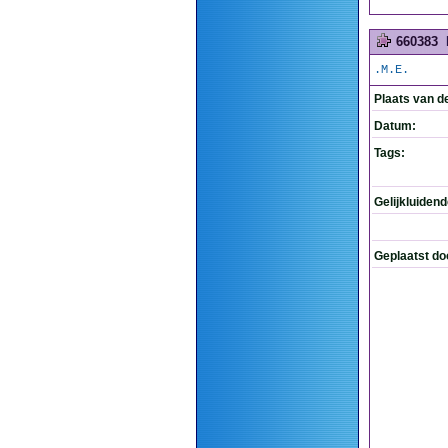
660383
.M.E.
Plaats van d
Datum:
Tags:
Gelijkluiden
Geplaatst do