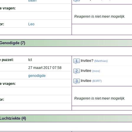
baan
de vragen:
Reageren is niet meer mogelijk.
or:
Leo
Genodigde (7)
e puzzel:
tct
Invitee?
(
Matthias
)
27 maart 2017 07:58
Invitee
(
roos
)
genodigde
Invitee
(
B3RT
)
de vragen:
Reageren is niet meer mogelijk.
or:
Luchtziekte (4)